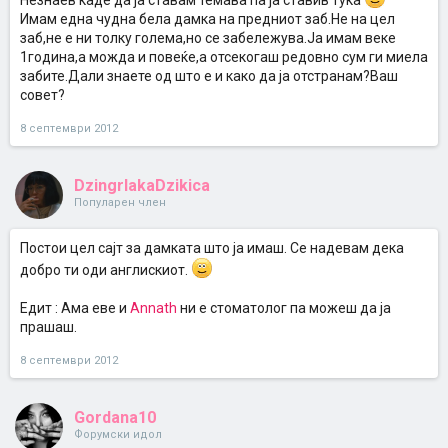
Незнаев каде да ја ставам темава па ја ставив тука
Имам една чудна бела дамка на предниот заб.Не на цел
заб,не е ни толку голема,но се забележува.Ја имам веке
1година,а можда и повеќе,а отсекогаш редовно сум ги миела
забите.Дали знаете од што е и како да ја отстранам?Ваш
совет?
8 септември 2012
DzingrlakaDzikica
Популарен член
Постои цел сајт за дамката што ја имаш. Се надевам дека
добро ти оди англискиот.
Едит : Ама еве и
Аnnath
ни е стоматолог па можеш да ја
прашаш.
8 септември 2012
Gordana10
Форумски идол