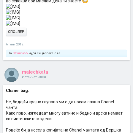
во секакви бои мислам дека ги знаете
СПОЈЛЕР
6 јуни 2012
На
Struma55
му/ѝ се допаѓа ова.
malechkata
Истакнат член
Chanel bag.
Не, бидејќи крајно глупаво ми е да носам лажна Chanel
чанта.
Како прво, изгледаат многу евтино и бедно и врска немаат
со вистинските модели.
Повеќе би ја носела копијата на Chanel чантата од Бершка