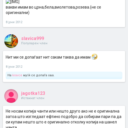
вакви имам во црна,бела,виолетова,розева.(не се
оригинални)
8 јуни 2012
slavica999
Популарен член
Нит ми се допаѓаат нит сакам таква да имам
8 јуни 2012
На
kravce
му/ѝ се допаѓа ова.
jagotka123
Истакнат член
Не носам копија чанти или нешто друго ако не е оригинална
затоа што изгледаат ефтино подобро да собирам пари па да
си купам нешто што е оригинално отколку копија на шанел
чанта.