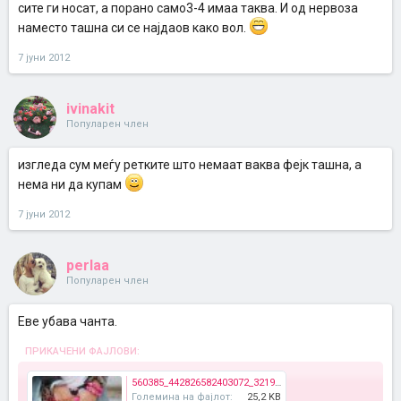
сите ги носат, а порано само3-4 имаа таква. И од нервоза
наместо ташна си се најдаов како вол.
7 јуни 2012
ivinakit
Популарен член
изгледа сум меѓу ретките што немаат ваква фејк ташна, а
нема ни да купам
7 јуни 2012
perlaa
Популарен член
Еве убава чанта.
ПРИКАЧЕНИ ФАЈЛОВИ:
560385_442826582403072_321914098_n.jpg
Големина на фајлот:
25,2 KB