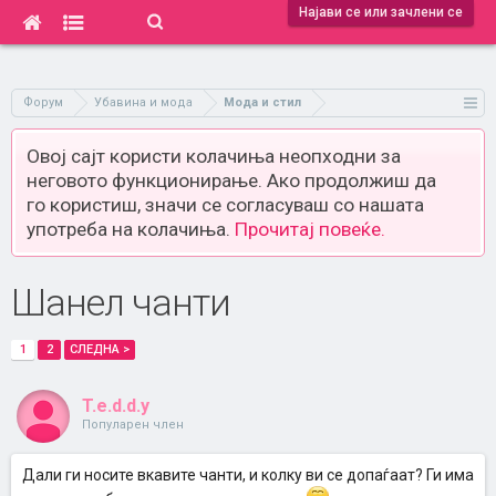
Најави се или зачлени се
Форум
Убавина и мода
Мода и стил
Овој сајт користи колачиња неопходни за
неговото функционирање. Ако продолжиш да
го користиш, значи се согласуваш со нашата
употреба на колачиња.
Прочитај повеќе.
Шанел чанти
1
2
СЛЕДНА >
T.e.d.d.y
Популарен член
Дали ги носите вкавите чанти, и колку ви се допаѓаат? Ги има