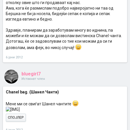
отколку овие што ги продаваат кај нас.
Ама, кога ќе размислам подобро најверојатно ни таа од
Бершка не би ја носела, бидејќи сепак е копија и сепак
изгледа евтино и бедно.
Здравје, планирам да заработувам многу во иднина, па
можеби
и ќе можам да си дозволам вистинска Chanel чанта.
Дотогаш, ќе се задоволувам со тие кои можам да си ги
дозволам, ама фејк, во никој случај!
6 јуни 2012
bluegirl7
Истакнат член
Chanel bag. (Шанел Чанти)
Мене ми се свиѓат Шанел чантите
СПОЈЛЕР
6 јуни 2012