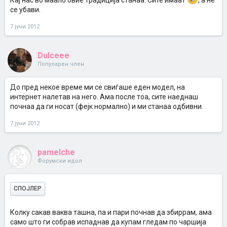
Кај нас во маало овие традиција станаа. Сите имаат
, а не
се убави.
7 јуни 2012
Dulceee
Популарен член
До пред некое време ми се свиѓаше еден модел, на
интернет налетав на него. Ама после тоа, сите наеднаш
почнаа да ги носат (фејк нормално) и ми станаа одбивни.
7 јуни 2012
pamelche
Форумски идол
СПОЈЛЕР
Колку сакав ваква ташна, па и пари почнав да збиррам, ама
само што ги собрав испаднав да купам гледам по чаршија