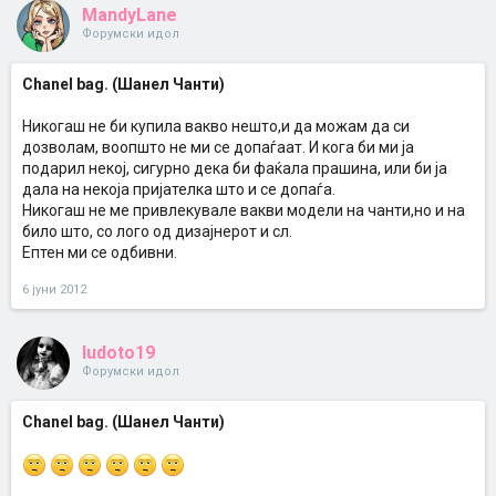
MandyLane
Форумски идол
Chanel bag. (Шанел Чанти)
Никогаш не би купила вакво нешто,и да можам да си
дозволам, воопшто не ми се допаѓаат. И кога би ми ја
подарил некој, сигурно дека би фаќала прашина, или би ја
дала на некоја пријателка што и се допаѓа.
Никогаш не ме привлекувале вакви модели на чанти,но и на
било што, со лого од дизајнерот и сл.
Ептен ми се одбивни.
6 јуни 2012
ludoto19
Форумски идол
Chanel bag. (Шанел Чанти)