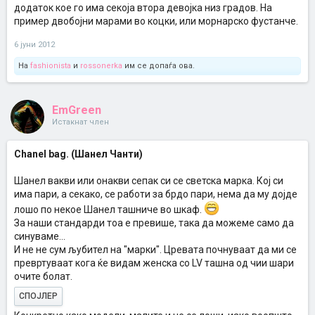
додаток кое го има секоја втора девојка низ градов. На
пример двобојни марами во коцки, или морнарско фустанче.
6 јуни 2012
На
fashionista
и
rossonerka
им се допаѓа ова.
EmGreen
Истакнат член
Chanel bag. (Шанел Чанти)
Шанел вакви или онакви сепак си се светска марка. Кој си
има пари, а секако, се работи за брдо пари, нема да му дојде
лошо по некое Шанел ташниче во шкаф.
За наши стандарди тоа е превише, така да можеме само да
синуваме...
И не не сум љубител на "марки". Цревата почнуваат да ми се
превртуваат кога ќе видам женска со LV ташна од чии шари
очите болат.
СПОЈЛЕР