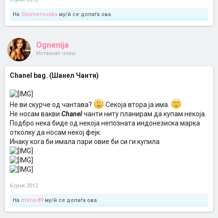
На
Stoimenovska
му/ѝ се допаѓа ова.
Ognenija
Истакнат член
Chanel bag. (Шанел Чанти)
Не ви скурче од чантава?
Секоја втора ја има.
Не носам вакви
Chanel
чанти ниту планирам да купам некоја.
Подбро нека биде од некоја непозната индонезиска марка
отколку да носам некој фејк.
Инаку кога би имала пари овие би си ги купила
6 јуни 2012
На
mims-89
му/ѝ се допаѓа ова.