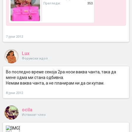
Прегледи:
353
7 јуни 2012
Lux
Форумски идол
Во последно време секоја 2ра носи ваква чанта, така да
мене одма ми стана одбивна.
Немам ваква чанта, а не планирам ни да си купам.
8 јуни 2012
ocila
Истакнат член