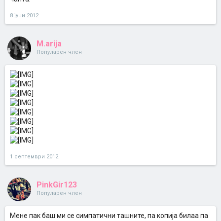
8 јуни 2012
M.arija
Популарен член
1 септември 2012
PinkGir123
Популарен член
Мене пак баш ми се симпатични ташните, па копија билаа па