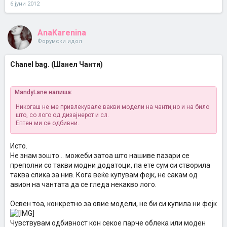
6 јуни 2012
AnaKarenina
Форумски идол
Chanel bag. (Шанел Чанти)
MandyLane напиша:
Никогаш не ме привлекувале вакви модели на чанти,но и на било
што, со лого од дизајнерот и сл.
Ептен ми се одбивни.
Исто.
Не знам зошто... можеби затоа што нашиве пазари се
преполни со такви модни додатоци, па ете сум си створила
таква слика за нив. Кога веќе купувам фејк, не сакам од
авион на чантата да се гледа некакво лого.
Освен тоа, конкретно за овие модели, не би си купила ни фејк
Чувствувам одбивност кон секое парче облека или моден