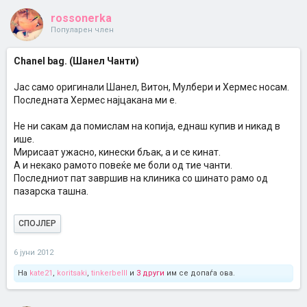
rossonerka
Популарен член
Chanel bag. (Шанел Чанти)
Јас само оригинали Шанел, Витон, Мулбери и Хермес носам.
Последната Хермес најцакана ми е.
Не ни сакам да помислам на копија, еднаш купив и никад в
ише.
Мирисаат ужасно, кинески бљак, а и се кинат.
А и некако рамото повеќе ме боли од тие чанти.
Последниот пат завршив на клиника со шинато рамо од
пазарска ташна.
СПОЈЛЕР
6 јуни 2012
На
kate21
,
koritsaki
,
tinkerbelll
и
3 други
им се допаѓа ова.