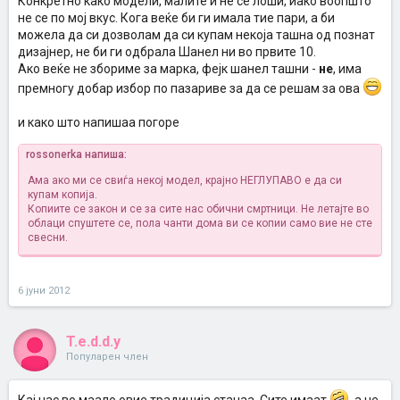
Конкретно како модели, малите и не се лоши, иако воопшто
не се по мој вкус. Кога веќе би ги имала тие пари, а би
можела да си дозволам да си купам некоја ташна од познат
дизајнер, не би ги одбрала Шанел ни во првите 10.
Ако веќе не збориме за марка, фејк шанел ташни -
не
, има
премногу добар избор по пазариве за да се решам за ова
и како што напишаа погоре
rossonerka напиша:
Ама ако ми се свиѓа некој модел, крајно НЕГЛУПАВО е да си
купам копија.
Копиите се закон и се за сите нас обични смртници. Не летајте во
облаци спуштете се, пола чанти дома ви се копии само вие не сте
свесни.
6 јуни 2012
T.e.d.d.y
Популарен член