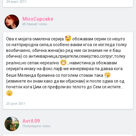
24 март 2011
MissCupcake
Истакнат член
Ова е мојата омилена серија
обожавам серии со нешто
со натприродна сила,а особено вакви кгоа се изгледа толку
вообичаено, обична жена(во ред ние си знаеме не е баш
обична) со антикварница,пријатели,семејство,сопруг,толку
реално,но сепак нереално
, навистина ја обожавам
серијата инаку на фокс лајф ме изнервираа па даваа кога
беше Мелинда бремена со поголем стомак така
(извинете ен знам како да ви објаснам) и после одма се од
почеток кога Џим се префрли во телото до Сем се истите...
25 јуни 2011
Avril.09
Популарен член