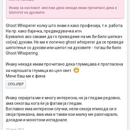
Инаку за насловот..мислам дека некаде имав прочитано дека е
Шепотот на духовите..
Ghost Whisperer колку што знам е како професија, т.е. работа.
На пр. како бајачка, предвидувачка итн.
Буквално ако сакаме да го преведеме на мк би било шепкач
со(на) духови. Не ми е логично ghost whisperer да се преведе
шепотење со духови или шепот на духовите - тогаш би било
Ghost Whispering.
Инаку некаде имам прочитано дека глумицава е прогласена
за најлошата глумица во цел свет.
Мене баш ми е фина
СПОЈЛЕР
Инаку серијата ми е многу интересна, не ја гледам редовно,
ама секогаш кога ќе ја фатам ја гледам.
Воглавно има интересни случки, нели секоја епизода си е
своја приказна, ама има и такви кои малку ме разочарале,
досадни и монотони испаднале.
27 јуни 2011