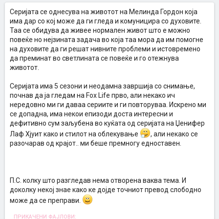
Серијата се однесува на животот на Мелинда Гордон која
има дар со кој може да ги гледа и комуницира со духовите.
Таа се обидува да живее нормален живот што е можно
повеќе но нејзината задача во која таа мора да им помогне
на духовите да ги решат нивните проблеми и истовремено
да преминат во светлината се повеќе и го отежнува
животот.
Серијата има 5 сезони и неодамна завршија со снимање,
почнав да ја гледам на Fox Life прво, али некако ич
нередовно ми ги даваа сериите и ги повторуваа. Искрено ми
се допадна, има некои епизоди доста интересни и
дефитивно сум заљубена во куќата од серијата на Џенифер
Лаф Хјуит како и стилот на облекување
, али некако се
разочарав од крајот.. ми беше премногу едноставен.
П.С. колку што разгледав нема отворена ваква тема. И
доколку некој знае како ке дојде точниот превод слободно
може да се преправи.
ПРИКАЧЕНИ ФАЈЛОВИ: