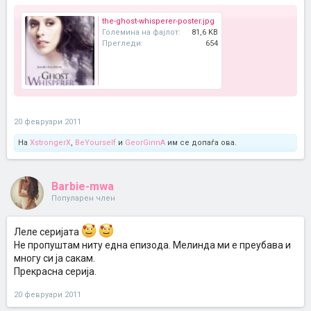
the-ghost-whisperer-poster.jpg
Големина на фајлот:
81,6 KB
Прегледи:
654
20 февруари 2011
На
XstrongerX
,
BeYourself
и
GeorGinnA
им се допаѓа ова.
Barbie-mwa
Популарен член
Леле серијата
Не пропуштам ниту една епизода. Мелинда ми е преубава и
многу си ја сакам.
Прекрасна серија.
20 февруари 2011