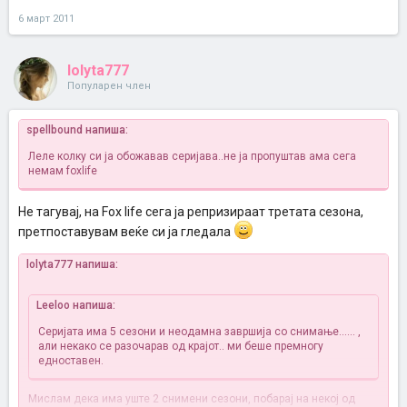
6 март 2011
lolyta777
Популарен член
spellbound напиша:
Леле колку си ја обожавав серијава..не ја пропуштав ама
сега
немам foxlife
Не тагувај, на Fox life сега ја репризираат третата сезона,
претпоставувам веќе си ја гледала
lolyta777 напиша:
Leeloo напиша:
Серијата има 5 сезони и неодамна завршија со снимање......
,
али некако се разочарав од крајот.. ми беше премногу
едноставен.
Мислам дека има уште 2 снимени сезони, побарај на некој од