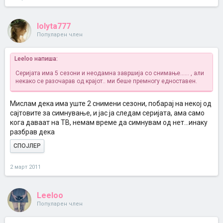
lolyta777
Популарен член
Leeloo напиша:
Серијата има 5 сезони и неодамна завршија со снимање......
, али
некако се разочарав од крајот.. ми беше премногу едноставен.
Мислам дека има уште 2 снимени сезони, побарај на некој од
сајтовите за симнување, и јас ја следам серијата, ама само
кога даваат на ТВ, немам време да симнувам од нет...инаку
разбрав дека
СПОЈЛЕР
2 март 2011
Leeloo
Популарен член