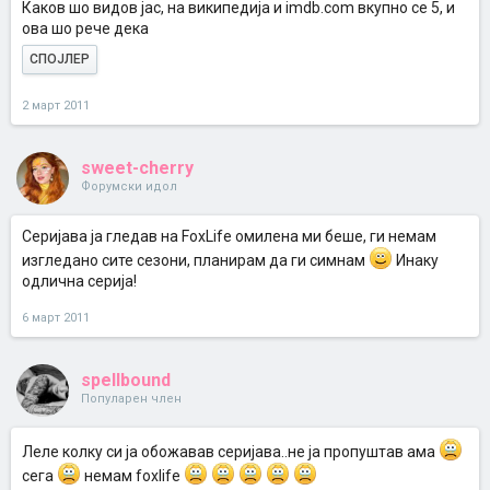
Каков шо видов јас, на википедија и imdb.com вкупно се 5, и
ова шо рече дека
СПОЈЛЕР
2 март 2011
sweet-cherry
Форумски идол
Серијава ја гледав на FoxLife омилена ми беше, ги немам
изгледано сите сезони, планирам да ги симнам
Инаку
одлична серија!
6 март 2011
spellbound
Популарен член
Леле колку си ја обожавав серијава..не ја пропуштав ама
сега
немам foxlife