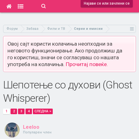
Најави се или зачлени се
Форум
Забава
Филм и ТВ
Серии и емисии
Овој сајт користи колачиња неопходни за
неговото функционирање. Ако продолжиш да
го користиш, значи се согласуваш со нашата
употреба на колачиња.
Прочитај повеќе.
Шепотење со духови (Ghost
Whisperer)
1
2
3
4
СЛЕДНА >
Leeloo
Популарен член