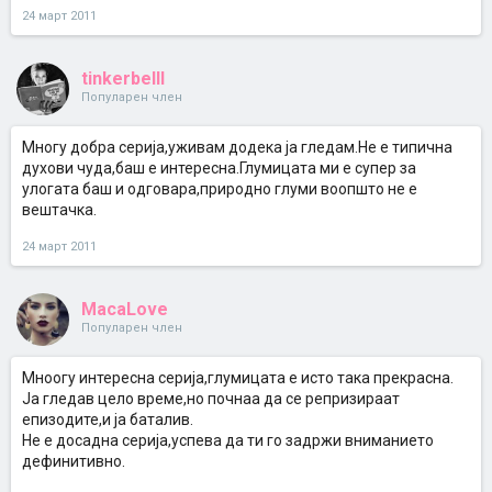
24 март 2011
tinkerbelll
Популарен член
Многу добра серија,уживам додека ја гледам.Не е типична
духови чуда,баш е интересна.Глумицата ми е супер за
улогата баш и одговара,природно глуми воопшто не е
вештачка.
24 март 2011
MacaLove
Популарен член
Мноогу интересна серија,глумицата е исто така прекрасна.
Ја гледав цело време,но почнаа да се репризираат
епизодите,и ја баталив.
Не е досадна серија,успева да ти го задржи вниманието
дефинитивно.