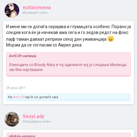
eutixismena
Истакнат член
И мене ми се допаѓа серијава и глумицата особено. Порано ја
следев кога ќе ја начекав ама сега и го зедов редот на фокс
лајф таман даваат репризи секој ден уживанција
Морам да се согласам со Аврил дека
Avril.09 напиша:
Епизодите со Bloody Mary и тој адвокатот кој ја следеше Мелинда
ми беа најстрашни.
26 јуни 2011
На
Avril.09
му/ѝ се допаѓа ова.
SexyLady
Популарен член
viki44e напиша: