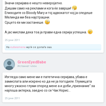
Значи серијава е нешто неверојатно.
Дишам само на реклами и кога ќе заврши!
Епизодите со Bloody Mary и тој адвокатот кој ја следеше
Мелинда ми беа најстрашни.
Срцето ќе ми застанеше.
А јас мислам дека тоа ја прави една серија успешна.
25 јуни 2011
На
eutixismena
му/ѝ се допаѓа ова.
GreenEyedBabe
Истакнат член
Изгледа само мене ми е патетична серијава, убава е
замислата али искрено ко да не ја погодиле. Глумицата
многу ужасно глуми според мене а и доби „признание“ за
најлоша актерка, заедно со се Чак Норис...
25 јуни 2011