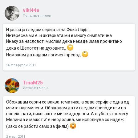
viki44e
Популарен член
И јас си ја гледам серијата на Фокс Лајф..
Интересна ми е..и актерката ми е многу симпатична..
Инаку за насловот..мислам дека некаде имав прочитано
дека е Шепотот на духовите..
Неможам да најдам логичен превод
26 февруари 2011
TinaM25
Истакнат член
Обожавам серии со ваква тематика, а оваа серија е една од
моите најомилени. Обожавам да ги гледам епизодите и по
повеќе пати, никогаш не ми се здодевни. А љубовта помеѓу
Мелинда и мажот и' е неодолива, ме исполнува со надеж
(иако се работи само за филм)
2 март 2011