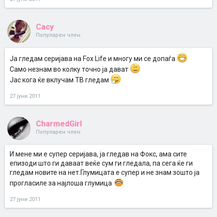
Cacy
Популарен член
Ја гледам серијава на Fox Life и многу ми се допаѓа
Само незнам во колку точно ја дават
Јас кога ќе вклучам ТВ гледам
27 јуни 2011
CharmedGirl
Популарен член
И мене ми е супер серијава, ја гледав на Фокс, ама сите
епизоди што ги даваат веќе сум ги гледала, па сега ќе ги
гледам новите на нет.Глумицата е супер и не знам зошто ја
прогласиле за најлоша глумица
27 јуни 2011