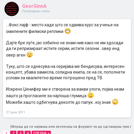
GeorGinnA
Популарен член
...Фокс лајф - место каде што се одвива курс за учење на
омилените филмски реплики
Дајте бре луѓе, јас озбилно не знам нив како не им здосади
да ги репризираат истите серии, истите сезони...овер енд
овер аген
Туку, што се однесува на серијава ме бендисува, интересен
концепт, убава замисла, солидна екипа, се на се, пополнети
услови за квалитетно време потрошено пред ТВ.
Искрено Џенифер ми е створена за вакви улоги, појма неам
зашто ја прогласиле за најлоша глумица
Можеби зашто одбегнува деколте до папук...кој знае
27 јуни 2011
(Мораш да се најавиш или зачлениш на форумот за да одговараш тука.)
1
2
3
4
СЛЕДНА >