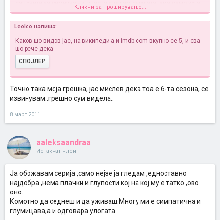
сајтовите за симнување, и јас ја следам серијата, ама само кога
Кликни за проширување...
даваат на ТВ, немам време да симнувам од нет...инаку разбрав
дека
Leeloo напиша:
СПОЈЛЕР
Каков шо видов јас, на википедија и imdb.com вкупно се 5, и ова
шо рече дека
СПОЈЛЕР
Точно така моја грешка, јас мислев дека тоа е 6-та сезона, се
извинувам..грешно сум видела..
Кликни за проширување...
8 март 2011
aaleksaandraa
Истакнат член
Ја обожавам серија ,само нејзе ја гледам ,едноставно
најдобра ,нема плачки и глупости кој на кој му е татко ,ово
оно.
Комотно да седнеш и да уживаш.Многу ми е симпатична и
глумицава,а и одговара улогата.