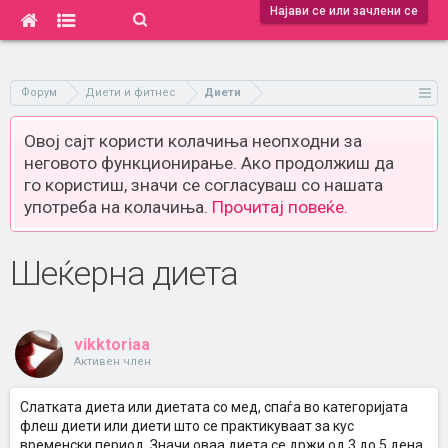
Најави се или зачлени се
Форум
Диети и фитнес
Диети
Овој сајт користи колачиња неопходни за
неговото функционирање. Ако продолжиш да
го користиш, значи се согласуваш со нашата
употреба на колачиња.
Прочитај повеќе.
Шеќерна диета
vikktoriaa
Активен член
Слатката диета или диетата со мед, спаѓа во категоријата
флеш диети или диети што се практикуваат за кус
временски период. Значи оваа диета се држи од 3 до 5 дена.