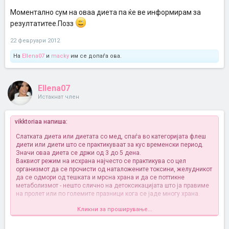
Моментално сум на оваа диета па ќе ве информирам за
резултатитее.Позз
22 февруари 2012
На
Ellena07
и
macky
им се допаѓа ова.
Ellena07
Истакнат член
vikktoriaa напиша:
Слатката диета или диетата со мед, спаѓа во категоријата флеш
диети или диети што се практикуваат за кус временски период.
Значи оваа диета се држи од 3 до 5 дена.
Ваквиот режим на исхрана најчесто се практикува со цел
организмот да се прочисти од наталожените токсини, желудникот
да се одмори од тешката и мрсна храна и да се поттикне
метаболизмот - нешто слично на детоксикацијата што ја правиме
на пролет или по големите празници кога се јаде многу храна.
Кликни за проширување...
Појадок - исцедете неколку портокали, додајте една лажица
јаболков оцет и мед. Ваквиот природен енергетски пијалак
консумирајте го на празен желудник. За да не се заситите од