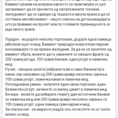
Ваквиот режим на исхрана најчесто се практикува со цел
организмот да се прочисти од наталожените токсини,
желудникот да се одмори од тешката и мрсна храна и да се
поттикне метаболизмот - нешто слично на детоксикацијата
што ја правиме на пролет или по големите празници кога се
јаде многу храна.
Појадок - исцедете неколку портокали, додајте една лажица
јаболков оцет и мед. Ваквиот природен енергетски пијалак
консумирајте го на празен желудник. За да не се заситите од
ваквиот оброк, можете да го замените со овошно фрапе од
200 грама јагоди, 100 грама банани, еден јогурт и лажичка
мед.
Ручек - овошна салата (забранета ви е само бананата) и
какао сир направен од 200 грама кравјо несолено сирење,
100 грама јогурт, лажичка какао и лажичка мед.
Попладневна ужина - излупете еден свеж портокал, еден
безмастен јогурт, зачинете со малку цимет и лажичка мед.
Вечера - можете да избирате помеѓу две истолчени банани
со лажичка мед или 200 грама кравјо несолено сирење со
100 грама јогурт, една лажица суви кајсии и мед.
За слатка ноќ - за мирен и сладок сон, почестете се со топло
млеко со мед.