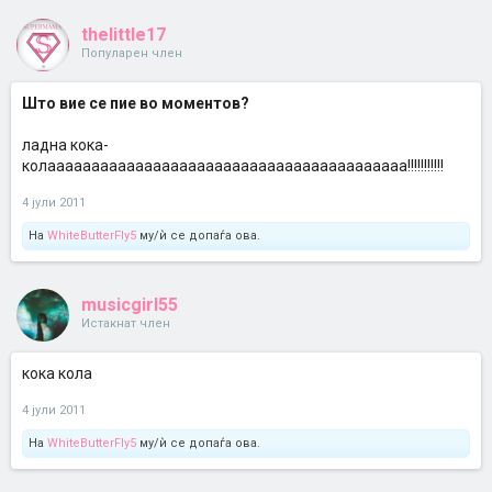
thelittle17
Популарен член
Што вие се пие во моментов?
ладна кока-
колааааааааааааааааааааааааааааааааааааааааа!!!!!!!!!!!
4 јули 2011
На
WhiteButterFly5
му/ѝ се допаѓа ова.
musicgirl55
Истакнат член
кока кола
4 јули 2011
На
WhiteButterFly5
му/ѝ се допаѓа ова.