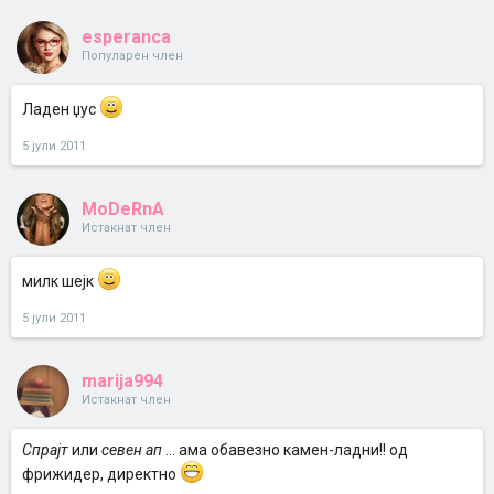
esperanca
Популарен член
Ладен џус
5 јули 2011
MoDeRnA
Истакнат член
милк шејк
5 јули 2011
marija994
Истакнат член
Спрајт
или
севен ап
... ама обавезно камен-ладни!! од
фрижидер, директно