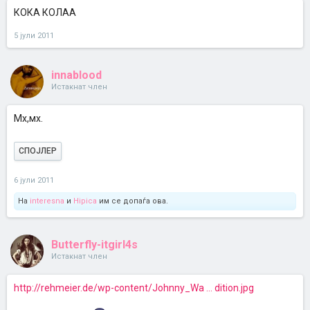
КОКА КОЛАА
5 јули 2011
innablood
Истакнат член
Мх,мх.
СПОЈЛЕР
6 јули 2011
На
interesna
и
Hipica
им се допаѓа ова.
Butterfly-itgirl4s
Истакнат член
http://rehmeier.de/wp-content/Johnny_Wa ... dition.jpg