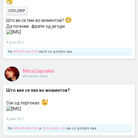
СПОЈЛЕР
Што ви се пие во моментов?
Да почнам.. фрапе од јагоди..
4 јули 2011
На
WhiteButterFly5
му/ѝ се допаѓа ова.
MissCupcake
Истакнат член
Што вие се пие во моментов?
Сок од портокал.
4 јули 2011
На
WhiteButterFly5
и
Chocolate.me
им се допаѓа ова.