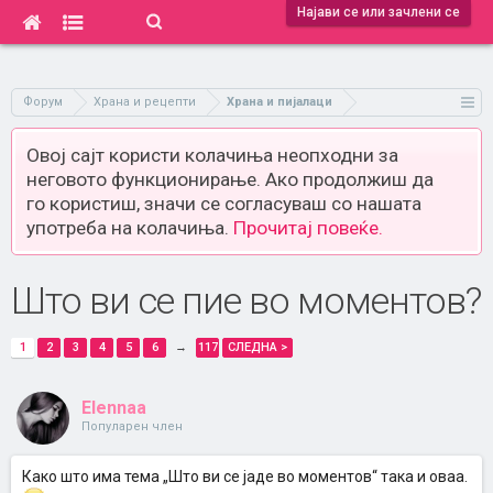
Најави се или зачлени се
Форум
Храна и рецепти
Храна и пијалаци
Овој сајт користи колачиња неопходни за
неговото функционирање. Ако продолжиш да
го користиш, значи се согласуваш со нашата
употреба на колачиња.
Прочитај повеќе.
Што ви се пие во моментов?
1
2
3
4
5
6
→
117
СЛЕДНА >
Elennaa
Популарен член
Како што има тема „Што ви се јаде во моментов“ така и оваа.