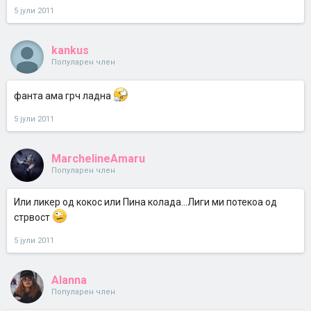
5 јули 2011
kankus
Популарен член
фанта ама грч ладна
5 јули 2011
MarchelineAmaru
Популарен член
Или ликер од кокос или Пина колада...Лиги ми потекоа од
стрвост
5 јули 2011
Alanna
Популарен член