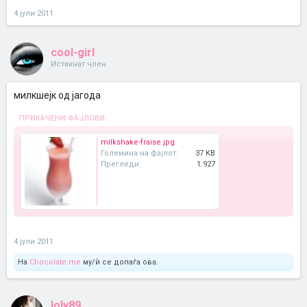
4 јули 2011
cool-girl
Истакнат член
милкшејк од јагода
ПРИКАЧЕНИ ФАЈЛОВИ:
milkshake-fraise.jpg
Големина на фајлот:
37 KB
Прегледи:
1.927
4 јули 2011
На
Chocolate.me
му/ѝ се допаѓа ова.
loly89