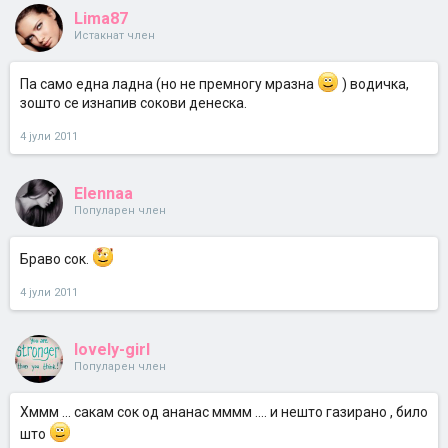
Lima87
Истакнат член
Па само една ладна (но не премногу мразна
) водичка,
зошто се изнапив сокови денеска.
4 јули 2011
Elennaa
Популарен член
Браво сок.
4 јули 2011
lovely-girl
Популарен член
Хммм ... сакам сок од ананас мммм .... и нешто газирано , било
што