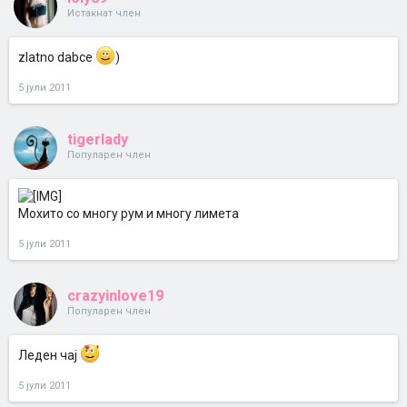
Истакнат член
zlatno dabce
)
5 јули 2011
tigerlady
Популарен член
Мохито со многу рум и многу лимета
5 јули 2011
crazyinlove19
Популарен член
Леден чај
5 јули 2011