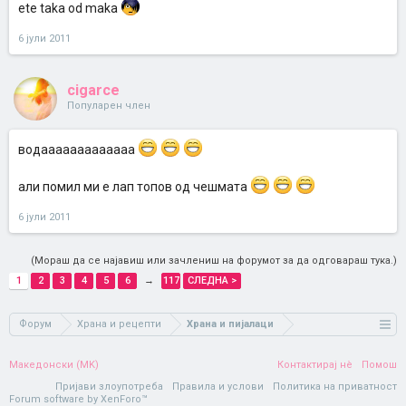
ete taka od maka
6 јули 2011
cigarce
Популарен член
водааааааааааааа
али помил ми е лап топов од чешмата
6 јули 2011
(Мораш да се најавиш или зачлениш на форумот за да одговараш тука.)
1
2
3
4
5
6
→
117
СЛЕДНА >
Форум
Храна и рецепти
Храна и пијалаци
Македонски (MK)
Контактирај нè
Помош
Пријави злоупотреба
Правила и услови
Политика на приватност
Forum software by XenForo™