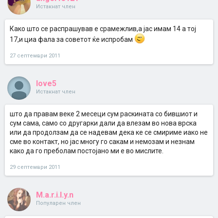
Истакнат член
Како што се распрашував е срамежлив,а јас имам 14 а тој
17,и циа фала за советот ќе испробам
27 септември 2011
love5
Истакнат член
што да правам веке 2 месеци сум раскината со бившиот и
сум сама, само со другарки дали да влезам во нова врска
или да продолзам да се надевам дека ке се смириме иако не
сме во контакт, но јас многу го сакам и немозам и незнам
како да го преболам постојано ми е во мислите.
29 септември 2011
M.a.r.i.l.y.n
Популарен член