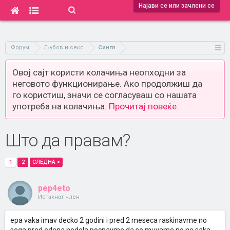
Најави се или зачлени се
Форум
Љубов и секс
Сингл
Овој сајт користи колачиња неопходни за
неговото функционирање. Ако продолжиш да
го користиш, значи се согласуваш со нашата
употреба на колачиња.
Прочитај повеќе.
Што да правам?
1
2
СЛЕДНА >
pep4eto
Истакнат член
epa vaka imav decko 2 godini i pred 2 meseca raskinavme no