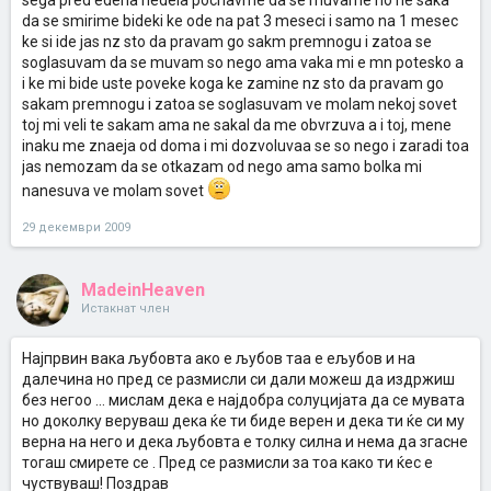
sega pred edena nedela pocnavme da se muvame no ne saka
da se smirime bideki ke ode na pat 3 meseci i samo na 1 mesec
ke si ide jas nz sto da pravam go sakm premnogu i zatoa se
soglasuvam da se muvam so nego ama vaka mi e mn potesko a
i ke mi bide uste poveke koga ke zamine nz sto da pravam go
sakam premnogu i zatoa se soglasuvam ve molam nekoj sovet
toj mi veli te sakam ama ne sakal da me obvrzuva a i toj, mene
inaku me znaeja od doma i mi dozvoluvaa se so nego i zaradi toa
jas nemozam da se otkazam od nego ama samo bolka mi
nanesuva ve molam sovet
29 декември 2009
MadeinHeaven
Истакнат член
Најпрвин вака љубовта ако е љубов таа е ељубов и на
далечина но пред се размисли си дали можеш да издржиш
без негоо ... мислам дека е најдобра солуцијата да се мувата
но доколку веруваш дека ќе ти биде верен и дека ти ќе си му
верна на него и дека љубовта е толку силна и нема да згасне
тогаш смирете се . Пред се размисли за тоа како ти ќес е
чуствуваш! Поздрав