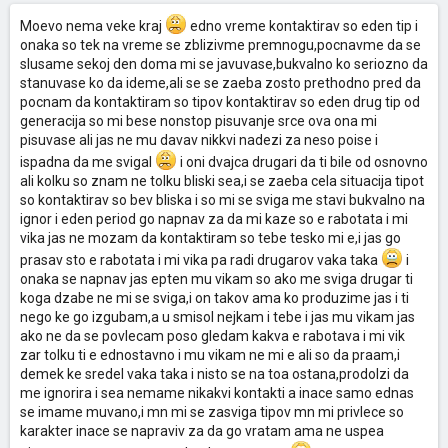
Moevo nema veke kraj
edno vreme kontaktirav so eden tip i
onaka so tek na vreme se zblizivme premnogu,pocnavme da se
slusame sekoj den doma mi se javuvase,bukvalno ko seriozno da
stanuvase ko da ideme,ali se se zaeba zosto prethodno pred da
pocnam da kontaktiram so tipov kontaktirav so eden drug tip od
generacija so mi bese nonstop pisuvanje srce ova ona mi
pisuvase ali jas ne mu davav nikkvi nadezi za neso poise i
ispadna da me svigal
i oni dvajca drugari da ti bile od osnovno
ali kolku so znam ne tolku bliski sea,i se zaeba cela situacija tipot
so kontaktirav so bev bliska i so mi se sviga me stavi bukvalno na
ignor i eden period go napnav za da mi kaze so e rabotata i mi
vika jas ne mozam da kontaktiram so tebe tesko mi e,i jas go
prasav sto e rabotata i mi vika pa radi drugarov vaka taka
i
onaka se napnav jas epten mu vikam so ako me sviga drugar ti
koga dzabe ne mi se sviga,i on takov ama ko produzime jas i ti
nego ke go izgubam,a u smisol nejkam i tebe i jas mu vikam jas
ako ne da se povlecam poso gledam kakva e rabotava i mi vik
zar tolku ti e ednostavno i mu vikam ne mi e ali so da praam,i
demek ke sredel vaka taka i nisto se na toa ostana,prodolzi da
me ignorira i sea nemame nikakvi kontakti a inace samo ednas
se imame muvano,i mn mi se zasviga tipov mn mi privlece so
karakter inace se napraviv za da go vratam ama ne uspea