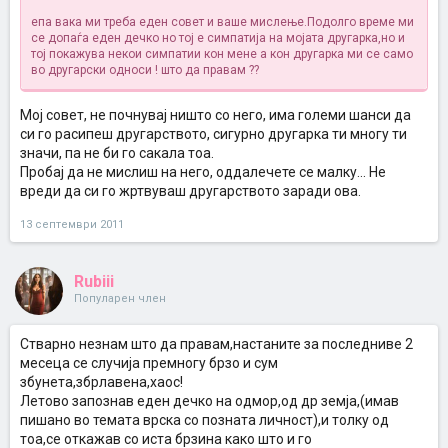
епа вака ми треба еден совет и ваше мислење.Подолго време ми
се допаѓа еден дечко но тој е симпатија на мојата другарка,но и
тој покажува некои симпатии кон мене а кон другарка ми се само
во другарски односи ! што да правам ??
Мој совет, не почнувај ништо со него, има големи шанси да
си го расипеш другарството, сигурно другарка ти многу ти
значи, па не би го сакала тоа.
Пробај да не мислиш на него, оддалечете се малку... Не
вреди да си го жртвуваш другарството заради ова.
13 септември 2011
Rubiii
Популарен член
Стварно незнам што да правам,настаните за последниве 2
месеца се случија премногу брзо и сум
збунета,збрлавена,хаос!
Летово запознав еден дечко на одмор,од др земја,(имав
пишано во темата врска со позната личност),и толку од
тоа,се откажав со иста брзина како што и го