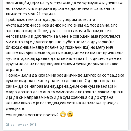
засвигав,бидејки не сум спремна да се жртвувам и упуштам
во таква комплицирана врска на далечина и со позната
личност со мои 21 година.
Проблемот ми е што,за да се уверам во моите
чуства,допринесе нов дечко кој го знам од поодамна,а го
запознав скоро..Поседува се што сакам и барам,со сите
негови мани и доблести,за мене е совршен,ама проблемот
ми е што тој е долгогодишна љубов на моја другарка(не
блиска,онака малку повеке од познаничка),но мегу нив
ништо никојаш немало,нит ке има,нит си ги имаат признаено
чуствата,а крај краева дали ке налетаат 1 годишно еден на
друг,и не се ни поздравуваат,значи функциорнираат како
странци.
Незнам дали да кажам на заедничкиве другарки со таа,дека
сум се видела неколку пати со дечково...Од една страна
сакам да се направам наудрена,демек не сум знаела(а и
скоро дознав дека она го симпатишала) зошто сакам еднаш
и ја да си направам кејф и да сум среќна,а од др страна
незнам како ке ја погледам,совеста на велико ме гризе,ок
девојка е...
совет,ако воопшто постои?
21 септември 2011