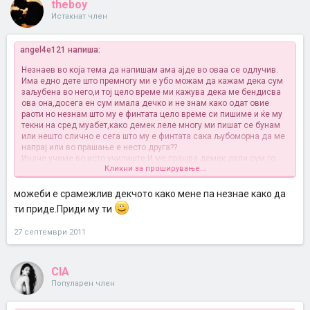
theboy
Истакнат член
angel4e121 напиша:
Незнаев во која тема да напишам ама ајде во оваа се одлучив.
Има едно дете што премногу ми е убо можам да кажам дека сум
заљубена во него,и тој цело време ми кажува дека ме бендисва
ова она,досега ен сум имала дечко и не знам како одат овие
раоти но незнам што му е финтата цело време си пишиме и ќе му
текни на сред муабет,како демек леле многу ми пишат се бунам
или нешто слично е сега што му е финтата сака љубоморна да ме
напрај или во прашање е несто друга??
Иначе учиме во исто училиште.И ме прашва демек дали сум го
Кликни за проширување...
видела и јас му викам демек секој одмор а тој ми вели јас само 1
те видов а секој одмор покрај него поминувам не е можно да не
ме гледа.Немам искуство и не знам за што се работи може некој
можеби е срамежлив декчото како мене па незнае како да
да ми помогне што да правам??
ти приде.Приди му ти
27 септември 2011
CIA
Популарен член