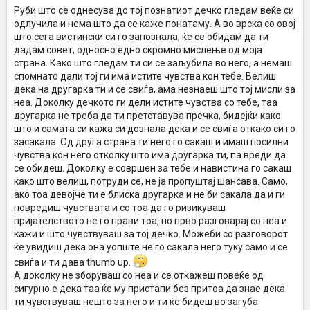
Руби што се однесува до тој познатиот дечко гледам веќе си
одлучила и нема што да се каже понатаму. А во врска со овој
што сега вистински си го запознала, ќе се обидам да ти
дадам совет, односно едно скромно мислење од моја
страна. Како што гледам ти си се заљубила во него, а немаш
спомнато дали тој ги има истите чувства кон тебе. Велиш
дека на другарка ти и се свиѓа, ама незнаеш што тој мисли за
неа. Доколку дечкото ги дели истите чувства со тебе, таа
другарка не треба да ти претставува пречка, бидејќи како
што и самата си кажа си дознала дека и се свиѓа откако си го
засакала. Од друга страна ти него го сакаш и имаш посилни
чувства кон него отколку што има другарка ти, па вреди да
се обидеш. Доколку е совршен за тебе и навистина го сакаш
како што велиш, потруди се, не ја пропуштај шансава. Само,
ако тоа девојче ти е блиска другарка и не би сакала да и ги
повредиш чувствата и со тоа да го ризикуваш
пријателството не го прави тоа, но прво разговарај со неа и
кажи и што чувствуваш за тој дечко. Можеби со разговорот
ќе увидиш дека она уопште не го сакала него туку само и се
свиѓа и ти дава thumb up.
А доколку не зборуваш со неа и се откажеш повеќе од
сигурно е дека таа ќе му пристапи без притоа да знае дека
ти чувствуваш нешто за него и ти ќе бидеш во загуба.