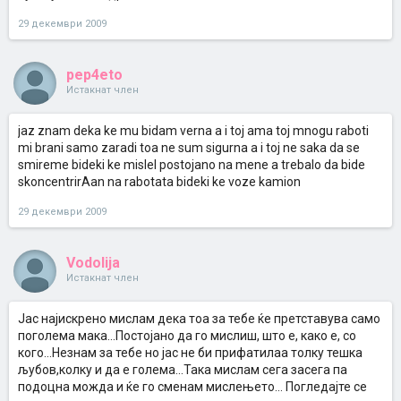
29 декември 2009
pep4eto
Истакнат член
jaz znam deka ke mu bidam verna a i toj ama toj mnogu raboti
mi brani samo zaradi toa ne sum sigurna a i toj ne saka da se
smireme bideki ke mislel postojano na mene a trebalo da bide
skoncentrirAan na rabotata bideki ke voze kamion
29 декември 2009
Vodolija
Истакнат член
Јас најискрено мислам дека тоа за тебе ќе претставува само
поголема мака...Постојано да го мислиш, што е, како е, со
кого...Незнам за тебе но јас не би прифатилаа толку тешка
љубов,колку и да е голема...Така мислам сега засега па
подоцна можда и ќе го сменам мислењето... Погледајте се