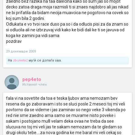
zaedno bez razlika na taa dalecina kako so sum jas so mojot
decko zatoa draga moja razmisli ti si znaes najdobro ali jas nikad
ne bi prifatila da bidam necija muavcica ne pogotovo na covek so
koj sum bila 2 godini.
Odlukata e vo tvoi race duso pa so i da odlucis pisi za da znam so
si odlucila ali ne izbrzuvaj vidi kako ke bidi dali ke ti se javuva od
koga ke zamini pa vidi sama
pozdrav
29 декември 2009
На
zbuneta2
му/ѝ се допаѓа ова.
pep4eto
Истакнат член
fala vi na sovetite da toa e teska ljubov ama nemozam bev
resena da go zaboravam i sto se sluci posle 2 meseci toj mi veli
povtorno da se videme i jas zaminav so nego veke 3 vikenda po
red nie sme zaedno ama samo se muvame nisto poveke i
sakam i postojano mu8 velam deka ovaa ne treba da see
slucuva no toj mi veli jas te sakam nemozam da te gledam so
drugi okolu tebe....za nova godina ke me baral mi veli cekaj so