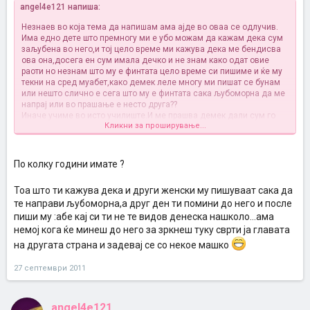
angel4e121 напиша:
Незнаев во која тема да напишам ама ајде во оваа се одлучив.
Има едно дете што премногу ми е убо можам да кажам дека сум
заљубена во него,и тој цело време ми кажува дека ме бендисва
ова она,досега ен сум имала дечко и не знам како одат овие
раоти но незнам што му е финтата цело време си пишиме и ќе му
текни на сред муабет,како демек леле многу ми пишат се бунам
или нешто слично е сега што му е финтата сака љубоморна да ме
напрај или во прашање е несто друга??
Иначе учиме во исто училиште.И ме прашва демек дали сум го
Кликни за проширување...
видела и јас му викам демек секој одмор а тој ми вели јас само 1
те видов а секој одмор покрај него поминувам не е можно да не
ме гледа.Немам искуство и не знам за што се работи може некој
да ми помогне што да правам??
По колку години имате ?
Тоа што ти кажува дека и други женски му пишуваат сака да
те направи љубоморна,а друг ден ти помини до него и после
пиши му :абе кај си ти не те видов денеска нашколо...ама
немој кога ќе минеш до него за зркнеш туку сврти ја главата
на другата страна и задевај се со некое машко
27 септември 2011
angel4e121