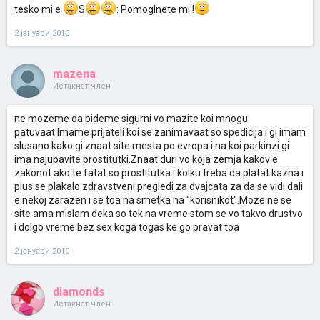
tesko mi e
S
: Pomoglnete mi !
2 јануари 2010
mazena
Истакнат член
ne mozeme da bideme sigurni vo mazite koi mnogu
patuvaat.Imame prijateli koi se zanimavaat so spedicija i gi imam
slusano kako gi znaat site mesta po evropa i na koi parkinzi gi
ima najubavite prostitutki.Znaat duri vo koja zemja kakov e
zakonot ako te fatat so prostitutka i kolku treba da platat kazna i
plus se plakalo zdravstveni pregledi za dvajcata za da se vidi dali
e nekoj zarazen i se toa na smetka na "korisnikot".Moze ne se
site ama mislam deka so tek na vreme stom se vo takvo drustvo
i dolgo vreme bez sex koga togas ke go pravat toa
2 јануари 2010
diamonds
Истакнат член