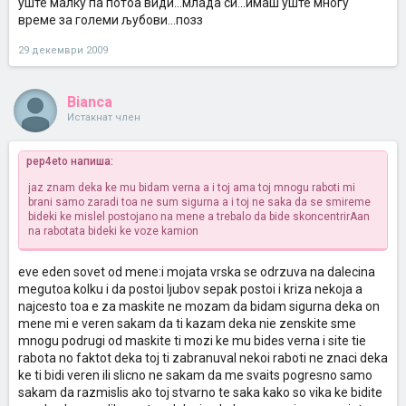
уште малку па потоа види...млада си...имаш уште многу
време за големи љубови...позз
29 декември 2009
Bianca
Истакнат член
pep4eto напиша:
jaz znam deka ke mu bidam verna a i toj ama toj mnogu raboti mi
brani samo zaradi toa ne sum sigurna a i toj ne saka da se smireme
bideki ke mislel postojano na mene a trebalo da bide skoncentrirAan
na rabotata bideki ke voze kamion
eve eden sovet od mene:i mojata vrska se odrzuva na dalecina
megutoa kolku i da postoi ljubov sepak postoi i kriza nekoja a
najcesto toa e za maskite ne mozam da bidam sigurna deka on
mene mi e veren sakam da ti kazam deka nie zenskite sme
mnogu podrugi od maskite ti mozi ke mu bides verna i site tie
rabota no faktot deka toj ti zabranuval nekoi raboti ne znaci deka
ke ti bidi veren ili slicno ne sakam da me svaits pogresno samo
sakam da razmislis ako toj stvarno te saka kako so vika ke bidite