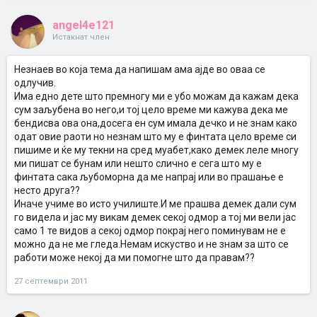
angel4e121
Истакнат член
Незнаев во која тема да напишам ама ајде во оваа се
одлучив.
Има едно дете што премногу ми е убо можам да кажам дека
сум заљубена во него,и тој цело време ми кажува дека ме
бендисва ова она,досега ен сум имала дечко и не знам како
одат овие раоти но незнам што му е финтата цело време си
пишиме и ќе му текни на сред муабет,како демек леле многу
ми пишат се бунам или нешто слично е сега што му е
финтата сака љубоморна да ме напрај или во прашање е
несто друга??
Иначе учиме во исто училиште.И ме прашва демек дали сум
го видела и јас му викам демек секој одмор а тој ми вели јас
само 1 те видов а секој одмор покрај него поминувам не е
можно да не ме гледа.Немам искуство и не знам за што се
работи може некој да ми помогне што да правам??
27 септември 2011