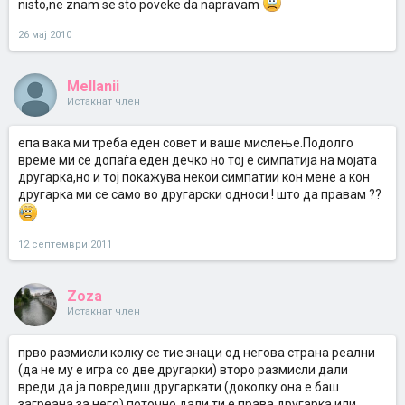
nisto,ne znam se sto poveke da napravam
26 мај 2010
Mellanii
Истакнат член
епа вака ми треба еден совет и ваше мислење.Подолго
време ми се допаѓа еден дечко но тој е симпатија на мојата
другарка,но и тој покажува некои симпатии кон мене а кон
другарка ми се само во другарски односи ! што да правам ??
12 септември 2011
Zoza
Истакнат член
прво размисли колку се тие знаци од негова страна реални
(да не му е игра со две другарки) второ размисли дали
вреди да ја повредиш другаркати (доколку она е баш
загреана за него) поточно дали ти е права другарка или