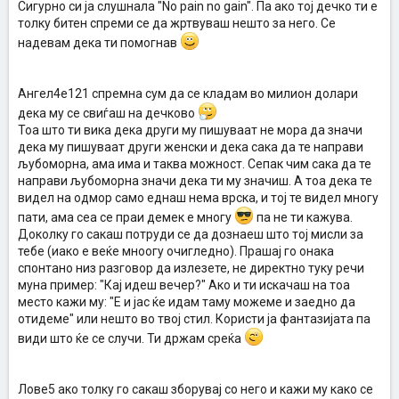
Сигурно си ја слушнала "No pain no gain". Па ако тој дечко ти е
толку битен спреми се да жртвуваш нешто за него. Се
надевам дека ти помогнав
Ангел4е121 спремна сум да се кладам во милион долари
дека му се свиѓаш на дечково
Тоа што ти вика дека други му пишуваат не мора да значи
дека му пишуваат други женски и дека сака да те направи
љубоморна, ама има и таква можност. Сепак чим сака да те
направи љубоморна значи дека ти му значиш. А тоа дека те
видел на одмор само еднаш нема врска, и тој те видел многу
пати, ама сеа се праи демек е многу
па не ти кажува.
Доколку го сакаш потруди се да дознаеш што тој мисли за
тебе (иако е веќе мноогу очигледно). Прашај го онака
спонтано низ разговор да излезете, не директно туку речи
муна пример: "Кај идеш вечер?" Ако и ти искачаш на тоа
место кажи му: "Е и јас ќе идам таму можеме и заедно да
отидеме" или нешто во твој стил. Користи ја фантазијата па
види што ќе се случи. Ти држам среќа
Лове5 ако толку го сакаш зборувај со него и кажи му како се