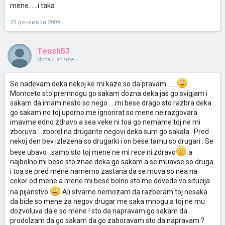
mene......i taka
29 декември 2009
Teush53
Истакнат член
Se nadevam deka nekoj ke mi kaze so da pravam ......
Momceto sto premnogu go sakam dozna deka jas go svigjam i
sakam da imam nesto so nego ....mi bese drago sto razbra deka
go sakam no toj uporno me ignorirat so mene ne razgovara
imavme edno zdravo a sea veke ni toa go nemame toj ne mi
zboruva ...zborel na drugarite negovi deka sum go sakala . Pred
nekoj den bev izlezena so drugarki i on bese tamu so drugari . Se
bese ubavo ..samo sto toj mene ne mi rece ni zdravo
a
najbolno mi bese sto znae deka go sakam a se muavse so druga
i toa se pred mene namerno zastana da se muva so nea na
cekor od mene a mene mi bese bolno sto me dovede vo situcija
na pijanstvo
Ali stvarno nemozam da razberam toj nesaka
da bide so mene za negov drugar me saka mnogu a toj ne mu
dozvoluva da e so mene ! sto da napravam go sakam da
prodolzam da go sakam da go zaboravam sto da napravam ?