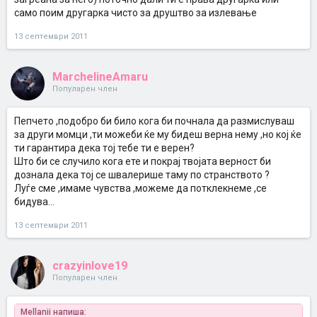
само поим другарка чисто за друштво за излевање
13 септември 2011
MarchelineAmaru
Популарен член
Пепчето ,подобро би било кога би почнала да размислуваш
за други момци ,ти можеби ќе му бидеш верна нему ,но кој ќе
ти гарантира дека тој тебе ти е верен?
Што би се случило кога ете и покрај твојата верност би
дознала дека тој се швалерише таму по странството ?
Луѓе сме ,имаме чувства ,можеме да потклекнеме ,се
бидува...
13 септември 2011
crazyinlove19
Популарен член
Mellanii напиша: