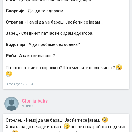
Скорпија
- Дај да те одврзам.
Стрелец
- Немој да ме бараш. Јас ќе ти се јавам...
Јарец
- Следниот пат јас ќе бидам одозгора.
Водолија
- А да пробаме без облека?
Риби
- А како се викаше?
Па, што сте вие во хороскоп? Што мислите после чинот?
3 февруари 2013
Glorija.baby
Активен член
Стрелец - Немој да ме бараш. Јас ќе ти се јавам..
Xaxaxa па до некаде и така е
после онаа работа со дечко