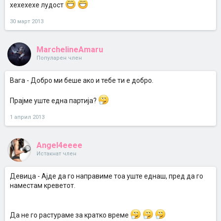
хехехехе лудост
30 март 2013
MarchelineAmaru
Популарен член
Вага - Добро ми беше ако и тебе ти е добро.
Прајме уште една партија?
1 април 2013
Angel4eeee
Истакнат член
Девица - Ајде да го направиме тоа уште еднаш, пред да го
наместам креветот.
Да не го растураме за кратко време