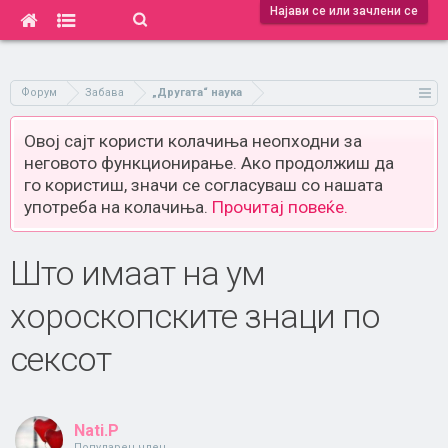
Најави се или зачлени се
Форум
Забава
„Другата“ наука
Овој сајт користи колачиња неопходни за
неговото функционирање. Ако продолжиш да
го користиш, значи се согласуваш со нашата
употреба на колачиња.
Прочитај повеќе.
Што имаат на ум
хороскопските знаци по
сексот
Nati.P
Популарен член