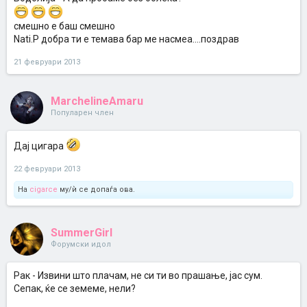
смешно е баш смешно
Nati.Р добра ти е темава бар ме насмеа....поздрав
21 февруари 2013
MarchelineAmaru
Популарен член
Дај цигара
22 февруари 2013
На
cigarce
му/ѝ се допаѓа ова.
SummerGirl
Форумски идол
Рак - Извини што плачам, не си ти во прашање, јас сум.
Сепак, ќе се земеме, нели?