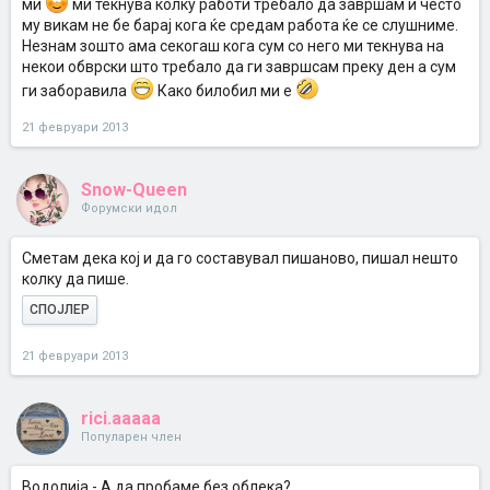
ми
ми текнува колку работи требало да завршам и често
му викам не бе барај кога ќе средам работа ќе се слушниме.
Незнам зошто ама секогаш кога сум со него ми текнува на
некои обврски што требало да ги завршсам преку ден а сум
ги заборавила
Како билобил ми е
21 февруари 2013
Snow-Queen
Форумски идол
Сметам дека кој и да го составувал пишаново, пишал нешто
колку да пише.
СПОЈЛЕР
21 февруари 2013
rici.aaaaa
Популарен член
Водолија - А да пробаме без облека?