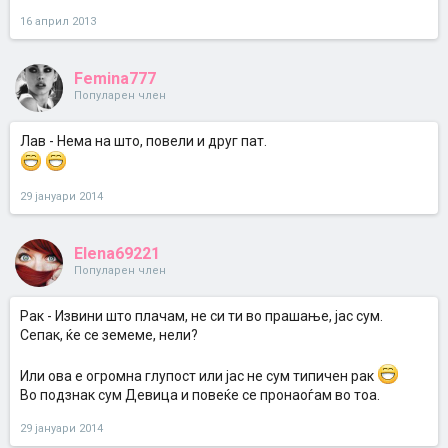
16 април 2013
Femina777
Популарен член
Лав - Нема на што, повели и друг пат.
29 јануари 2014
Elena69221
Популарен член
Рак - Извини што плачам, не си ти во прашање, јас сум.
Сепак, ќе се земеме, нели?
Или ова е огромна глупост или јас не сум типичен рак
Во подзнак сум Девица и повеќе се пронаоѓам во тоа.
29 јануари 2014