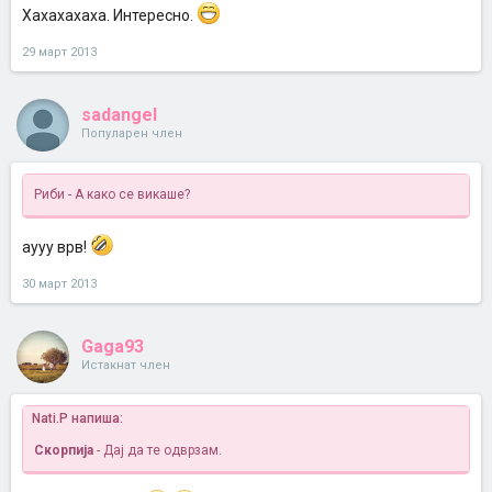
Хахахахаха. Интересно.
29 март 2013
sadangel
Популарен член
Риби - А како се викаше?
аууу врв!
30 март 2013
Gaga93
Истакнат член
Nati.P напиша:
Скорпија
- Дај да те одврзам.