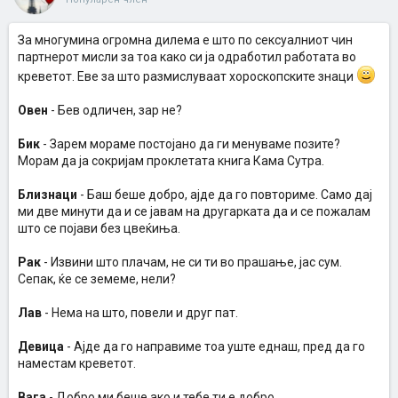
За многумина огромна дилема е што по сексуалниот чин
партнерот мисли за тоа како си ја одработил работата во
креветот. Еве за што размислуваат хороскопските знаци
Овен
- Бев одличен, зар не?
Бик
- Зарем мораме постојано да ги менуваме позите?
Морам да ја сокријам проклетата книга Кама Сутра.
Близнаци
- Баш беше добро, ајде да го повториме. Само дај
ми две минути да и се јавам на другарката да и се пожалам
што се појави без цвеќиња.
Рак
- Извини што плачам, не си ти во прашање, јас сум.
Сепак, ќе се земеме, нели?
Лав
- Нема на што, повели и друг пат.
Девица
- Ајде да го направиме тоа уште еднаш, пред да го
наместам креветот.
Вага
- Добро ми беше ако и тебе ти е добро.