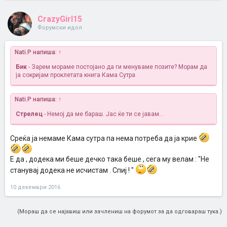
CrazyGirl15
Форумски идол
Nati.P напиша:
↑
Бик
- Зарем мораме постојано да ги менуваме позите? Морам да
ја сокријам проклетата книга Кама Сутра
Nati.P напиша:
↑
Стрелец
- Немој да ме бараш. Јас ќе ти се јавам...
Среќа ја немаме Кама сутра па нема потреба да ја крие
Е да , додека ми беше дечко така беше , сега му велам : "Не
станувај додека не исчистам . Спиј ! "
10 декември 2016
(Мораш да се најавиш или зачлениш на форумот за да одговараш тука.)