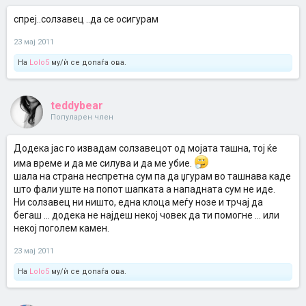
спреј..солзавец ..да се осигурам
23 мај 2011
На
Lolo5
му/ѝ се допаѓа ова.
teddybear
Популарен член
Додека јас го извадам солзавецот од мојата ташна, тој ќе
има време и да ме силува и да ме убие.
шала на страна неспретна сум па да џгурам во ташнава каде
што фали уште на попот шапката а нападната сум не иде.
Ни солзавец ни ништо, една клоца меѓу нозе и трчај да
бегаш ... додека не најдеш некој човек да ти помогне ... или
некој поголем камен.
23 мај 2011
На
Lolo5
му/ѝ се допаѓа ова.