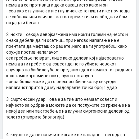
нема да се противиш и дека сакаш исто како и он
- сеа ако е глупичок а и е глупичок ке те пушти и ке почне да
се соблака или слично .. за тоа време ти си слободна и бам
по јајца и бегаш
2. нокти... секоја девојка/жена има нокти големи најчесто и
онака дебели да ги осетиш... при негово напагање не е
поентата да мафташ со рацете ,него да ги употребиш како
оружје против напагачот
сеа гребење по врат , лице како делови кој највероватно
нема да ги гребете од совест да не го убиете човекот
случајно па би било убаво предниот дел стомакот и градниот
кош тамо кај помине нокт , лузна останува
- оваа болка може да го онеспособи неколку секунди
напагачот притоа да му надоврзете точка број 1 удар
3. смртоносен удар .. ова е за тие што немаат совест и
најчесто за одбрана можете да се послужите со гризење на
некој дел или пак гребење на клучни смртоносни делови од
телото (отворите биологија)
4. клучно е да не паничите кога ке ве нападне ... него да ја