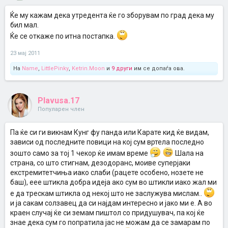
Ќе му кажам дека утредента ќе го зборувам по град дека му
бил мал.
Ќе се откаже по итна постапка.
23 мај 2011
На
Name
,
LittlePinky
,
Ketrin.Moon
и
9 други
им се допаѓа ова.
Plavusa.17
Популарен член
Па ќе си ги викнам Кунг фу панда или Карате кид ќе видам,
зависи од последните повици на кој сум вртела последно
зошто само за тој 1 чекор ќе имам време
Шала на
страна, со што стигнам, дезодоранс, моиве суперјаки
екстремитетчиња иако слаби (рацете особено, нозете не
баш), еее штикла добра идеја ако сум во штикли иако жал ми
е да трескам штикла од некој што не заслужува мислам..
и ја сакам солзавец да си најдам интересно и јако ми е. А во
краен случај ќе си земам пиштол со придушувач, па кој ќе
знае дека сум го попратила јас не можам да се замарам по