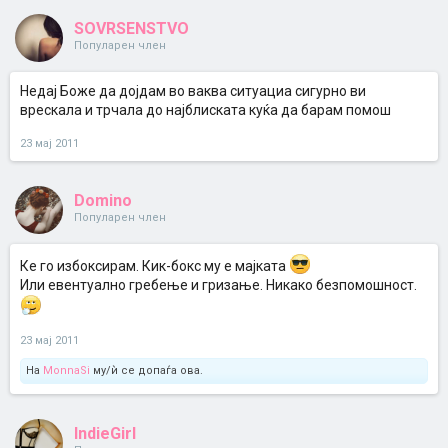
SOVRSENSTVO
Популарен член
Недај Боже да дојдам во ваква ситуациа сигурно ви
врескала и трчала до најблиската куќа да барам помош
23 мај 2011
Domino
Популарен член
Ке го избоксирам. Кик-бокс му е мајката
Или евентуално гребење и гризање. Никако безпомошност.
23 мај 2011
На
MonnaSi
му/ѝ се допаѓа ова.
IndieGirl