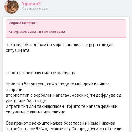
Yipman2
Форумски идол
Vaga03 напиша:
спреј..солзавец ..да се осигурам
вака сеа се надевам во мојата анализа ке ја разгледаш
ситуацијата ..
- постојат неколку видови манијаци
први тип безопасен , само гледа те манијачи и ништо
неправи ..
вториот тип е вербален напагач , човек кој ти дофрлува од
улица или било каде
и трети тип или пак најопасен , тој што те напага физички ...
силување факање или слично.
Сеа првиот е како што кажав безопасен и нема никаква
потреба тоа се 95% од машките у Скопје , другите се Геј или