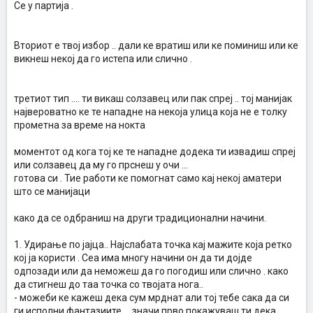
Се у партија .
Вториот е твој избор .. дали ке вратиш или ке поминиш или ке
викнеш некој да го истепа или слично .
третиот тип .... ти викаш солзавец или пак спреј .. тој манијак
највероватно ке те нападне на некоја улица која не е толку
прометна за време на нокта
моментот од кога тој ке те нападне додека ти извадиш спреј
или солзавец да му го прснеш у очи ...
готова си . Тие работи ке помогнат само кај некој аматери
што се манијаци
како да се одбраниш на други традиционални начини.
1. Удирање по јајца.. Најслабата точка кај мажите која ретко
кој ја користи . Сеа има многу начини он да ти дојде
одпозади или да неможеш да го погодиш или слично . како
да стигнеш до таа точка со твојата нога..
- можеби ке кажеш дека сум мрднат али тој тебе сака да си
ги исполни фантазиите ... значи прво покажуваш ти дека