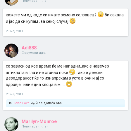
Популарен член
кажете ми од каде си имате земено солзавец?
би сакала
и јас да си купам , за секој случај
23 мај 2011
Adi888
Форумски идол
се зависи од кое време ќе ме нападни..ако е навечер
штиклата в гла и не станва поќе
.. ако е денски
дезодорансот ќе го изнапрскам в уста в очи и ај со
здравје...или една клоца в м.....
23 мај 2011
На
Liebe.Love
му/ѝ се допаѓа ова.
Marilyn-Monroe
Популарен член