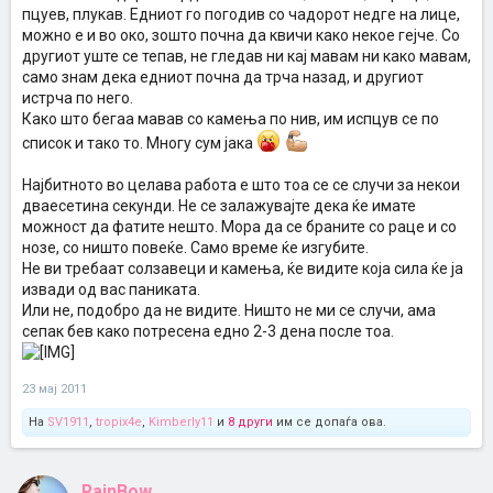
пцуев, плукав. Едниот го погодив со чадорот недге на лице,
можно е и во око, зошто почна да квичи како некое гејче. Со
другиот уште се тепав, не гледав ни кај мавам ни како мавам,
само знам дека едниот почна да трча назад, и другиот
истрча по него.
Како што бегаа мавав со камења по нив, им испцув се по
список и тако то. Многу сум јака
Најбитното во целава работа е што тоа се се случи за некои
дваесетина секунди. Не се залажувајте дека ќе имате
можност да фатите нешто. Мора да се браните со раце и со
нозе, со ништо повеќе. Само време ќе изгубите.
Не ви требаат солзавеци и камења, ќе видите која сила ќе ја
извади од вас паниката.
Или не, подобро да не видите. Ништо не ми се случи, ама
сепак бев како потресена едно 2-3 дена после тоа.
23 мај 2011
На
SV1911
,
tropix4e
,
Kimberly11
и
8 други
им се допаѓа ова.
RainBow