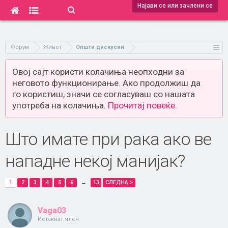
Најави се или зачлени се
Форум
Живот
Општи дискусии
Овој сајт користи колачиња неопходни за
неговото функционирање. Ако продолжиш да
го користиш, значи се согласуваш со нашата
употреба на колачиња.
Прочитај повеќе.
Што имате при рака ако ве
нападне некој манијак?
1
2
3
4
5
6
→
13
СЛЕДНА >
Vaga03
Истакнат член