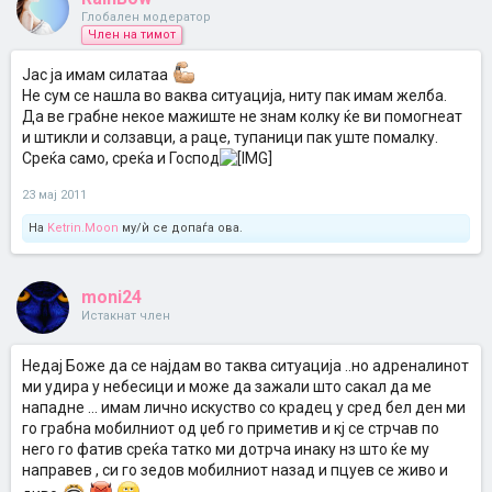
Глобален модератор
Член на тимот
Јас ја имам силатаа
Не сум се нашла во ваква ситуација, ниту пак имам желба.
Да ве грабне некое мажиште не знам колку ќе ви помогнеат
и штикли и солзавци, а раце, тупаници пак уште помалку.
Среќа само, среќа и Господ
23 мај 2011
На
Ketrin.Moon
му/ѝ се допаѓа ова.
moni24
Истакнат член
Недај Боже да се најдам во таква ситуација ..но адреналинот
ми удира у небесици и може да зажали што сакал да ме
нападне ... имам лично искуство со крадец у сред бел ден ми
го грабна мобилниот од џеб го приметив и кј се стрчав по
него го фатив среќа татко ми дотрча инаку нз што ќе му
направев , си го зедов мобилниот назад и пцуев се живо и