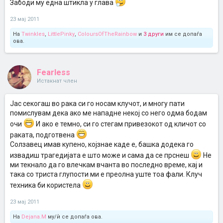
Забоди му една штикла у глава
23 мај 2011
На
Twinkles
,
LittlePinky
,
ColoursOfTheRainbow
и
3 други
им се допаѓа
ова.
Fearless
Истакнат член
Јас секогаш во рака си го носам клучот, и многу пати
помислувам дека ако ме нападне некој со него одма бодам
очи
И ако е темно, си го стегам привезокот од кличот со
раката, подготвена
Солзавец имав купено, којзнае каде е, башка додека го
извадиш трагедијата е што може и сама да се прснеш
Не
ми текнало да го влечкам вчанта во последно време, кај и
така со триста глупости ми е преолна уште тоа фали. Клуч
техника би користела
23 мај 2011
На
Dejana.M
му/ѝ се допаѓа ова.