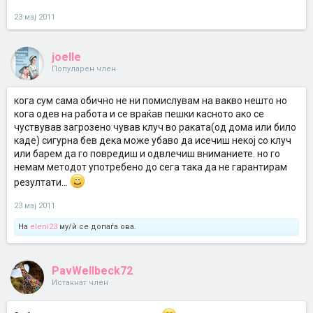
23 мај 2011
joelle
Популарен член
кога сум сама обично не ни помислувам на вакво нешто но
кога одев на работа и се враќав пешки касното ако се
чуствував загрозено чував клуч во раката(од дома или било
каде) сигурна бев дека може убаво да исечиш некој со клуч
или барем да го повредиш и одвлечиш вниманиете. но го
немам методот употребено до сега така да не гарантирам
резултати...
23 мај 2011
На
eleni23
му/ѝ се допаѓа ова.
PavWellbeck72
Истакнат член