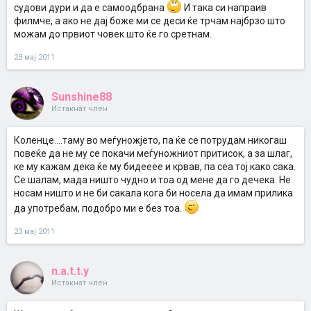
судови дури и да е самоодбрана
И така си напраив
филмче, а ако не дај боже ми се деси ќе трчам најбрзо што
можам до првиот човек што ќе го сретнам.
23 мај 2011
Sunshine88
Истакнат член
Коленце....таму во меѓуножјето, па ќе се потрудам никогаш
повеќе да не му се покачи меѓуножниот притисок, а за шлаг,
ке му кажам дека ќе му бидееее и крвав, па сеа тој како сака.
Се шалам, мада ништо чудно и тоа од мене да го дечека. Не
носам ништо и не би сакала кога би носела да имам прилика
да употребам, подобро ми е без тоа.
23 мај 2011
n.a.t.t.y
Истакнат член