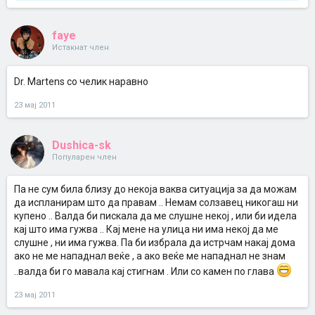
faye
Истакнат член
Dr. Martens со челик наравно
23 мај 2011
Dushica-sk
Популарен член
Па не сум била близу до некоја ваква ситуација за да можам
да испланирам што да правам .. Немам солзавец никогаш ни
купено .. Валда би пискала да ме слушне некој , или би идела
кај што има гужва .. Кај мене на улица ни има некој да ме
слушне , ни има гужва. Па би избрала да истрчам накај дома
ако не ме нападнал веќе , а ако веќе ме нападнал не знам
..валда би го мавала кај стигнам . Или со камен по глава
23 мај 2011