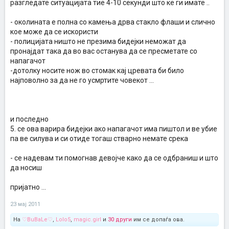
разгледате ситуацијата тие 4-10 секунди што ке ги имате ..
- околината е полна со камења дрва стакло флаши и слично
кое може да се искористи
- полицијата ништо не презима бидејки неможат да
пронајдат така да во вас останува да се пресметате со
напагачот
-дотолку носите нож во стомак кај цревата би било
најповолно за да не го усмртите човекот ...
и последно
5. се ова варира бидејки ако напагачот има пиштол и ве убие
па ве силува и си отиде тогаш стварно немате срека
- се надевам ти помогнав девојче како да се одбраниш и што
да носиш
пријатно ...
23 мај 2011
На
♡BuBaLe♡
,
Lolo5
,
magic.girl
и
30 други
им се допаѓа ова.