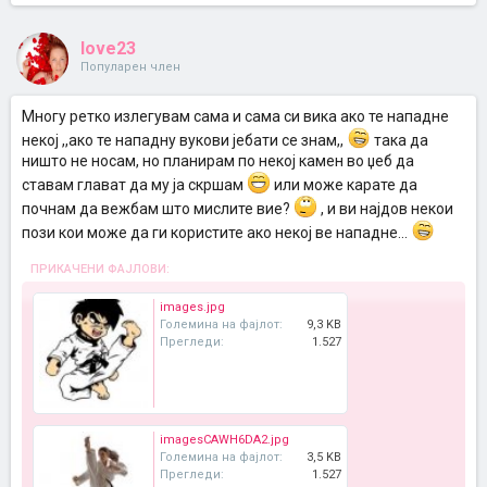
love23
Популарен член
Многу ретко излегувам сама и сама си вика ако те нападне
некој ,,ако те нападну вукови јебати се знам,,
така да
ништо не носам, но планирам по некој камен во џеб да
ставам глават да му ја скршам
или може карате да
почнам да вежбам што мислите вие?
, и ви најдов некои
пози кои може да ги користите ако некој ве нападне...
ПРИКАЧЕНИ ФАЈЛОВИ:
images.jpg
Големина на фајлот:
9,3 KB
Прегледи:
1.527
imagesCAWH6DA2.jpg
Големина на фајлот:
3,5 KB
Прегледи:
1.527