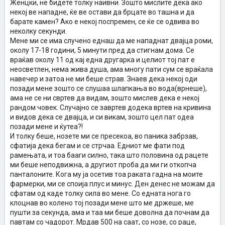
Женцки, не бидете толку наивни. Зошто мислите дека ако
некој ве нападне, ќе ве остави да брцате во ташна и да
барате камен? Ако е некој поспремен, се ќе се одвива во
неколку секунди.
Мене ми се има случено еднаш да ме нападнат двајца роми,
околу 17-18 години, 5 минути пред да стигнам дома. Се
враќав околу 11 од кај една другарка и целиот тој пат е
неосветлен, нема жива душа, ама многу пати сум се враќала
навечер и затоа не ми беше страв. Знаев дека некој оди
позади мене зошто се слушаа шлапкања во вода(врнеше),
ама не се ни свртев да видам, зошто мислев дека е некој
рандом човек. Случајно се завртев додека вртев на кривина
и видов дека се двајца, и си викам, зошто цел пат одеа
позади мене и ќутеа?!
И толку беше, нозете ми се пресекоа, во паника забрзав,
сфатија дека бегам и се стрчаа. Едниот ме фати под
рамењата, и тоа бааги силно, така што половина од рацете
ми беше неподвижна, а другиот проба да ми ги откопча
панталоните. Кога му ја осетив тоа раката гадна на моите
фармерки, ми се споија плус и минус. Ден денес не можам да
сфатам од каде толку сила во мене. Со едната нога го
клоцнав во колено тој позади мене што ме држеше, ме
пушти за секунда, ама и таа ми беше доволна да почнам да
павтам со чадорот. Мрдав 500 на саат, со нозе, со раце,