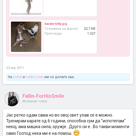
karate-kitty.jpg
Големина на фајлот:
22,7 KB
Прегледи:
1.527
23 мај 2011
На
Lolo5
и
Liebe.Love
им се допаѓа ова.
Fallin-ForHisSmile
Истакнат член
Јас ретко одам сама но во овој свет улав се е можно.
Тренирам карате од 6 години, способна сум да "испотепам"
некој, ама машка сила, оружје.. Друго си е.. Во такви моменти
само Господ нека ми е на помош.