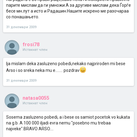
парите мислам да ги умножи.А за другиве мислам дека Ѓорѓе
бесе мн.лут а исто и Радашин.Нашите искрено ме разочараа
со понашањето.
31 декември 2009
frosi78
Истакнат член
Ija mislam deka zasluzeno pobedi,nekako najpriroden mi bese
Arso i so sreka neka mu e........ pozdrav
31 декември 2009
natasa0055
Истакнат член
Sosema zasluzeno pobedi, a i bese os samiot pocetok vo kukata
na g.b. A 100 000 iljadi evra nemu "posebno mu trebaa
najveke".BRAVO ARSO....