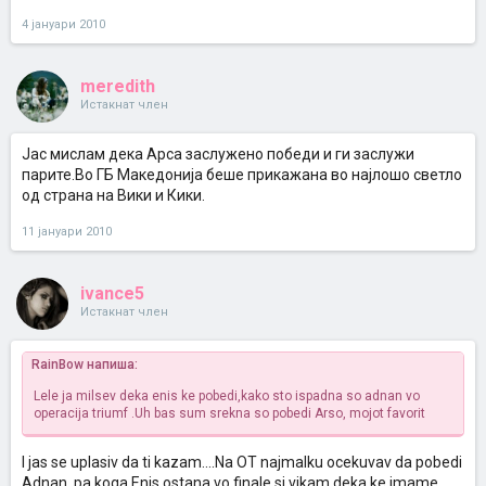
4 јануари 2010
meredith
Истакнат член
Јас мислам дека Арса заслужено победи и ги заслужи
парите.Во ГБ Македонија беше прикажана во најлошо светло
од страна на Вики и Кики.
11 јануари 2010
ivance5
Истакнат член
RainBow напиша:
Lele ja milsev deka enis ke pobedi,kako sto ispadna so adnan vo
operacija triumf .Uh bas sum srekna so pobedi Arso, mojot favorit
I jas se uplasiv da ti kazam....Na OT najmalku ocekuvav da pobedi
Adnan, pa koga Enis ostana vo finale si vikam deka ke imame