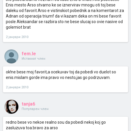
Enis mesto Arso stvarno ke se iznervirav mnogu oti toj bese
daleku od favorit.Arso e vistinskiot pobednik a na komentarot za
Adnan od operacija triumf da vi kazam deka on mi bese favorit
posle Aleksandar se razbira sto ne bese slucaj so ovie nasive od
golemiot brat
2 јануари 2010
fem.le
Истакнат член
ok!ne bese moj favorit,a ocekuvav toj da pobedi vo duelot so
enis.mislam gorde ima pravo vo nesto,jas go podrzuvam.
2 јануари 2010
tanja6
Популарен член
redno bese vo nekoe realno sou da pobedi nekoj koj go
zasluzuva toa.bravo za arso