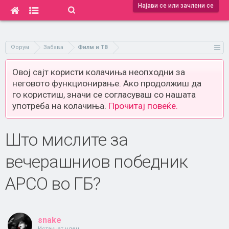
Најави се или зачлени се
Форум
Забава
Филм и ТВ
Овој сајт користи колачиња неопходни за
неговото функционирање. Ако продолжиш да
го користиш, значи се согласуваш со нашата
употреба на колачиња.
Прочитај повеќе.
Што мислите за
вечерашниов победник
АРСО во ГБ?
snake
Истакнат член