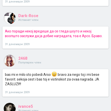
31 декември 2009
Dark-Rose
Истакнат член
Ако поради некој вредеше да се гледа шоуто и некој
воопшто заслужи да ја добие наградата, тоа е Арсо. Браво.
31 декември 2009
2468
Популарен член
bas mi e milo sto pobedi Arso
bravo za nego toj i mi bese
favorit. sekoja cest i bas toj e vistinskiot za ovaa nagrada. JA
ZASLUZI!!!
31 декември 2009
ivance5
Истакнат член