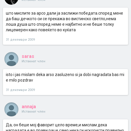
што мислите за арсо дали ја заслижи победата.според мене
да баш дечкото си се прекажа во вистинско светло,нема
лоша душа што според неме е најбитно и не беше толку
лицемерен како повеќето во куќата
31 декември 2009
saras
Истакнат член
isto i jas mislam deka arso zasluzeno si ja dobi nagradata bas mi
e milo pozdrav
31 декември 2009
annaja
Истакнат член
Да, он беше мој фаворит цело време,и мислам дека
наградата е во прави раце,само нека ги искористи правилно