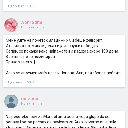
31 декември 2009
Aphrodite
Истакнат член
Мене уште на почеток Владимир ми беше фаворит.
И најискрено, милам дека си ја заслужи победата.
Сепак, се покажа како најпаметен и издржа скоро 100 дена.
Воопшто не го номинираа...
Браво за него :]
Иако се двоумев меѓу него и Јована. Али, подобриот победи.
31 декември 2009
mazena
Истакнат член
Na pocetokot bev za Manuel ama pocna nogu glupo da se
ponasa i potoa pocnav da navivam za Arso i stvarno mi e milo
sto pobedi.Samo neznam od kade Enis u finale.Ako pobedese