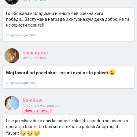
Го обожавам Владимир и многу бев среќна кога
победи....Заслужена награда и сигурна сум дека добро, ќе ги
искористи парите!!!!
31 декември 2009
shiningstar
Истакнат член
Moj favorit od pocetokot..mn mi e milo sto pobedi
31 декември 2009
RainBow
Глобален модератор
Член на тимот
Lele ja milsev deka enis ke pobedi,kako sto ispadna so adnan vo
operacija triumf .Uh bas sum srekna so pobedi Arso, mojot
favorit