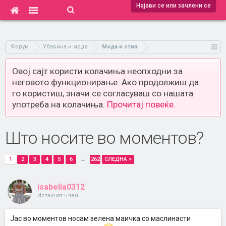
Најави се или зачлени се
Форум
Убавина и мода
Мода и стил
Овој сајт користи колачиња неопходни за
неговото функционирање. Ако продолжиш да
го користиш, значи се согласуваш со нашата
употреба на колачиња.
Прочитај повеќе.
Што носите во моментов?
1
2
3
4
5
6
→
262
СЛЕДНА >
isabella0312
Истакнат член
Јас во моментов носам зелена маичка со маслинасти