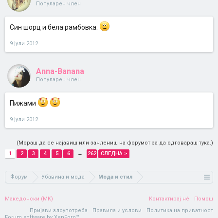
Популарен член
Син шорц и бела рамбовка.
9 јули 2012
Anna-Banana
Популарен член
Пижами
9 јули 2012
(Мораш да се најавиш или зачлениш на форумот за да одговараш тука.)
1
2
3
4
5
6
→
262
СЛЕДНА >
Форум
Убавина и мода
Мода и стил
Македонски (MK)
Контактирај нè
Помош
Пријави злоупотреба
Правила и услови
Политика на приватност
Forum software by XenForo™