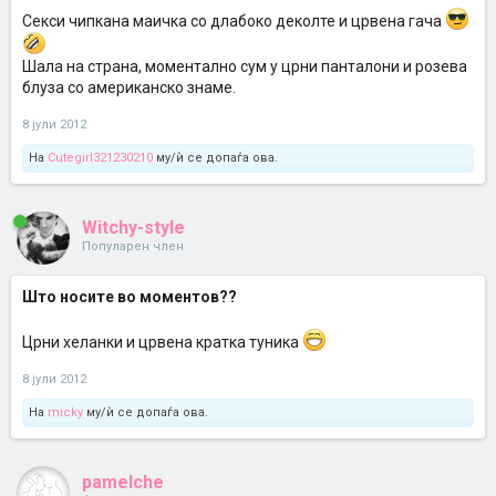
Секси чипкана маичка со длабоко деколте и црвена гача
Шала на страна, моментално сум у црни панталони и розева
блуза со американско знаме.
8 јули 2012
На
Cutegirl321230210
му/ѝ се допаѓа ова.
Witchy-style
Популарен член
Што носите во моментов??
Црни хеланки и црвена кратка туника
8 јули 2012
На
micky
му/ѝ се допаѓа ова.
pamelche