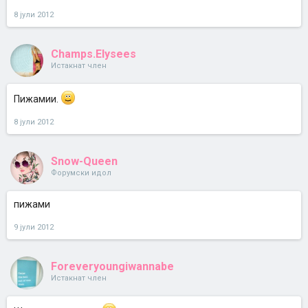
8 јули 2012
Champs.Elysees
Истакнат член
Пижамии.
8 јули 2012
Snow-Queen
Форумски идол
пижами
9 јули 2012
Foreveryoungiwannabe
Истакнат член