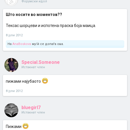
Форумски идол
Што носите во моментов??
Тексас шорцеви и испотена праска боја маица.
8 јули 2012
На
AnaBoskova
му/ѝ се допаѓа ова.
Special.Someone
Истакнат член
пижами најубаото
8 јули 2012
bluegirl7
Истакнат член
Пижами