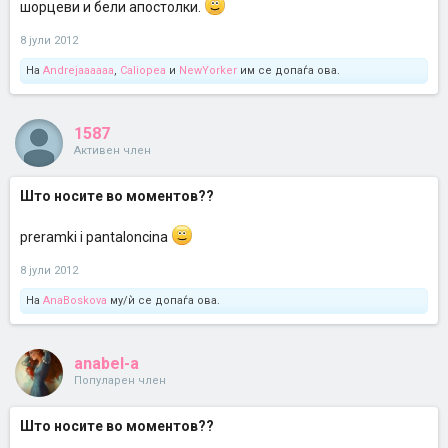
шорцеви и бели апостолки.
8 јули 2012
На
Andrejaaaaaa
,
Caliopea
и
NewYorker
им се допаѓа ова.
1587
Активен член
Што носите во моментов??
preramki i pantaloncina
8 јули 2012
На
AnaBoskova
му/ѝ се допаѓа ова.
anabel-a
Популарен член
Што носите во моментов??