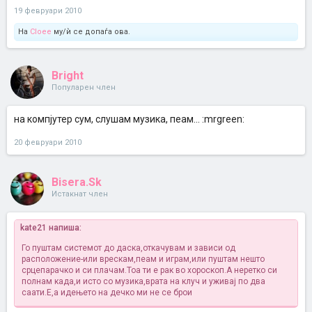
19 февруари 2010
На
Cloee
му/ѝ се допаѓа ова.
Bright
Популарен член
на компјутер сум, слушам музика, пеам... :mrgreen:
20 февруари 2010
Bisera.Sk
Истакнат член
kate21 напиша:
Го пуштам системот до даска,откачувам и зависи од
расположение-или врескам,пеам и играм,или пуштам нешто
срцепарачко и си плачам.Тоа ти е рак во хороскоп.А неретко си
полнам када,и исто со музика,врата на клуч и уживај по два
саати.Е,а идењето на дечко ми не се брои