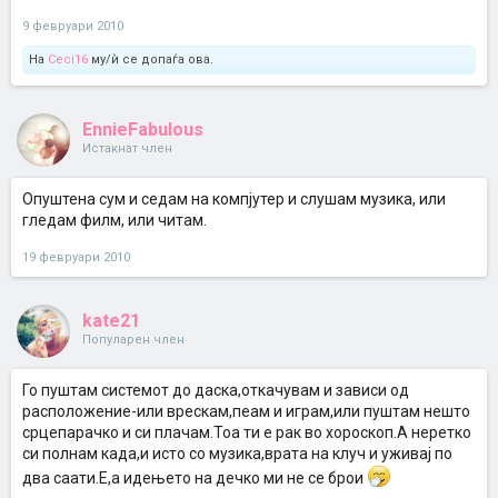
9 февруари 2010
На
Ceci16
му/ѝ се допаѓа ова.
EnnieFabulous
Истакнат член
Опуштена сум и седам на компјутер и слушам музика, или
гледам филм, или читам.
19 февруари 2010
kate21
Популарен член
Го пуштам системот до даска,откачувам и зависи од
расположение-или врескам,пеам и играм,или пуштам нешто
срцепарачко и си плачам.Тоа ти е рак во хороскоп.А неретко
си полнам када,и исто со музика,врата на клуч и уживај по
два саати.Е,а идењето на дечко ми не се брои