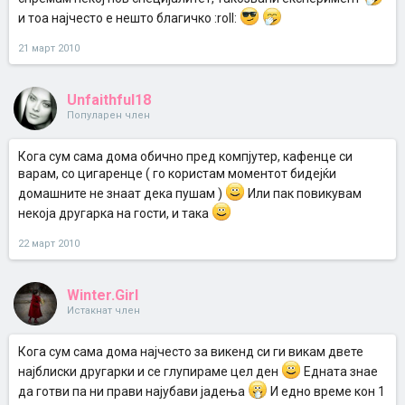
и тоа најчесто е нешто благичко :roll:
21 март 2010
Unfaithful18
Популарен член
Кога сум сама дома обично пред компјутер, кафенце си
варам, со цигаренце ( го користам моментот бидејќи
домашните не знаат дека пушам )
Или пак повикувам
некоја другарка на гости, и така
22 март 2010
Winter.Girl
Истакнат член
Кога сум сама дома најчесто за викенд си ги викам двете
најблиски другарки и се глупираме цел ден
Едната знае
да готви па ни прави најубави јадења
И едно време кон 1