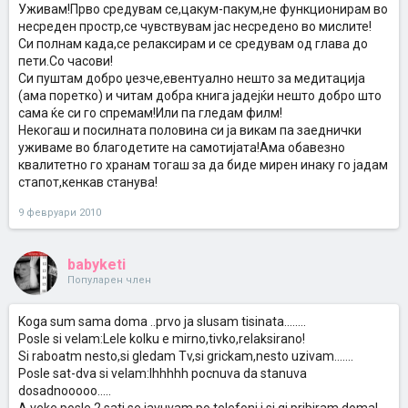
Уживам!Прво средувам се,цакум-пакум,не функционирам во
несреден простр,се чувствувам јас несредено во мислите!
Си полнам када,се релаксирам и се средувам од глава до
пети.Со часови!
Си пуштам добро џезче,евентуално нешто за медитација
(ама поретко) и читам добра книга јадејќи нешто добро што
сама ќе си го спремам!Или па гледам филм!
Некогаш и посилната половина си ја викам па заеднички
уживаме во благодетите на самотијата!Ама обавезно
квалитетно го хранам тогаш за да биде мирен инаку го јадам
стапот,кенкав станува!
9 февруари 2010
babyketi
Популарен член
Koga sum sama doma ..prvo ja slusam tisinata........
Posle si velam:Lele kolku e mirno,tivko,relaksirano!
Si raboatm nesto,si gledam Tv,si grickam,nesto uzivam.......
Posle sat-dva si velam:Ihhhhh pocnuva da stanuva
dosadnooooo.....