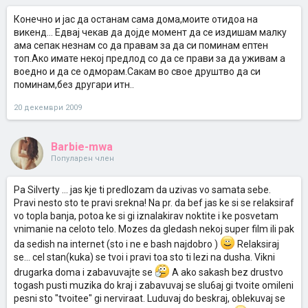
Конечно и јас да останам сама дома,моите отидоа на
викенд... Едвај чекав да дојде момент да се издишам малку
ама сепак незнам со да правам за да си поминам ептен
топ.Ако имате некој предлод со да се прави за да уживам а
воедно и да се одморам.Сакам во свое друштво да си
поминам,без другари итн..
20 декември 2009
Barbie-mwa
Популарен член
Pa Silverty ... jas kje ti predlozam da uzivas vo samata sebe.
Pravi nesto sto te pravi srekna! Na pr. da bef jas ke si se relaksiraf
vo topla banja, potoa ke si gi iznalakirav noktite i ke posvetam
vnimanie na celoto telo. Mozes da gledash nekoj super film ili pak
da sedish na internet (sto i ne e bash najdobro )
Relaksiraj
se... cel stan(kuka) se tvoi i pravi toa sto ti lezi na dusha. Vikni
drugarka doma i zabavuvajte se
A ako sakash bez drustvo
togash pusti muzika do kraj i zabavuvaj se slu6aj gi tvoite omileni
pesni sto "tvoitee" gi nerviraat. Luduvaj do beskraj, oblekuvaj se