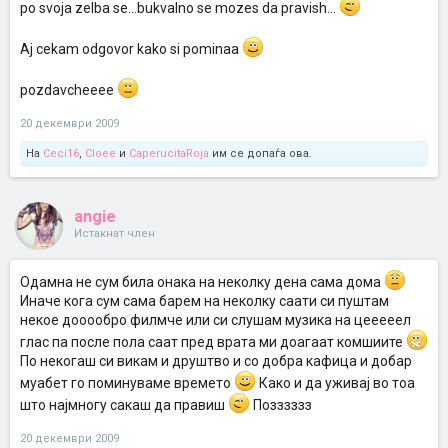
po svoja zelba se...bukvalno se mozes da pravish...
Aj cekam odgovor kako si pominaa
pozdavcheeee
20 декември 2009
На
Ceci16
,
Cloee
и
CaperucitaRoja
им се допаѓа ова.
angie
Истакнат член
Одамна не сум била онака на неколку дена сама дома
Иначе кога сум сама барем на неколку саати си пуштам
некое дооообро филмче или си слушам музика на цееееел
глас па после пола саат пред врата ми доагаат комшиите
По некогаш си викам и друштво и со добра кафица и добар
муабет го поминуваме времето
Како и да уживај во тоа
што најмногу сакаш да правиш
Позззззз
20 декември 2009