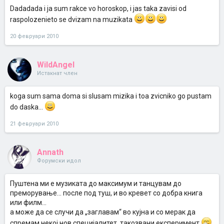
Dadadada i ja sum rakce vo horoskop, i jas taka zavisi od
raspolozenieto se dvizam na muzikata
20 февруари 2010
WildAngel
Истакнат член
koga sum sama doma si slusam mizika i toa zvicniko go pustam
do daska...
21 февруари 2010
Annath
Форумски идол
Пуштена ми е музиката до максимум и танцувам до
преморување... после под туш, и во кревет со добра книга
или филм...
а може да се случи да „заглавам“ во кујна и со мерак да
спремам некој нов специјалитет, такозвани експеримент