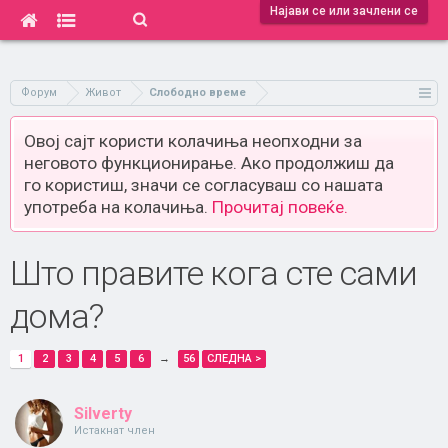
Најави се или зачлени се
Форум
Живот
Слободно време
Овој сајт користи колачиња неопходни за
неговото функционирање. Ако продолжиш да
го користиш, значи се согласуваш со нашата
употреба на колачиња.
Прочитај повеќе.
Што правите кога сте сами
дома?
1
2
3
4
5
6
→
56
СЛЕДНА >
Silverty
Истакнат член