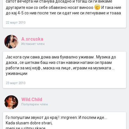
сатот вечерта ни станува досадно и тогаш си ги викаме
другарите кои со себе обавезно носат винооо
И така ние
до кај 4-5 со нив после тие си одат ние си легнуваме и тоааа
22 март 2010
A.srcuska
Истакнат член
Јас кога сум сама дома ама буквално уживам . Музика до
даска , се шеткам баш низ стан наваки натаки си праам
работи за мој кејф , маска на лице , играам на музиката ...
уживанции
23 март 2010
Wild.Child
Популарен член
Го попуштам звукот до крај ! :mrgreen: И послем иде...
Kada slusam dobre stvari,
meni se u ritmu skace,