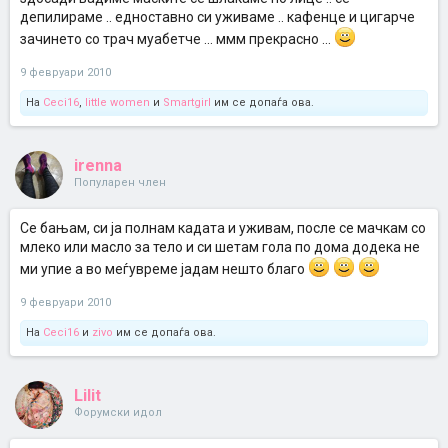
депилираме .. едноставно си уживаме .. кафенце и цигарче
зачинето со трач муабетче ... ммм прекрасно ...
9 февруари 2010
На
Ceci16
,
little women
и
Smartgirl
им се допаѓа ова.
irenna
Популарен член
Се бањам, си ја полнам кадата и уживам, после се мачкам со
млеко или масло за тело и си шетам гола по дома додека не
ми упие а во меѓувреме јадам нешто благо
9 февруари 2010
На
Ceci16
и
zivo
им се допаѓа ова.
Lilit
Форумски идол