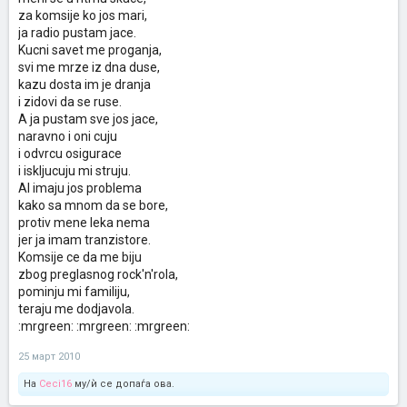
za komsije ko jos mari,
ja radio pustam jace.
Kucni savet me proganja,
svi me mrze iz dna duse,
kazu dosta im je dranja
i zidovi da se ruse.
A ja pustam sve jos jace,
naravno i oni cuju
i odvrcu osigurace
i iskljucuju mi struju.
Al imaju jos problema
kako sa mnom da se bore,
protiv mene leka nema
jer ja imam tranzistore.
Komsije ce da me biju
zbog preglasnog rock'n'rola,
pominju mi familiju,
teraju me dodjavola.
:mrgreen: :mrgreen: :mrgreen:
25 март 2010
На
Ceci16
му/ѝ се допаѓа ова.