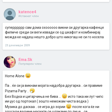
katence4
Истакнат член
суперррррр сам дома охоооооо викни си другарка кафенце
филмче среди си веги извади се од шкафот и комбинирај
можда ке најдеш нешто добро што никогаш не си го носела
23 декември 2009
Ema.Sk
Популарен член
Home Alone
Па .. ќе си ја викнам мојата најдобра другарка .. си правиме
Pizama Party ..
Без Водка и цигарчиња не бива ...
исто така ии лут чипс
ии џус од портокал ( зошто неможам чиста водка )
Музика до даскаа .. се игра до зории
после кога ќе ни
здосади вадиме маските се шлакаме по лице .. се