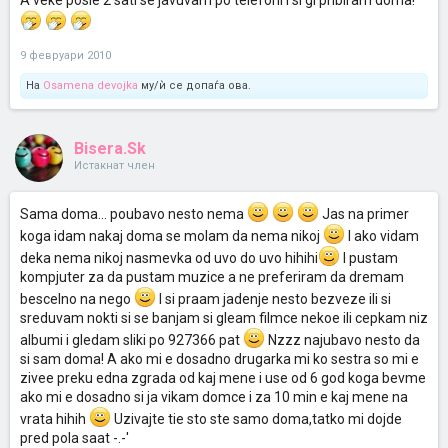
A veke posle 2 sati se javuvam po telefoni i si gi pribiram doma!
9 февруари 2010
На
Osamena devojka
му/ѝ се допаѓа ова.
Bisera.Sk
Истакнат член
Sama doma... poubavo nesto nema
Jas na primer
koga idam nakaj doma se molam da nema nikoj
I ako vidam
deka nema nikoj nasmevka od uvo do uvo hihihi
I pustam
kompjuter za da pustam muzice a ne preferiram da dremam
bescelno na nego
I si praam jadenje nesto bezveze ili si
sreduvam nokti si se banjam si gleam filmce nekoe ili cepkam niz
albumi i gledam sliki po 927366 pat
Nzzz najubavo nesto da
si sam doma! A ako mi e dosadno drugarka mi ko sestra so mi e
zivee preku edna zgrada od kaj mene i use od 6 god koga bevme
ako mi e dosadno si ja vikam domce i za 10 min e kaj mene na
vrata hihih
Uzivajte tie sto ste samo doma,tatko mi dojde
pred pola saat -.-'