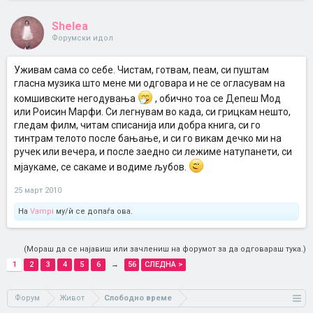
Shelea
Форумски идол
Уживам сама со себе. Чистам, готвам, пеам, си пуштам
гласна музика што мене ми одговара и не се огласувам на
комшивските негодувања
, обично тоа се Депеш Мод
или Роисин Марфи. Си легнувам во када, си грицкам нешто,
гледам филм, читам списанија или добра книга, си го
тинтрам телото после бањање, и си го викам дечко ми на
ручек или вечера, и после заедно си лежиме натупанети, си
мјаукаме, се сакаме и водиме љубов.
25 март 2010
На
Vampi
му/ѝ се допаѓа ова.
(Мораш да се најавиш или зачлениш на форумот за да одговараш тука.)
1
2
3
4
5
6
→
56
СЛЕДНА >
Форум
Живот
Слободно време