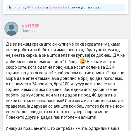
На
okcenzi
,
PParaskeva
и
Unique.chick
им се допаѓа ова.
girl1985
Популарен член
Да ви кажам среќа што си купивме со свекрвата и мајками
некои работи за бебето, и имав нешто од братучетками од
нејзината ќерка, а она што велат не купувај ќе добиеш, ДА ќе
добиеш но поголемо за едно 10 броја
Не знам зошто
скоро сите, кога одат на повојница носат облека за 2,3,4
години, па до тогаш јас ќе заборавам на тие алишта?! ајде не
мора да е ептен таман, ама доволно е број до два поголемо,
а не наместо 74 пример, број 100 и кусур ко за после пар
години, нема логика по мене. Јас едино што добив таман
работи од кумовите, кои ми ги дадоа и пред 40 дена и на
некои слатко се изнаносевме! Исто сега и за крштевка кога и
правевме, ја даруваа со алишта кои баш летово ќе ги износи,
евентуално следното лето, што е супер според мене.
Повеќето други и дадоа пак поголеми алишта!
Инаку за прашањето што се треба? хм, па, одприлика вака