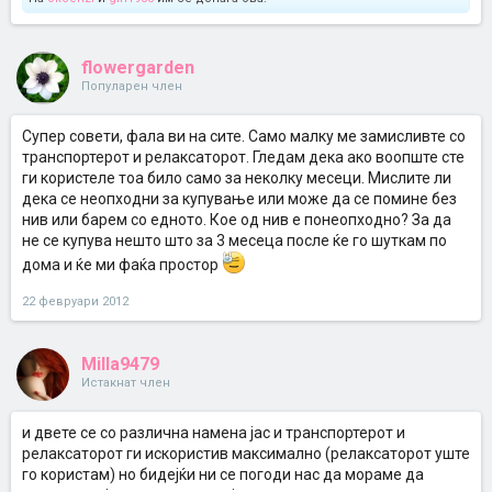
flowergarden
Популарен член
Супер совети, фала ви на сите. Само малку ме замисливте со
транспортерот и релаксаторот. Гледам дека ако воопште сте
ги користеле тоа било само за неколку месеци. Мислите ли
дека се неопходни за купување или може да се помине без
нив или барем со едното. Кое од нив е понеопходно? За да
не се купува нешто што за 3 месеца после ќе го шуткам по
дома и ќе ми фаќа простор
22 февруари 2012
Milla9479
Истакнат член
и двете се со различна намена јас и транспортерот и
релаксаторот ги искористив максимално (релаксаторот уште
го користам) но бидејќи ни се погоди нас да мораме да