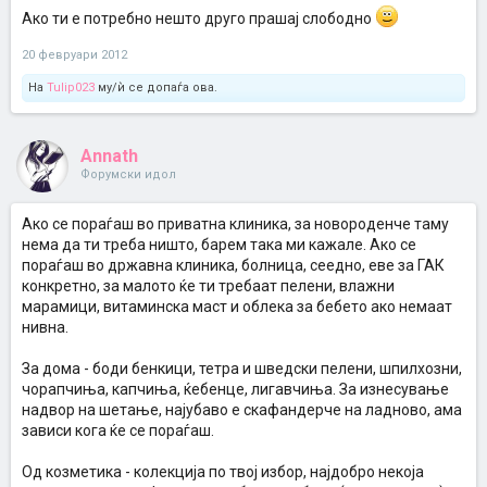
Ако ти е потребно нешто друго прашај слободно
20 февруари 2012
На
Tulip023
му/ѝ се допаѓа ова.
Annath
Форумски идол
Ако се пораѓаш во приватна клиника, за новороденче таму
нема да ти треба ништо, барем така ми кажале. Ако се
пораѓаш во државна клиника, болница, сеедно, еве за ГАК
конкретно, за малото ќе ти требаат пелени, влажни
марамици, витаминска маст и облека за бебето ако немаат
нивна.
За дома - боди бенкици, тетра и шведски пелени, шпилхозни,
чорапчиња, капчиња, ќебенце, лигавчиња. За изнесување
надвор на шетање, најубаво е скафандерче на ладново, ама
зависи кога ќе се пораѓаш.
Од козметика - колекција по твој избор, најдобро некоја