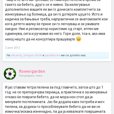
газето за бебето, друго се е нивно. За излегување
дополнително вашите ќе ви го донесато комплетчето за
изнесување од болница, да си го дотерате цуцето. Исто и
кадичка за бањање треба, најпрактични се анатомските кои
кога детето малку ќе пркне си го легнуваш и си уживате
заедно. Ние и релаксатор користиме од старт, ептен ме
одменува, сега и ручкаме во него. Горе доле, тоа е, ако има
некој нешто да не консултира прашувајте
2 јуни 2012
На
okcenzi
,
Unique.chick
и
gerdanche
им се допаѓа ова.
flowergarden
Популарен член
И јас ставам тетра пелена за под главчето, затоа што до 1
год. не се препорачува перница, а практична е за менување
откако ќе поврати бебето, да не мора нон стоп да ја
менувате постелнината. Јас би додала како потреба и моч
пелена, за додека го пресоблекувате бебето да не ви се
измочка/искака изненадно, па да ја извалкате површината.