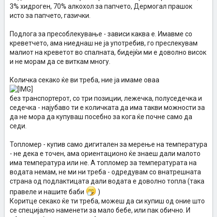
3% хидроген, 70% алкохол за папчето, Дермогал прашок
исто за папчето, газички.
Подлога за пресоблекување - зависи каква е. Имавме со
креветчето, ама ниеднаш не ја употребив, го преслекувам
малиот на креветот во спалната, бидејќи ми е доволно висок
и не морам да се виткам многу.
Количка секако ќе ви треба, ние ја имаме оваа
без транспортерот, со три позиции, лежечка, полуседечка и
седечка - најубаво ти е количката да има такви можности за
да не мора да купуваш посебно за кога ќе почне само да
седи.
Топломер - купив само дигитален за мерење на температура
- не дека е точен, ама ориентационо ќе знаеш дали малото
има температура или не. А топломер за температурата на
водата немам, не ми ни треба - одредувам со внатрешната
страна од подлактицата дали водата е доволно топла (така
правеле и нашите баби
)
Коритце секако ќе ти треба, можеш да си купиш од оние што
се специјално наменети за мало бебе, или пак обично. И