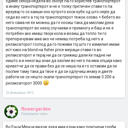
одиме секоја недела во скопје па го користев транспортерот
а инаку транспортерот и не е толку прктичен стави го па
врзувај го со каиши оно кутрото коси кубе од што нејќе да
седи во него а тој па транспортерот тежок олово + бебето во
него сама не ќе можеш да го носиш така да мислам дека
транспортерот во некој случаеви е премногу и баш и не е
потребен ако имаш твоја кола и возиш да топло ти го
препорачувам ама ако не немаш потреба од него а
релаксаторот господ да го поживи тој што го измилил имам
ист како на blond на fisher price мераци стави го во
релаксаторот и терај ни да се грижиш дали ќе падне ни
ништо а и некогаш знае да заспие во него па има опција како
креветче да се прави без да се ниша па и го оставам да си
поспие таму така да твое е да си одлучиш инаку и двете
работи не се нешто скапи транспортерот го земав 3 200 а
релаксаторот 3000
22 февруари 2012
flowergarden
Популарен член
Во Енци Менци видов дека има едни како платнени торби