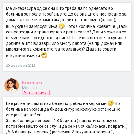
Ме интересира од се она што треба да го однесето во
болница за после пораѓањето, до се она што е неопходно за
дома од пелени, козметика, коритце, топломер (каков),
вшмукувач за мрсулчиња
Потоа количка, креветче. Дали
се неопходни и транспортер и релаксатор? Дали може да се
помине само со едното од нив? Што е она што сте го купиле/
добиле а што ви завршило многу работа (на пр. држач или
мрежичка за коритцето, за повивање)? Давајте совети
искусни мамички
20 февруари 2012
koritsaki
Moderator
Член на тимот
Еве јас ке пишам што и беше потребно на керка ми
Во
болница неможеш да бидеш сигурна колку ке останеш но
еве јас 3 дена бев.
За во болница понесов 7-8 бодиња ( навистина толку се
потребни зашто ке се случи да се измочка/искака , поврати..)
, 5-6 бенкици , пелени ( јас земав 2 пакувања пелени ) ,