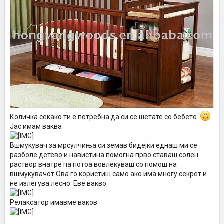
Количка секако ти е потребна да си се шетате со бебето.
Јас имам ваква
Вшмукувач за мрсулчиња си земав бидејки еднаш ми се
разболе детево и навистина помогна прво ставаш солен
раствор внатре па потоа вовлекуваш со помош на
вшмукувачот.Ова го користиш само ако има многу секрет и
не излегува лесно. Еве вакво
Релаксатор имавме ваков