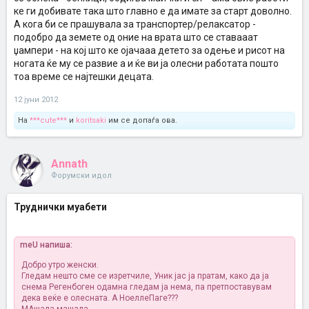
ке ги добивате така што главно е да имате за старт доволно.
А кога би се прашувала за транспортер/релаксатор -
подобро да земете од оние на врата што се ставааат
џампери - на кој што ке ојачааа детето за одење и рисот на
ногата ќе му се развие а и ќе ви ја олесни работата пошто
тоа време се најтешки децата.
12 јуни 2012
На
***cute***
и
koritsaki
им се допаѓа ова.
Annath
Форумски идол
Труднички муабети
meU напиша:
Добро утро женски.
Гледам нешто сме се изретчиле, Уник јас ја пратам, како да ја
снема
Регенбоген одамна гледам ја нема, па претпоставувам
дека веќе е олесната. А НоеллеПаге???