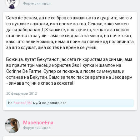
Форумски идол
Само ќе речам, да не се брза со шишињата и цуцлите, исто и
со цуцлите лажалки, има време за тоа. Секако, како можев
да ги заборавам Д3 капките, ноктарчето, четката за коса и
стапчињата за уши... ама се си доаѓа на место, на почетокот,
како што вели Божица, немаш поим за повеќе од половината
за што служат, ама со тек на време се учиш.
Божица, лутат Бекутанот, јас сега ги користам за син ми, ама
во првите три месеци користев 2во1 купка и шампон на
Corinne De Farme. Супер се покажа, а после си менував, и
останав на Бекутан. Само за тело пак се вратив на Јекодерм
- зимава тој ни е спас за кожата!
20 февруари 2012
На
Bozica1980
му/ѝ се допаѓа ова.
MacenceEna
Форумски идол