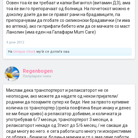
Освен тоа ќе ви требаат и капки Вигантол (витамин Д3), ама
тоа ќе ви го препорачаат од болница. На почетокот можно е
доколку доите да ви се прават рани на брадавиците, па
препорачувам да пrобате со силиконски брадавички (ги има
во аптека), ако ги прифати бебето или да се мачкате со маст
Ланолин (има еден на Галафарм Mum Care)
4 јуни 2012
На
Unique.chick
му/ѝ се допаѓа ова.
Regenbogen
Популарен член
Мислам дека транспортерот и релаксаторот не се
неопходни, ако можете да најдете од некои пријатели/
роднини да позајмите супер ке биде. Ние за првото купивме
количка со транспортер (среќа поефтина беше инаку и денес
ке ми беше криво) а релаксатор добивме, и количката ја
употребував 6/7 месеци, транспортерот 3 месеци, а
релаксаторот некаде од 3тиот до 5/6 месец / не сакаше да
седи многу во него. е сега работи што многу ги искористивме
се облека - бенкици, бодиња маички и сл = ама овие работи