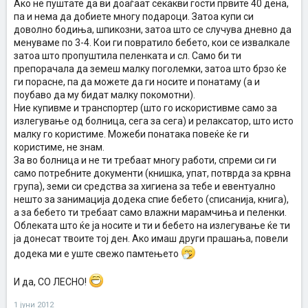
Ако не пуштате да ви доаѓаат секакви гости првите 40 дена,
па и нема да добиете многу подароци. Затоа купи си
доволно бодиња, шпикозни, затоа што се случува дневно да
менуваме по 3-4. Кои ги повратило бебето, кои се извалкале
затоа што пропуштила пеленката и сл. Само би ти
препорачала да земеш малку поголемки, затоа што брзо ќе
ги порасне, па да можете да ги носите и понатаму (а и
поубаво да му бидат малку покомотни).
Ние купивме и транспортер (што го искористивме само за
излегување од болница, сега за сега) и релаксатор, што исто
малку го користиме. Можеби понатака повеќе ќе ги
користиме, не знам.
За во болница и не ти требаат многу работи, спреми си ги
само потребните документи (книшка, упат, потврда за крвна
група), земи си средства за хигиена за тебе и евентуално
нешто за занимација додека спие бебето (списанија, книга),
а за бебето ти требаат само влажни марамчиња и пеленки.
Облеката што ќе ја носите и ти и бебето на излегување ќе ти
ја донесат твоите тој ден. Ако имаш други прашања, повели
додека ми е уште свежо памтењето
И да, СО ЛЕСНО!
1 јуни 2012