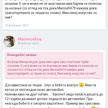
носилки. Е сега може не се анатомски ама барем се полесни
за носење (со оглед на тоа дека Милла9479 кажува дека
транспортерите се тешки ко олово). Има некој искуство со
нив?
23 февруари 2012
MacenceEna
Форумски идол
flowergarden напиша:
Во Енци Менци видов дека има едни како платнени торби
носилки. Е сега може не се анатомски ама барем се полесни за
носење (со оглед на тоа дека Милла9479 кажува дека
транспортерите се тешки ко олово). Има некој искуство со нив?
Да навистина се тешки . плус и бебето внатре
Ама па
затоа се неопходни за во автомобил .
Незнам како на друг наЧин..... Законот овде налага децата до
12 години да имаат детско седиште во автомобил. При
незгода бебето е сигурно заштитено . Пример ако сум сама