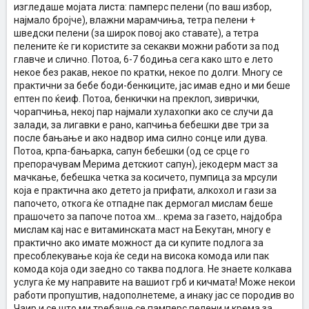
изгледаше мојата листа: памперс пелени (по ваш избор,
најмало бројче), влажни марамчиња, тетра пелени +
шведски пелени (за широк повој ако ставате), а тетра
пелените ќе ги користите за секакви можни работи за под
главче и слично. Потоа, 6-7 бодиња сега како што е лето
некое без ракав, некое по кратки, некое по долги. Многу се
практични за бебе боди-бенкиците, јас имав едно и ми беше
ептен по ќеиф. Потоа, бенкички на преклоп, зиврички,
чорапчиња, некој пар најмали хулахопки ако се случи да
залади, за лигавки е рано, капчиња бебешки две три за
после бањање и ако надвор има силно сонце или дува.
Потоа, крпа-бањарка, сапун бебешки (од се срце го
препорачувам Мерима детскиот сапун), јекодерм маст за
мачкање, бебешка четка за косичето, пумпица за мрсули
која е практична ако детето ја прифати, алкохол и гази за
папочето, откога ќе отпадне пак дермогал мислам беше
прашочето за папоче потоа хм... крема за газето, најдобра
мислам кај нас е витаминската маст на Бекутан, многу е
практично ако имате можност да си купите подлога за
пресоблекување која ќе седи на висока комода или пак
комода која оди заедно со таква подлога. Не знаете колкава
услуга ќе му направите на вашиот грб и кичмата! Може некои
работи пропуштив, надополнетеме, а инаку јас се породив во
Чаир и се што ми требаше се памперс пелени и крема за