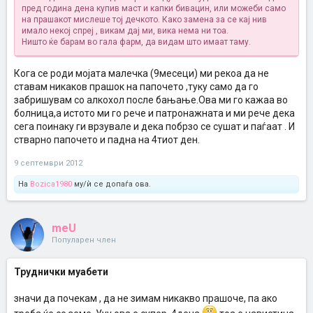
пред година дена купив маст и капки бивацин, или можеби само
на прашакот мислеше тој дечкото. Како замена за се кај нив
имало некој спреј , викам дај ми, вика нема ни тоа.
Ништо ќе барам во гала фарм, да видам што имаат таму.
Кога се роди мојата малечка (9месеци) ми рекоа да не
ставам никаков прашок на папочето ,туку само да го
забришувам со алкохол после бањање.Ова ми го кажаа во
болница,а истото ми го рече и патронажната и ми рече дека
сега поинаку ги врзувале и дека побрзо се сушат и паѓаат . И
стварно папочето и падна на 4тиот ден.
9 септември 2012
На
Bozica1980
му/ѝ се допаѓа ова.
meU
Популарен член
Труднички муабети
значи да почекам , да не зимам никакво прашоче, па ако