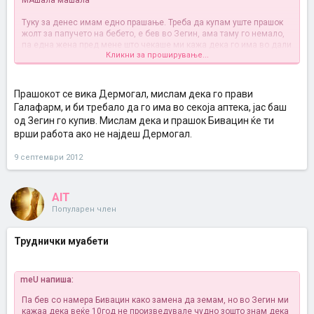
МАшала машала
Туку за денес имам едно прашање. Треба да купам уште прашок
жолт за папучето на бебето, е бев во Зегин, ама таму го немало,
па една жена пред мене што чекаше ми кажа дека го има во дали
Кликни за проширување...
Галеника или Гала фарм, зошто бил нивен производ.
Е која од овие две аптеки постои??? Или и двете постојат???
Каде
се наоѓа да не знаете?? Ќе гуглам јас додека да се најде некој да
ми хелпне
Прашокот се вика Дермогал, мислам дека го прави
Галафарм, и би требало да го има во секоја аптека, јас баш
од Зегин го купив. Мислам дека и прашок Бивацин ќе ти
врши работа ако не најдеш Дермогал.
9 септември 2012
AIT
Популарен член
Труднички муабети
meU напиша:
Па бев со намера Бивацин како замена да земам, но во Зегин ми
кажаа дека веќе 10год не произведувале
чудно зошто знам дека