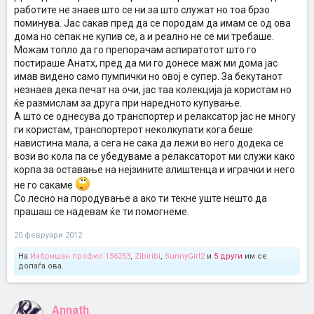
работите не знаев што се ни за што служат но тоа брзо
поминува. Јас сакав пред да се породам да имам се од ова
дома но сепак не купив се, а и реално не се ми требаше.
Можам топло да го препорачам аспиратотот што го
постираше Анатх, пред да ми го донесе маж ми дома јас
имав видено само пумпички но овој е супер. За бекутанот
незнаев дека печат на очи, јас таа колекција ја користам но
ќе размислам за друга при наредното купување.
А што се однесува до транспортер и релаксатор јас не многу
ги користам, транспортерот неколкупати кога беше
навистина мала, а сега не сака да лежи во него додека се
вози во кола па се убедуваме а релаксаторот ми служи како
корпа за оставање на нејзините алиштенца и играчки и него
не го сакаме
Со лесно на породување а ако ти текне уште нешто да
прашаш се надевам ќе ти помогнеме.
20 февруари 2012
На
Избришан профил 156253
,
Zibiribi
,
SunnyGirl2
и
5 други
им се
допаѓа ова.
Annath