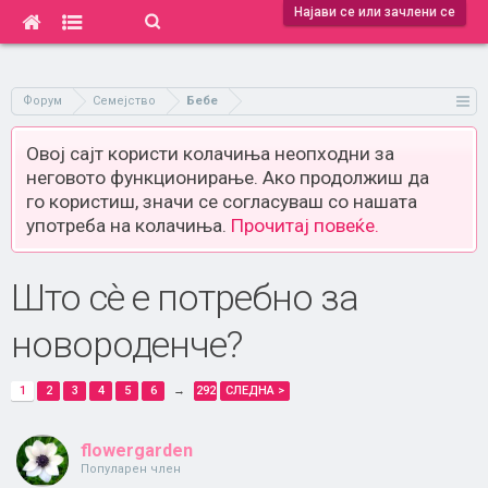
Најави се или зачлени се
Форум
Семејство
Бебе
Овој сајт користи колачиња неопходни за
неговото функционирање. Ако продолжиш да
го користиш, значи се согласуваш со нашата
употреба на колачиња.
Прочитај повеќе.
Што сè е потребно за
новороденче?
1
2
3
4
5
6
→
292
СЛЕДНА >
flowergarden
Популарен член