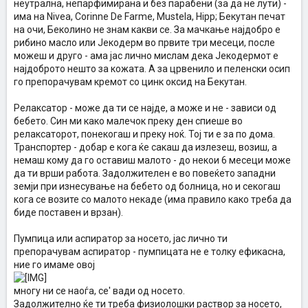
неутрална, непарфимирана и без парабени (за да не лути) -
има на Nivea, Corinne De Farme, Mustela, Hipp; Бекутан печат
на очи, Беколино не знам какви се. За мачкање најдобро е
рибино масло или Јекодерм во првите три месеци, после
можеш и друго - ама јас лично мислам дека Јекодермот е
најдоброто нешто за кожата. А за црвенило и пеленски осип
го препорачувам кремот со цинк оксид на Бекутан.
Релаксатор - може да ти се најде, а може и не - зависи од
бебето. Син ми како малечок преку ден спиеше во
релаксаторот, понекогаш и преку ноќ. Тој ти е за по дома.
Транспортер - добар е кога ќе сакаш да излезеш, возиш, а
немаш кому да го оставиш малото - до некои 6 месеци може
да ти врши работа. Задолжителен е во повеќето западни
земји при изнесување на бебето од болница, но и секогаш
кога се возите со малото некаде (има правило како треба да
биде поставен и врзан).
Пумпица или аспиратор за носето, јас лично ти
препорачувам аспиратор - пумпицата не е толку ефикасна,
ние го имаме овој
многу ни се наоѓа, се' вади од носето.
Задолжително ќе ти треба физиолошки раствор за носето,