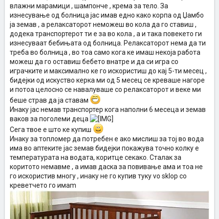
влажни марамици , шампонче , крема за тело. За
изнесување од болница јас имав едно како корпа од Џамбо
ја земав , а релаксаторот неможеш во кола да го ставиш ,
додека транспортерот ти е за во кола , а и така повекето ги
изнесуваат бебињата од болница. Релаксаторот нема да ти
треба во болница , во тоа само кога ке имаш некоја работа
можеш да го оставиш бебето внатре и да си игра со
играчките и максимално ке го искористиш до кај 5-ти месец ,
бидејки од искуство керка ми од 5 месец се креваше нагоре
и потоа целосно се навалуваше со релаксаторот и веке ми
беше страв да ја ставам
Инаку јас немав транспортер кога наполни 6 месеца и земав
ваков за поголеми деца
Сега твое е што ке купиш
Инаку за топломер да потребен е ако мислиш за тој во вода
има во аптеките јас земав бидејки покажува точно колку е
температурата на водата, коритце секако. Сталак за
коритото немавме , а имав даска за повивање ама и тоа не
го искористив многу , инаку не го купив туку vo sklop со
креветчето го имаm