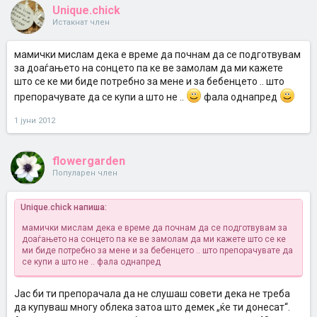
Unique.chick
Истакнат член
мамички мислам дека е време да почнам да се подготвувам
за доаѓањето на сонцето па ке ве замолам да ми кажете
што се ке ми биде потребно за мене и за бебенцето .. што
препорачувате да се купи а што не ..
фала однапред
1 јуни 2012
flowergarden
Популарен член
Unique.chick напиша:
мамички мислам дека е време да почнам да се подготвувам за
доаѓањето на сонцето па ке ве замолам да ми кажете што се ке
ми биде потребно за мене и за бебенцето .. што препорачувате да
се купи а што не ..
фала однапред
Јас би ти препорачала да не слушаш совети дека не треба
да купуваш многу облека затоа што демек „ќе ти донесат“.