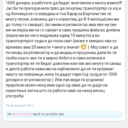
1000 денари, а работите да бидат анатомски е многу важно!!!
Јас би ти препорачала прво да си купиш транспортер со кој и
од болница ке го извадиш и тоа барај на Бертони тие се
многу лесни ,а можеш да го користиш до 8-9 месеци(син ми
до толку го сакаше).Јас имам и релаксатор ама еве ни син
ми ни ќерка ми не го сакаат и само прашина фаќа во дневна
(ќерка ми во него издржува едвај 10 минути),а во
транспортерот седи и до пола саат (може е смешно ова со
времево ама 20 минути + многу значат
). Мој совет е да
почекаш за релаксатор и да видиш и процениш дали ќе ти
треба зошто ако ти е мирно бебето и само количка и
транспортер ќе ти бидат доволни или пак ако многу ги сакаш
и двете работи кажи им на најблиските да не ти купуваат
ништо за повојници ,нека ти дадат пари (од тројца по 1000
денари и оп релаксатор ). Или пак види по роднини/
пријатели може некој има едно од овие да ти даде на
користење затоа што се работи само за некој месец
употреба
24 февруари 2012
На
MacenceEna
му/ѝ се допаѓа ова.