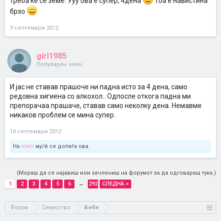
треба ќе се земе. Ууу ова е супер, 4дена
тоа е навистина
брзо
9 септември 2012
girl1985
Популарен член
И јас не ставав прашоче ни падна исто за 4 дена, само
редовна хигиена со алкохол.. Одпосле откога падна ми
препорачаа прашаче, ставав само неколку дена. Немавме
никаков проблем се мина супер.
10 септември 2012
На
meU
му/ѝ се допаѓа ова.
(Мораш да се најавиш или зачлениш на форумот за да одговараш тука.)
1
2
3
4
5
6
→
292
СЛЕДНА >
Форум
Семејство
Бебе