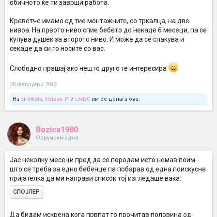
обичното ќе ти заврши работа.
Креветче имаме од тие монтажните, со тркалца, на две
нивоа. На првото ниво спие бебето до некаде 6 месеци, па се
купува душек за второто ниво. И може да се спакува и
секаде да си го носите со вас.
Слободно прашај ако нешто друго те интересира
20 февруари 2012
На
strelkata
,
Natasa. P
и
LadyC
им се допаѓа ова.
Bozica1980
Форумски идол
Јас неколку месеци пред да се породам исто немав поим
што се треба за едно бебенце па побарав од една поискусна
пријателка да ми направи список тој изгледаше вака:
СПОЈЛЕР
Да бидам искрена кога првпат го прочитав половина од