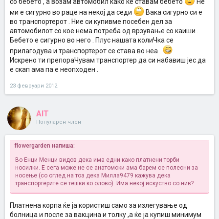
со бебето , а возам автомобил како ке ставам бебето
Не
ми е сигурно во раце на некој да седи
Вака сигурно си е
во транспортерот . Ние си купивме посебен дел за
автомобилот со кое нема потреба од врзување со каиши .
Бебето е сигурно во него . Плус нашата колиЧка се
прилагодува и транспортерот се става во неа .
Искрено ти препораЧувам транспортер да си набавиш јес да
е скап ама па е неопходен .
23 февруари 2012
AIT
Популарен член
flowergarden напиша:
Во Енци Менци видов дека има едни како платнени торби
носилки. Е сега може не се анатомски ама барем се полесни за
носење (со оглед на тоа дека Милла9479 кажува дека
транспортерите се тешки ко олово). Има некој искуство со нив?
Платнена корпа ќе ја користиш само за излегување од
болница и после за вакцина и толку ,а ќе ја купиш минимум