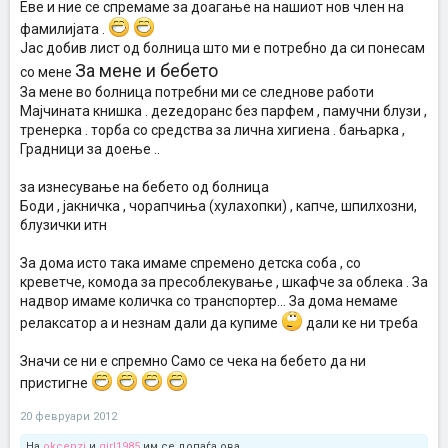
Еве и ние се спремаме за доагање на нашиот нов член на
фамилијата .
Јас добив лист од болница што ми е потребно да си понесам
За мене и бебето
со мене
За мене во болница потребни ми се следнове работи
Мајчината книшка . деzедоранс без парфем , памучни блузи ,
тренерка . торба со средства за лична хигиена . бањарка ,
Градници за доење ..
за изнесување на бебето од болница
Боди , јакничка , чорапчиња (хулахопки) , капче, шпилхозни,
блузички итн
За дома исто така имаме спремено детска соба , со
креветче, комода за пресоблекување , шкафче за облека . За
надвор имаме количка со транспортер... За дома немаме
релаксатор а и незнам дали да купиме
дали ке ни треба
Значи се ни е спремно Само се чека на бебето да ни
пристигне
20 февруари 2012
На
okcenzi
и
girl1985
им се допаѓа ова.