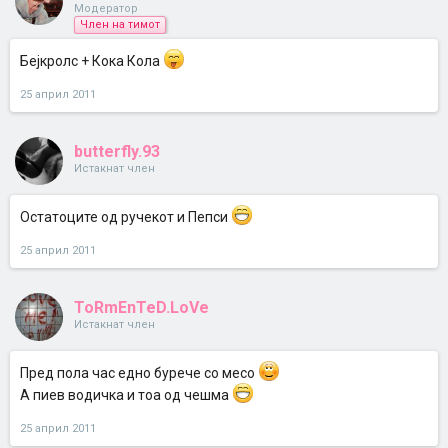
Модератор
Член на тимот
Бејкролс + Кока Кола
25 април 2011
butterfly.93
Истакнат член
Остатоците од ручекот и Пепси
25 април 2011
ToRmEnTeD.LoVe
Истакнат член
Пред пола час едно бурече со месо
А пиев водичка и тоа од чешма
25 април 2011