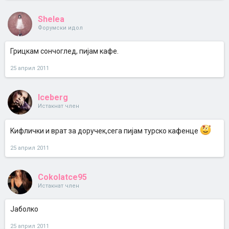
Shelea
Форумски идол
Грицкам сончоглед, пијам кафе.
25 април 2011
Iceberg
Истакнат член
Kифлички и врат за доручек,сега пијам турско кафенце
25 април 2011
Cokolatce95
Истакнат член
Јаболко
25 април 2011