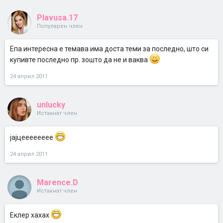
Plavusa.17
Популарен член
Епа интересна е темава има доста теми за последно, што си
купивте последно пр. зошто да не и ваква
24 април 2011
unlucky
Истакнат член
јајцееееееее
24 април 2011
Marence.D
Истакнат член
Еклер хахах