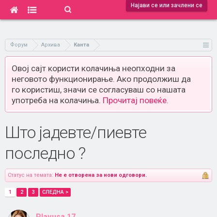
Најави се или зачлени се
Форум
Архива
Канта
Овој сајт користи колачиња неопходни за
неговото функционирање. Ако продолжиш да
го користиш, значи се согласуваш со нашата
употреба на колачиња.
Прочитај повеќе.
Што јадевте/пиевте
последно ?
Статус на темата:
Не е отворена за нови одговори.
1
2
3
СЛЕДНА >
Plavusa.17