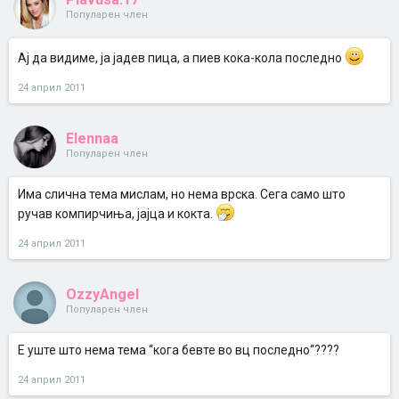
Популарен член
Ај да видиме, ја јадев пица, а пиев кока-кола последно
24 април 2011
Elennaa
Популарен член
Има слична тема мислам, но нема врска. Сега само што
ручав компирчиња, јајца и кокта.
24 април 2011
OzzyAngel
Популарен член
Е уште што нема тема “кога бевте во вц последно“????
24 април 2011