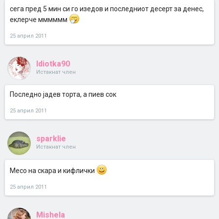
сега пред 5 мин си го изедов и последниот десерт за денес,
еклерче мммммм
25 април 2011
Idiotka90
Истакнат член
Последно јадев торта, а пиев сок
25 април 2011
sparklie
Истакнат член
Месо на скара и кифлички
25 април 2011
Mishela