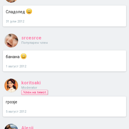
Сладолед
31 јули 2012
srcesrce
Популарен член
банана
1 август 2012
koritsaki
Moderator
Член на тимот
грозје
5 август 2012
Alesii