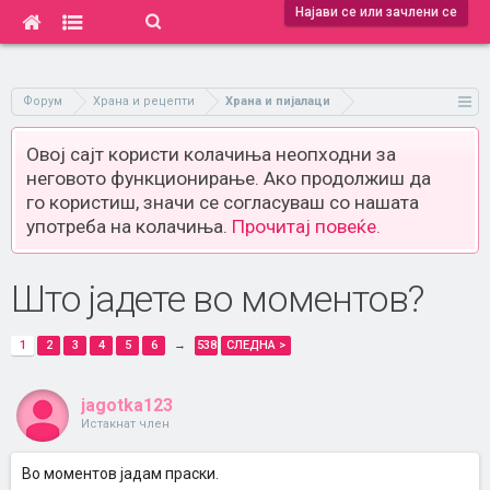
Најави се или зачлени се
Форум
Храна и рецепти
Храна и пијалаци
Овој сајт користи колачиња неопходни за
неговото функционирање. Ако продолжиш да
го користиш, значи се согласуваш со нашата
употреба на колачиња.
Прочитај повеќе.
Што јадете во моментов?
1
2
3
4
5
6
→
538
СЛЕДНА >
jagotka123
Истакнат член
Во моментов јадам праски.