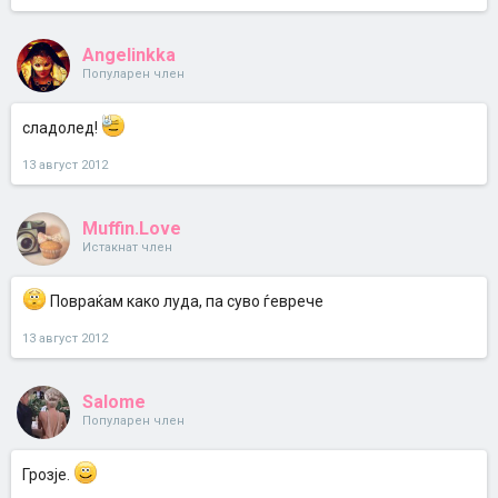
Angelinkka
Популарен член
сладолед!
13 август 2012
Muffin.Love
Истакнат член
Повраќам како луда, па суво ѓеврече
13 август 2012
Salome
Популарен член
Грозје.