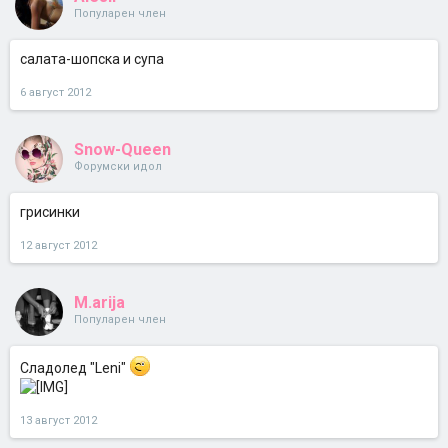
Популарен член
салата-шопска и супа
6 август 2012
Snow-Queen
Форумски идол
грисинки
12 август 2012
M.arija
Популарен член
Сладолед "Leni"
13 август 2012