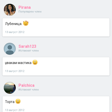
Pirana
Популарен член
Лубеница.
13 август 2012
Sarah123
Истакнат член
џвакам мастика
13 август 2012
Palchica
Истакнат член
Торта
13 август 2012