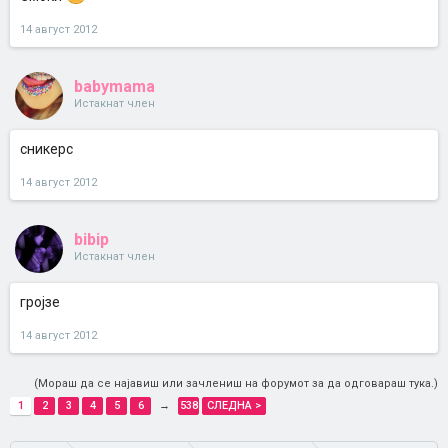
14 август 2012
babymama
Истакнат член
сникерс
14 август 2012
bibip
Истакнат член
гројзе
14 август 2012
(Мораш да се најавиш или зачлениш на форумот за да одговараш тука.)
1
2
3
4
5
6
→
538
СЛЕДНА >