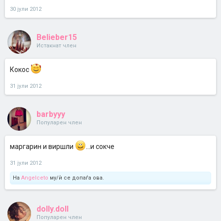
30 јули 2012
Belieber15
Истакнат член
Кокос
31 јули 2012
barbyyy
Популарен член
маргарин и виршли
...и сокче
31 јули 2012
На
Angelceto
му/ѝ се допаѓа ова.
dolly.doll
Популарен член