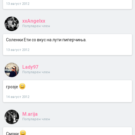
13 август 2012
xxAngelxx
Популарен член
Соленки Ети со вкус на лути пиперчиња.
13 август 2012
Lady97
Популарен член
грозје
14 август 2012
M.arija
Популарен член
Смоки