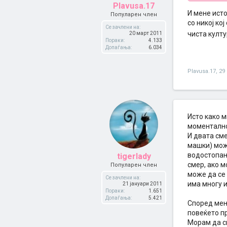
Plavusa.17
И мене исто
Популарен член
со никој ко
Се зачлени на:
чиста култ
20 март 2011
Пораки:
4.133
Допаѓања:
6.034
Plavusa.17
,
29
Исто како м
моментално
И двата сме
машки) мож
водостопанс
tigerlady
смер, ако м
Популарен член
може да се 
Се зачлени на:
има многу и
21 јануари 2011
Пораки:
1.651
Допаѓања:
5.421
Според мене
повеќето пр
Морам да сп