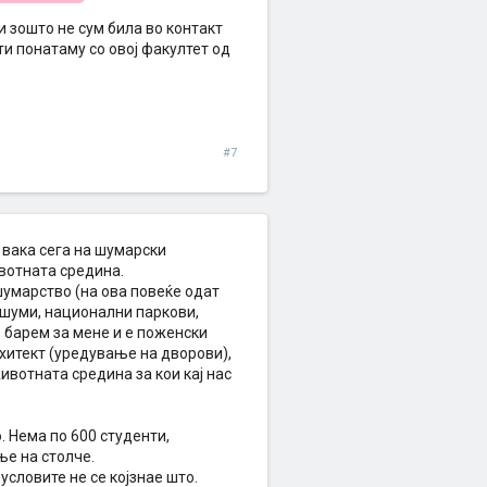
и зошто не сум била во контакт
ти понатаму со овој факултет од
#7
и вака сега на шумарски
вотната средина.
шумарство (на ова повеќе одат
 шуми, национални паркови,
, барем за мене и е поженски
рхитект (уредување на дворови),
ивотната средина за кои кај нас
. Нема по 600 студенти,
ње на столче.
словите не се којзнае што.