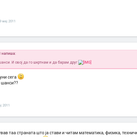
9 мај 2011
3 напиша:
шанси. И овој да го шкртнам и да барам друг
буни сега
 шанси??
ј 2011
вав таа страната што ја стави и читам математика, физика, техни