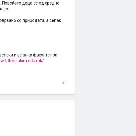
. Повеќето деца се од средно
како.
оврзано со природата, а сепак
делски и се вика факултет за
ww.fdtme.ukim.edu.mk/
#8