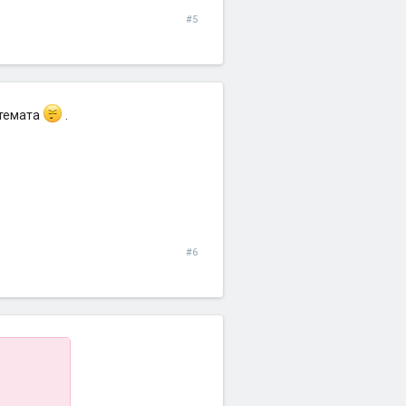
#5
 темата
.
#6