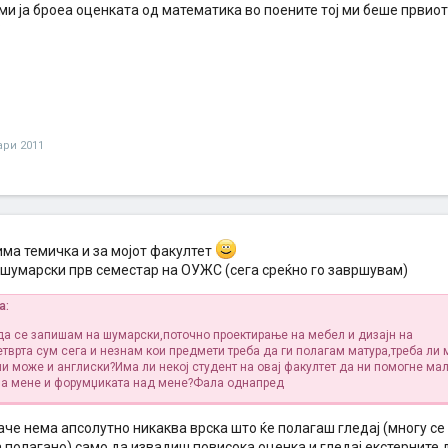
и ја броеа оценката од математика во поените тој ми беше првиот
?
ари 2011
има темичка и за мојот факултет
а шумарски прв семестар на ОУЖС (сега среќно го завршувам)
а:
да се запишам на шумарски,поточно проектирање на мебел и дизајн на
етврта сум сега и незнам кои предмети треба да ги полагам матура,треба ли
ли може и англиски?Има ли некој студент на овај факултет да ни помогне ма
а мене и форумџиката над мене?Фала однапред
аче нема апсолутно никаква врска што ќе полагаш гледај (многу с
 полагано) само да извадиш повисока оценка и гледај екстерните д