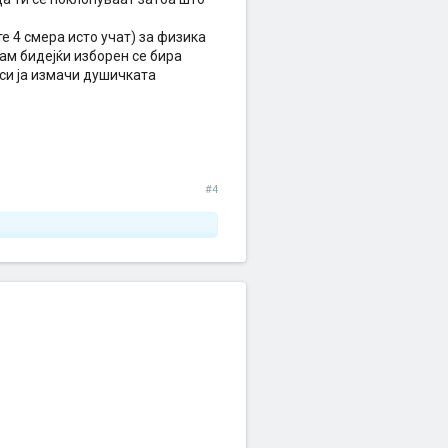
е 4 смера исто учат) за физика
ам бидејќи изборен се бира
 си ја измачи душичката
#4