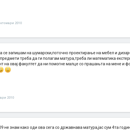
октомври 2010
да се запишам на шумарски,поточно проектирање на мебел и дизајн 
 предмети треба да ги полагам матура,треба ли математика екстер
ент на овај факултет да ни помогне малце со прашањта на мене и 
ври 2010
9 не знам како оди ова сега со државнава матура,јас сум 4та годин