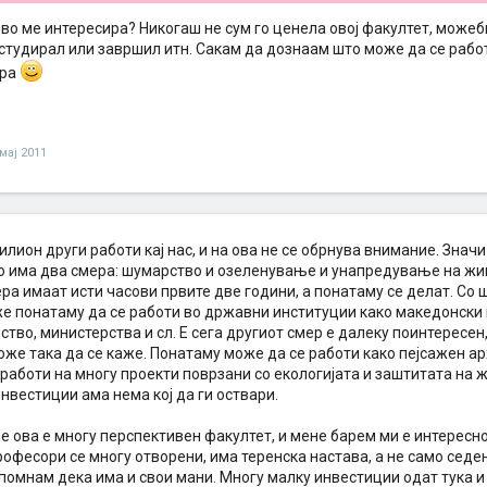
во ме интересира? Никогаш не сум го ценела овој факултет, можеб
ј студирал или завршил итн. Сакам да дознаам што може да се рабо
ура
 мај 2011
илион други работи кај нас, и на ова не се обрнува внимание. Знач
 има два смера: шумарство и озеленување и унапредување на жи
ра имаат исти часови првите две години, а понатаму се делат. Со 
е понатаму да се работи во државни институции како македонски
тво, министерства и сл. Е сега другиот смер е далеку поинтересен
оже така да се каже. Понатаму може да се работи како пејсажен а
работи на многу проекти поврзани со екологијата и заштитата на ж
нвестиции ама нема кој да ги оствари.
 ова е многу перспективен факултет, и мене барем ми е интересно
офесори се многу отворени, има теренска настава, а не само седе
омнам дека има и свои мани. Многу малку инвестиции одат тука и у