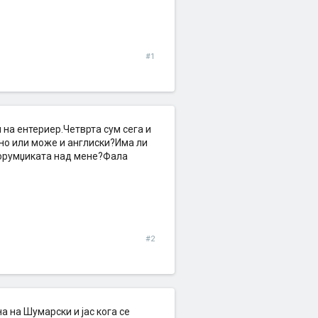
#1
на ентериер.Четврта сум сега и
но или може и англиски?Има ли
форумџиката над мене?Фала
#2
а на Шумарски и јас кога се