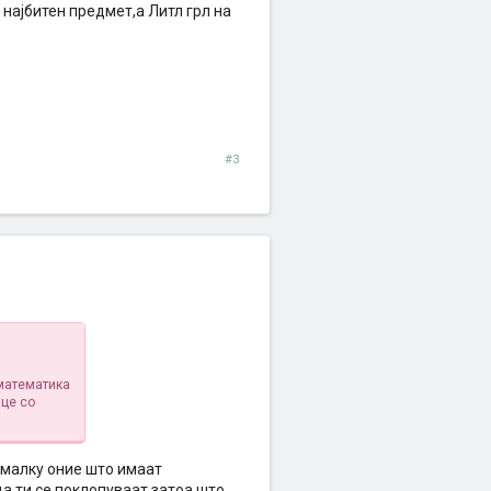
 најбитен предмет,а Литл грл на
#3
 математика
лце со
е малку оние што имаат
а ти се поклопуваат затоа што