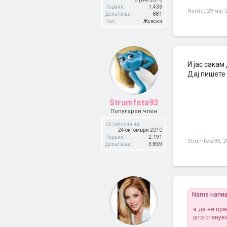
Пораки:
1.433
Name
,
29 мај 
Допаѓања:
881
Пол:
Женски
И јас сакам
Дај пишете
Strumfeta93
Популарен член
Се зачлени на:
24 октомври 2010
Пораки:
2.191
Strumfeta93
,
2
Допаѓања:
3.859
Name напи
а да ве пр
што станув