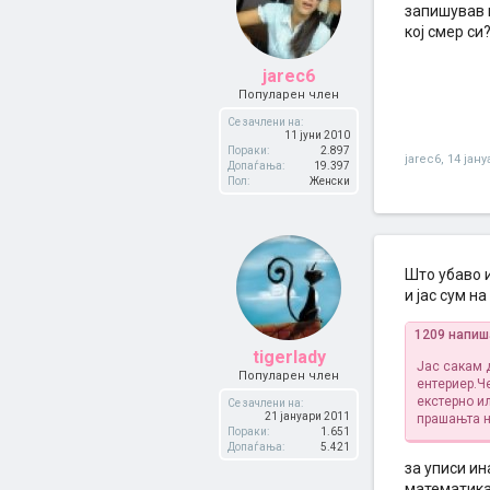
запишував м
кој смер си
jarec6
Популарен член
Се зачлени на:
11 јуни 2010
Пораки:
2.897
jarec6
,
14 јану
Допаѓања:
19.397
Пол:
Женски
Што убаво 
и јас сум н
1209 напиш
tigerlady
Јас сакам 
Популарен член
ентериер.Ч
екстерно и
Се зачлени на:
21 јануари 2011
прашањта н
Пораки:
1.651
Допаѓања:
5.421
за уписи ин
математика