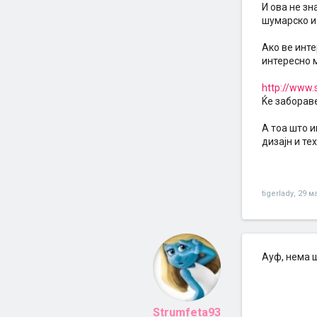
И ова не зн
шумарско и 
Ако ве инте
интересно м
http://www.
Ќе забораве
А тоа што и
дизајн и те
tigerlady
,
29 ма
Ауф, нема ш
Strumfeta93