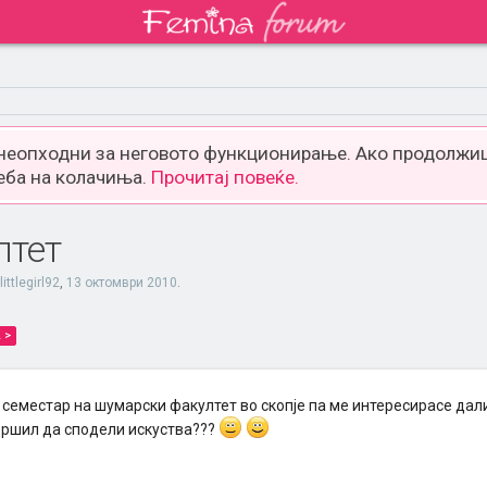
 неопходни за неговото функционирање. Ако продолжиш
еба на колачиња.
Прочитај повеќе.
лтет
littlegirl92
,
13 октомври 2010
.
 >
 семестар на шумарски факултет во скопје па ме интересирасе дал
ршил да сподели искуства???