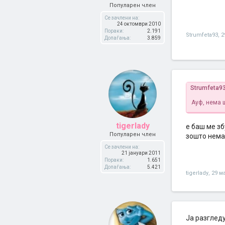
Популарен член
Се зачлени на:
24 октомври 2010
Пораки:
2.191
Strumfeta93
,
2
Допаѓања:
3.859
Strumfeta9
Ауф, нема 
tigerlady
е баш ме з
Популарен член
зошто нема
Се зачлени на:
21 јануари 2011
Пораки:
1.651
Допаѓања:
5.421
tigerlady
,
29 ма
Ја разгледу