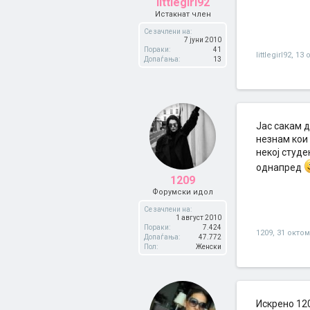
littlegirl92
Истакнат член
Се зачлени на:
7 јуни 2010
Пораки:
41
littlegirl92
,
13 
Допаѓања:
13
Јас сакам 
незнам кои
некој студ
однапред
1209
Форумски идол
Се зачлени на:
1 август 2010
Пораки:
7.424
1209
,
31 октом
Допаѓања:
47.772
Пол:
Женски
Искрено 120