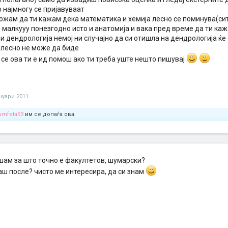
р најмногу се пријавуваат
ожам да ти кажам дека математика и хемија лесно се поминува(сит
 малкууу понезгодно исто и анатомија и вака пред време да ти каж
и дендрологија немој ни случајно да си отишла на дендрологија ќе
олесно не може да биде
се ова ти е ид помош ако ти треба уште нешто пишувај
ануари 2011
umfeta93
им се допаѓа ова.
ашам за што точно е факултетов, шумарски?
аш после? чисто ме интересира, да си знам