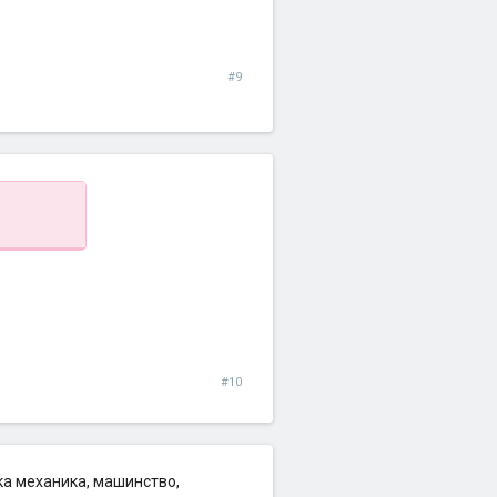
#9
#10
чка механика, машинство,