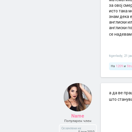
за овој сме
исто така м
знам дека е
англиски ил
англиски п
се надевам 
tigerlady
,
21 ј
На
1209
и
Str
а да ве пр
што станув
Name
Популарен член
Се зачлени на:
5 јуни 2010