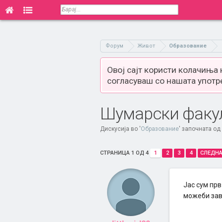
Форум
Живот
Образование
Овој сајт користи колачиња
согласуваш со нашата употр
Шумарски факу
Дискусија во '
Образование
' започната од
СТРАНИЦА 1 ОД 4
1
2
3
4
СЛЕДНА
Јас сум прв
можеби зав