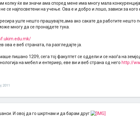
ам колку ќе ви значи ама според мене има многу мала конкуренција
не се најпосветени на учење. Ова е и добро и лошо, зависи за кого 
ресира уште нешто прашувајте,ама ако сакате да работите нешто п
оже многу да се пронајдете тука.
sf.ukim.edu.mk/
в ова е веб страната, па разгледајте ја.
маше пишано 1209, сега тој факултет се оддели и се наоѓа на земјо
хнологија на мебел и ентериер, еве ви и веб страна од него
http://w
ј 2011
анси. И овој да го шкртнам и да барам друг