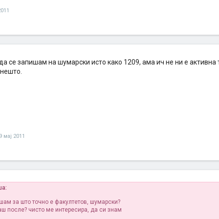
2011
 да се запишам на шумарски исто како 1209, ама ич не ни е активна
 нешто.
9 мај 2011
ша:
ашам за што точно е факултетов, шумарски?
аш после? чисто ме интересира, да си знам