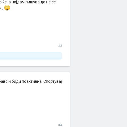
о ќе ја најдам пишува да не се
и..
#3
раво и биди поактивна. Спортувај
#4