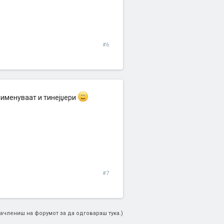
#6
применуваат и тинејџери
#7
ачлениш на форумот за да одговараш тука.)