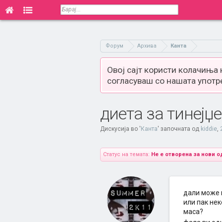
Форум
Архива
Канта
Овој сајт користи колачиња
согласуваш со нашата употр
диета за тинејџ
Дискусија во '
Канта
' започната од
kiddie
,
Статус на темата:
Не е отворена за нови о
дали може н
или пак не
маса?