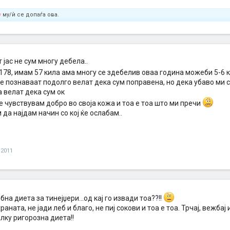
y
му/ѝ се допаѓа ова.
 јас не сум многу дебела..
178, имам 57 кила ама многу се здебелив оваа година можеби 5-6 
е познаваат подолго велат дека сум поправена, но дека убаво ми с
 велат дека сум ок
се чувствувам добро во своја кожа и тоа е тоа што ми пречи
 да најдам начин со кој ќе ослабам..
 2011
бна диета за тинејџери...од кај го извади тоа??!!
раната, не јади леб и благо, не пиј сокови и тоа е тоа. Трчај, вежбај
лку ригорозна диета!!