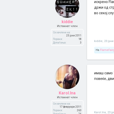
искрено Fla
држи од стр
во секој сл
kiddie
Истакнат член
Се зачлени на:
23 јуни 2011
Пораки:
18
kiddie
,
23 јуни
Допаѓања:
3
На
FlameFair
имаш само 1
повеќе, дви
Karol.Ina
Истакнат член
Се зачлени на:
17 февруари 2011
Пораки:
263
Karol.Ina
,
23 ј
Допаѓања:
74