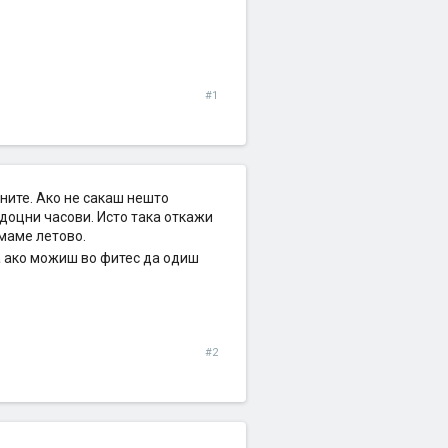
#1
сните. Ако не сакаш нешто
 доцни часови. Исто така откажи
имаме летово.
а ако можиш во фитес да одиш
#2