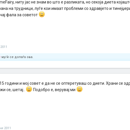
meFairy, ниту јас не знам во што е разликата, но секоја диета којашт
ана на трудници, луѓе кои имаат проблеми со здравјето и тинејџер
учај фала за советот
 2011
y
му/ѝ се допаѓа ова.
5 години и мој совет е да не се оптеретуваш со диети. Храни се зд
жи се, шетај..
Подобро е, верувај ми
уни 2011