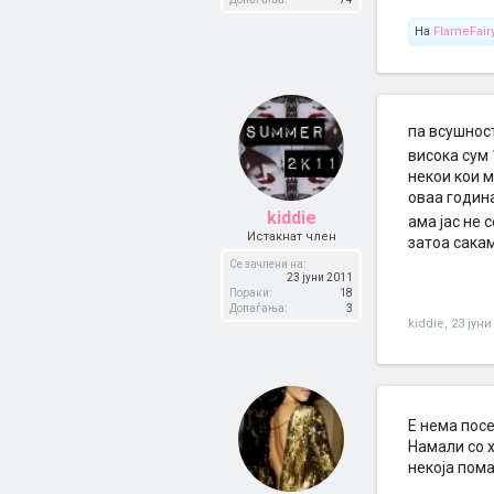
На
FlameFair
па всушност
висока сум 
некои кои м
оваа година
kiddie
ама јас не 
Истакнат член
затоа сакам
Се зачлени на:
23 јуни 2011
Пораки:
18
Допаѓања:
3
kiddie
,
23 јуни
Е нема посе
Намали со х
некоја пома