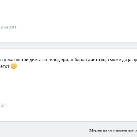
 јуни 2011
в дека постои диета за тинејџери, побарав диета која може да ја 
ветот
 2011
(Мораш да се најавиш или з