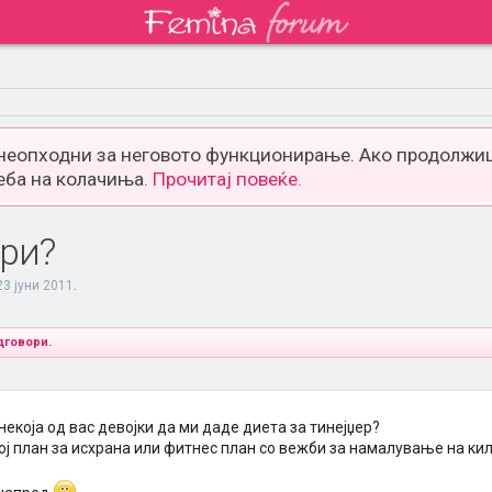
 неопходни за неговото функционирање. Ако продолжиш
еба на колачиња.
Прочитај повеќе.
ери?
23 јуни 2011
.
дговори.
екоја од вас девојки да ми даде диета за тинејџер?
кој план за исхрана или фитнес план со вежби за намалување на к