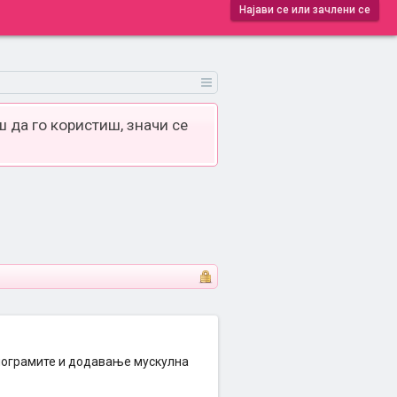
Најави се или зачлени се
 да го користиш, значи се
илограмите и додавање мускулна