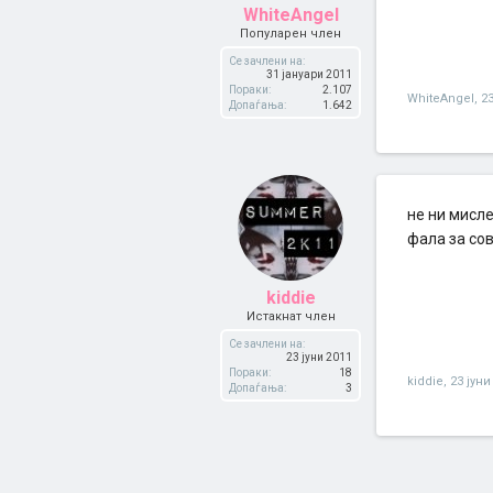
WhiteAngel
Популарен член
Се зачлени на:
31 јануари 2011
Пораки:
2.107
WhiteAngel
,
23
Допаѓања:
1.642
не ни мисле
фала за со
kiddie
Истакнат член
Се зачлени на:
23 јуни 2011
Пораки:
18
kiddie
,
23 јуни
Допаѓања:
3