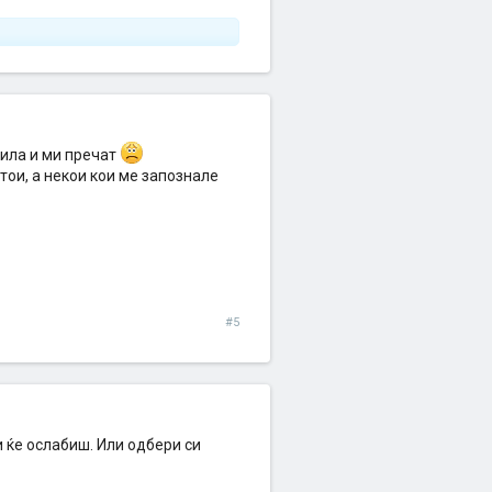
кила и ми пречат
тои, а некои кои ме запознале
#5
 и ќе ослабиш. Или одбери си