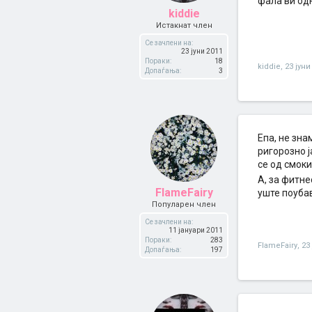
фала ви о
kiddie
Истакнат член
Се зачлени на:
23 јуни 2011
Пораки:
18
kiddie
,
23 јуни
Допаѓања:
3
Епа, не зна
ригорозно ј
се од смоки
А, за фитне
FlameFairy
уште поуба
Популарен член
Се зачлени на:
11 јануари 2011
Пораки:
283
FlameFairy
,
23
Допаѓања:
197