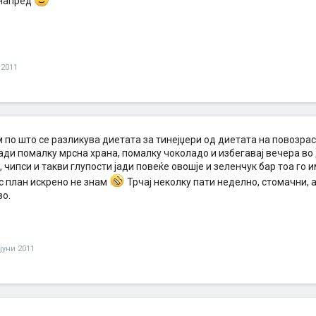
днапред
 2011
м по што се разликува диетата за тинејџери од диетата на повозра
ади помалку мрсна храна, помалку чоколадо и избегавај вечера во
, чипси и такви глупости јади повеќе овошје и зеленчук бар тоа го 
с план искрено не знам
Трчај неколку пати неделно, стомачни, 
во.
 јуни 2011