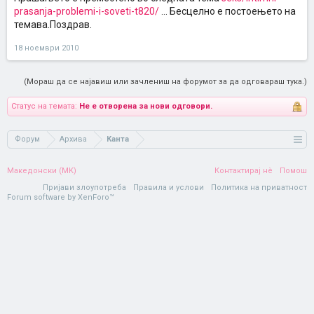
prasanja-problemi-i-soveti-t820/
... Бесцелно е постоењето на
темава.Поздрав.
18 ноември 2010
(Мораш да се најавиш или зачлениш на форумот за да одговараш тука.)
Статус на темата:
Не е отворена за нови одговори.
Форум
Архива
Канта
Македонски (MK)
Контактирај нè
Помош
Пријави злоупотреба
Правила и услови
Политика на приватност
Forum software by XenForo™