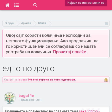
Најави се или зачлени се
Форум
Архива
Канта
Овој сајт користи колачиња неопходни за
неговото функционирање. Ако продолжиш да
го користиш, значи се согласуваш со нашата
употреба на колачиња.
Прочитај повеќе.
едно по друго
Статус на темата:
Не е отворена за нови одговори.
baguf4e
Популарен член
Прашањето е преместено во следната тема
seks/intimni-