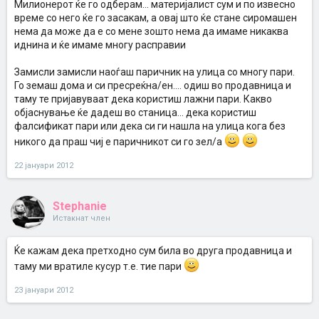
Милионерот ќе го одберам... материјалист сум и по извесно
време со него ќе го засакам, а овај што ќе стане сиромашен
нема да може да е со мене зошто нема да имаме никаква
иднина и ќе имаме многу расправии
Замисли замисли наоѓаш паричник на улица со многу пари.
Го земаш дома и си пресреќна/ен.... одиш во продавница и
таму те пријавуваат дека користиш лажни пари. Какво
објаснување ќе дадеш во станица... дека користиш
фалсификат пари или дека си ги нашла на улица кога без
никого да праш чиј е паричникот си го зел/а
22 јануари 2012
Stephanie
Истакнат член
Ќе кажам дека претходно сум била во друга продавница и
таму ми вратиле кусур т.е. тие пари
23 јануари 2012