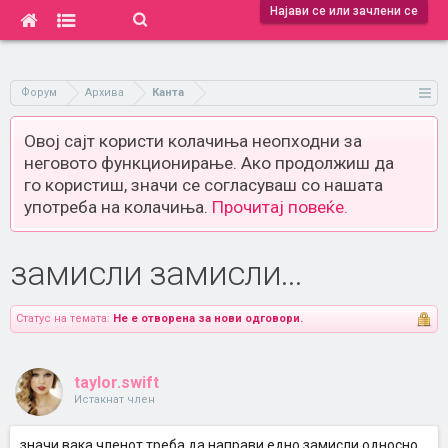
Најави се или зачлени се
Форум
Архива
Канта
Овој сајт користи колачиња неопходни за
неговото функционирање. Ако продолжиш да
го користиш, значи се согласуваш со нашата
употреба на колачиња.
Прочитај повеќе.
замисли замисли...
Статус на темата:
Не е отворена за нови одговори.
taylor.swift
Истакнат член
значи вака членот треба да направи едно замисли односно