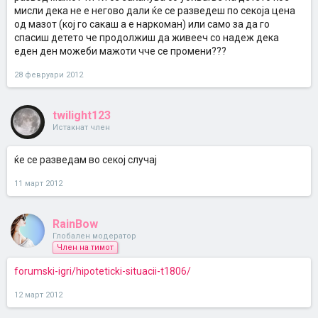
мисли дека не е негово дали ќе се разведеш по секоја цена
од мазот (кој го сакаш а е наркоман) или само за да го
спасиш детето че продолжиш да живееч со надеж дека
еден ден можеби мажоти чче се промени???
28 февруари 2012
twilight123
Истакнат член
ќе се разведам во секој случај
11 март 2012
RainBow
Глобален модератор
Член на тимот
forumski-igri/hipoteticki-situacii-t1806/
12 март 2012