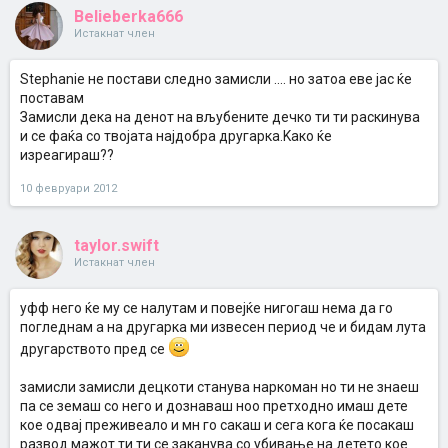
Belieberka666
Истакнат член
Stephanie не постави следно замисли .... но затоа еве јас ќе
поставам
Замисли дека на денот на вљубените дечко ти ти раскинува
и се фаќа со твојата најдобра другарка.Kако ќе
изреагираш??
10 февруари 2012
taylor.swift
Истакнат член
уфф него ќе му се налутам и повејќе нигогаш нема да го
погледнам а на другарка ми извесен период че и бидам лута
другарството пред се
замисли замисли децкоти станува наркоман но ти не знаеш
па се земаш со него и дознаваш ноо претходно имаш дете
кое одвај преживеало и мн го сакаш и сега кога ќе посакаш
развод мажот ти ти се заканува со убивање на детето кое