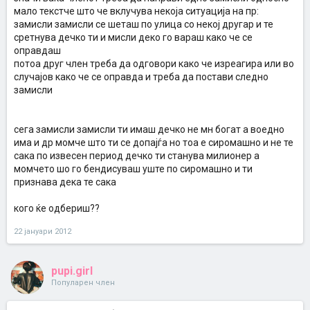
мало текстче што че вклучува некоја ситуација на пр:
замисли замисли се шеташ по улица со некој другар и те
сретнува дечко ти и мисли деко го вараш како че се
оправдаш
потоа друг член треба да одговори како че изреагира или во
случајов како че се оправда и треба да постави следно
замисли
сега замисли замисли ти имаш дечко не мн богат а воедно
има и др момче што ти се допајѓа но тоа е сиромашно и не те
сака по извесен период дечко ти станува милионер а
момчето шо го бендисуваш уште по сиромашно и ти
признава дека те сака
кого ќе одбериш??
22 јануари 2012
pupi.girl
Популарен член