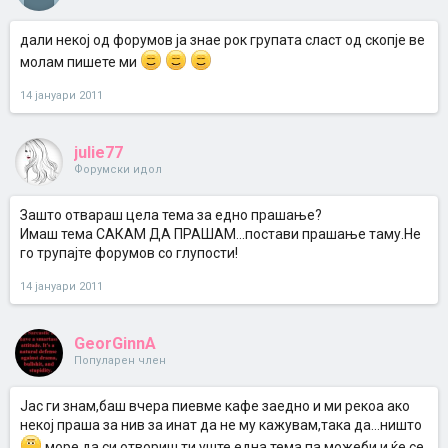
дали некој од форумов ја знае рок групата сласт од скопје ве
молам пишете ми
14 јануари 2011
julie77
Форумски идол
Зашто отвараш цела тема за едно прашање?
Имаш тема САКАМ ДА ПРАШАМ...постави прашање таму.Не
го трупајте форумов со глупости!
14 јануари 2011
GeorGinnA
Популарен член
Јас ги знам,баш вчера пиевме кафе заедно и ми рекоа ако
некој праша за нив за инат да не му кажувам,така да...ништо
море да си отвориш ти уште една тема,па можеби и ќе се