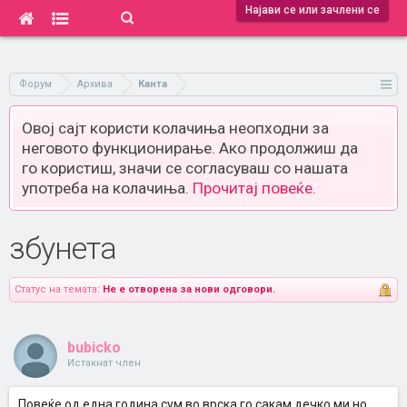
Најави се или зачлени се
Форум
Архива
Канта
Овој сајт користи колачиња неопходни за
неговото функционирање. Ако продолжиш да
го користиш, значи се согласуваш со нашата
употреба на колачиња.
Прочитај повеќе.
збунета
Статус на темата:
Не е отворена за нови одговори.
bubicko
Истакнат член
Повеќе од една година сум во врска,го сакам дечко ми но