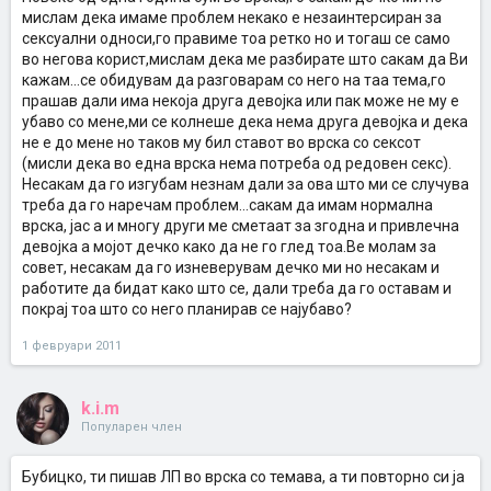
мислам дека имаме проблем некако е незаинтерсиран за
сексуални односи,го правиме тоа ретко но и тогаш се само
во негова корист,мислам дека ме разбирате што сакам да Ви
кажам...се обидувам да разговарам со него на таа тема,го
прашав дали има некоја друга девојка или пак може не му е
убаво со мене,ми се колнеше дека нема друга девојка и дека
не е до мене но таков му бил ставот во врска со сексот
(мисли дека во една врска нема потреба од редовен секс).
Несакам да го изгубам незнам дали за ова што ми се случува
треба да го наречам проблем...сакам да имам нормална
врска, јас а и многу други ме сметаат за згодна и привлечна
девојка а мојот дечко како да не го глед тоа.Ве молам за
совет, несакам да го изневерувам дечко ми но несакам и
работите да бидат како што се, дали треба да го оставам и
покрај тоа што со него планирав се најубаво?
1 февруари 2011
k.i.m
Популарен член
Бубицко, ти пишав ЛП во врска со темава, а ти повторно си ја