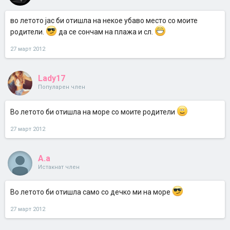
во летото јас би отишла на некое убаво место со моите
родители.
да се сончам на плажа и сл.
27 март 2012
Lady17
Популарен член
Во летото би отишла на море со моите родители
27 март 2012
A.a
Истакнат член
Во летото би отишла само со дечко ми на море
27 март 2012