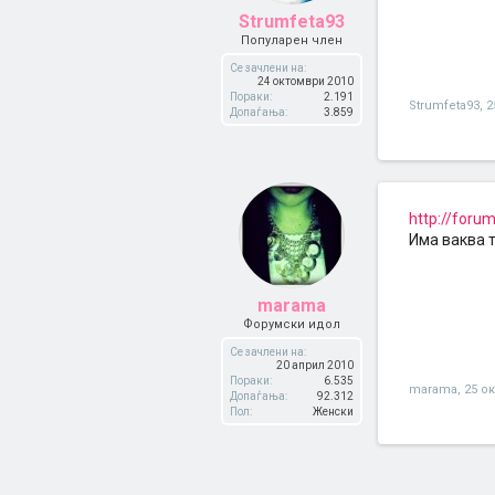
Strumfeta93
Популарен член
Се зачлени на:
24 октомври 2010
Пораки:
2.191
Strumfeta93
,
2
Допаѓања:
3.859
http://forum
Има ваква 
marama
Форумски идол
Се зачлени на:
20 април 2010
Пораки:
6.535
marama
,
25 о
Допаѓања:
92.312
Пол:
Женски