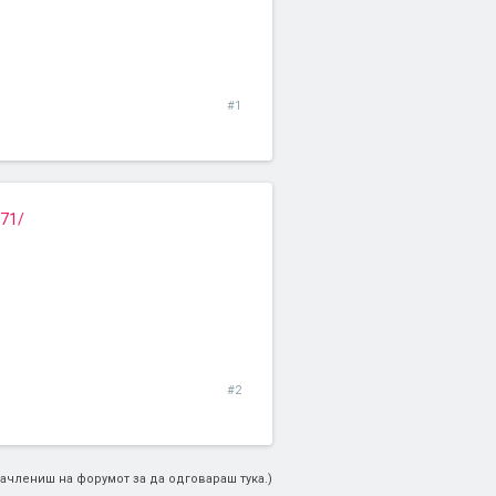
#1
071/
#2
ачлениш на форумот за да одговараш тука.)