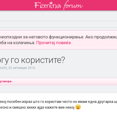
 неопходни за неговото функционирање. Ако продолжиш
еба на колачиња.
Прочитај повеќе.
огу го користите?
eta93
,
25 октомври 2010
.
дговори.
екој посебен израз што го користам често но имам една другарка ш
есно и смешно хихих ајде кажете вие некој