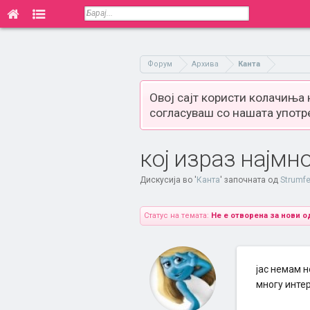
Форум
Архива
Канта
Овој сајт користи колачиња
согласуваш со нашата употр
кој израз најмн
Дискусија во '
Канта
' започната од
Strumf
Статус на темата:
Не е отворена за нови о
јас немам н
многу интер