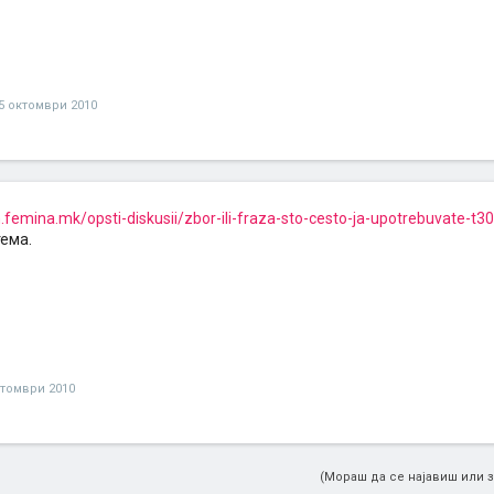
5 октомври 2010
.femina.mk/opsti-diskusii/zbor-ili-fraza-sto-cesto-ja-upotrebuvate-t3
тема.
ктомври 2010
(Мораш да се најавиш или з