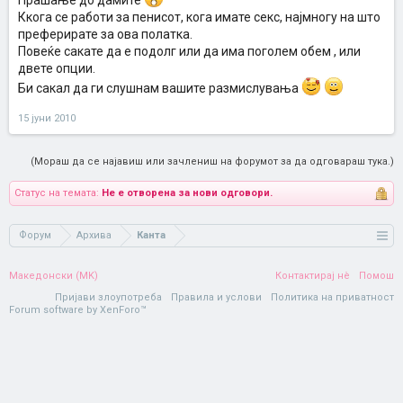
Прашање до дамите
Ккога се работи за пенисот, кога имате секс, најмногу на што
преферирате за ова полатка.
Повеќе сакате да е подолг или да има поголем обем , или
двете опции.
Би сакал да ги слушнам вашите размислувања
15 јуни 2010
(Мораш да се најавиш или зачлениш на форумот за да одговараш тука.)
Статус на темата:
Не е отворена за нови одговори.
Форум
Архива
Канта
Македонски (MK)
Контактирај нè
Помош
Пријави злоупотреба
Правила и услови
Политика на приватност
Forum software by XenForo™