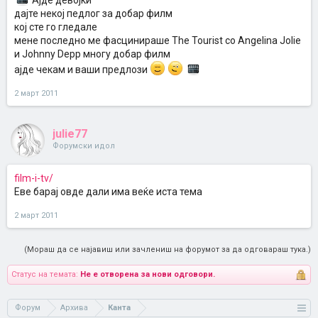
Аjде девоjки
даjте некоj педлог за добар филм
коj сте го гледале
мене последно ме фасцинираше The Tourist со Angelina Jolie
и Johnny Depp многу добар филм
аjде чекам и ваши предлози
2 март 2011
julie77
Форумски идол
film-i-tv/
Еве барај овде дали има веќе иста тема
2 март 2011
(Мораш да се најавиш или зачлениш на форумот за да одговараш тука.)
Статус на темата:
Не е отворена за нови одговори.
Форум
Архива
Канта