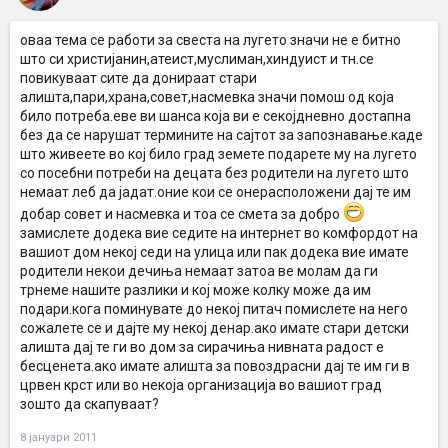
оваа тема се работи за свеста на лугето значи не е битно
што си христијанин,атеист,муслиман,хиндуист и тн.се
повикуваат сите да донираат стари
алишта,пари,храна,совет,насмевка значи помош од која
било потреба.еве ви шанса која ви е секојдневно достапна
без да се нарушат термините на сајтот за запознавање.каде
што живеете во кој било град земете подарете му на лугето
со посебни потреби на децата без родители на лугето што
немаат леб да јадат.оние кои се онерасположени дај те им
добар совет и насмевка и тоа се смета за добро
замислете додека вие седите на интернет во комфордот на
вашиот дом некој седи на улица или пак додека вие имате
родители некои дечиња немаат затоа ве молам да ги
трнеме нашите разлики и кој може колку може да им
подари.кога поминувате до некој питач помислете на него
сожалете се и дајте му некој денар.ако имате стари детски
алишта дај те ги во дом за сирачиња нивната радост е
бесценета.ако имате алишта за повоздрасни дај те им ги в
црвен крст или во некоја организација во вашиот град
зошто да скапуваат?
8 јануари 2011