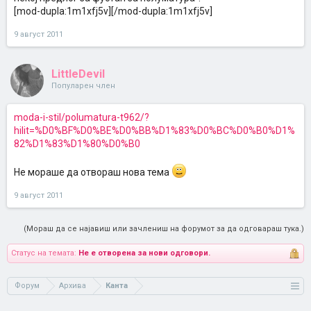
[mod-dupla:1m1xfj5v][/mod-dupla:1m1xfj5v]
9 август 2011
LittleDevil
Популарен член
moda-i-stil/polumatura-t962/?
hilit=%D0%BF%D0%BE%D0%BB%D1%83%D0%BC%D0%B0%D1%
82%D1%83%D1%80%D0%B0
Не мораше да отвораш нова тема
9 август 2011
(Мораш да се најавиш или зачлениш на форумот за да одговараш тука.)
Статус на темата:
Не е отворена за нови одговори.
Форум
Архива
Канта