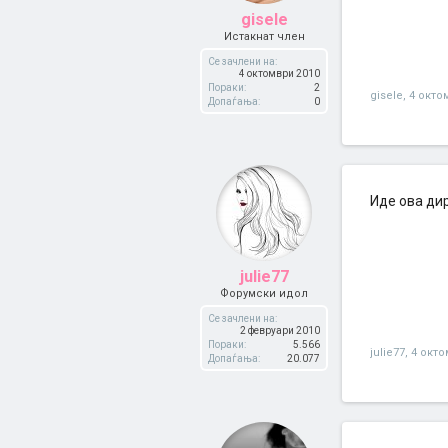
gisele
Истакнат член
Се зачлени на:
4 октомври 2010
Пораки:
2
gisele
,
4 окто
Допаѓања:
0
Иде ова ди
julie77
Форумски идол
Се зачлени на:
2 февруари 2010
Пораки:
5.566
julie77
,
4 окто
Допаѓања:
20.077