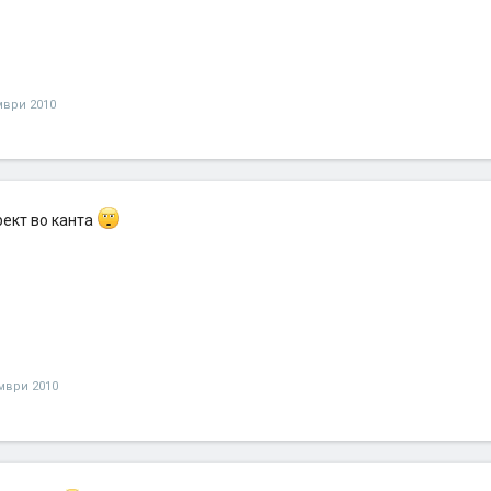
мври 2010
рект во канта
мври 2010