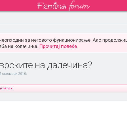
 неопходни за неговото функционирање. Ако продолжиш
еба на колачиња.
Прочитај повеќе.
врските на далечина?
4 октомври 2010
.
дговори.