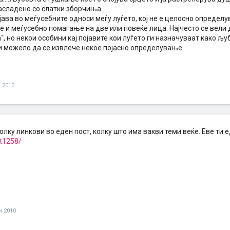
асладено со слатки зборчиња...
ава во меѓусебните односи меѓу луѓето, кој не е целосно определув
 и меѓусебно помагање на две или повеќе лица. Најчесто се вели 
, но некои особини кај појавите кои луѓето ги назначуваат како љу
би можело да се извлече некое појасно определување.
и 2010
олку линкови во еден пост, колку што има вакви теми веќе. Еве ти 
-t1258/
и 2010