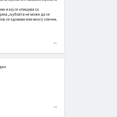
ан и кој се опишува со
дека „љубовта не може да се
бов се еднакви или многу слични,
#1
еден
#2