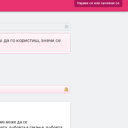
Најави се или зачлени се
 да го користиш, значи се
амо може да се
ушата, љубовта е сакање, љубовта