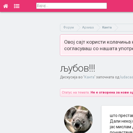
Форум
Архива
Канта
Овој сајт користи колачиња
согласуваш со нашата употр
љубов!!!
Дискусија во '
Канта
' започната од
ludaca
Статус на темата:
Не е отворена за нови о
што преста
Дали некој
јас мислам
почувствува