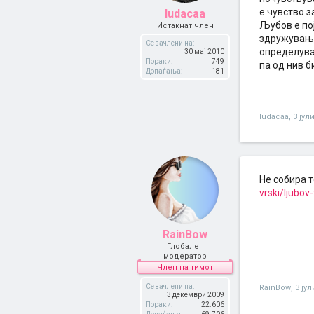
е чувство з
ludacaa
Љубов е пој
Истакнат член
здружување
Се зачлени на:
определува“
30 мај 2010
Пораки:
749
па од нив 
Допаѓања:
181
ludacaa
,
3 јул
Не собира т
vrski/ljubov
RainBow
Глобален
модератор
Член на тимот
Се зачлени на:
RainBow
,
3 јул
3 декември 2009
Пораки:
22.606