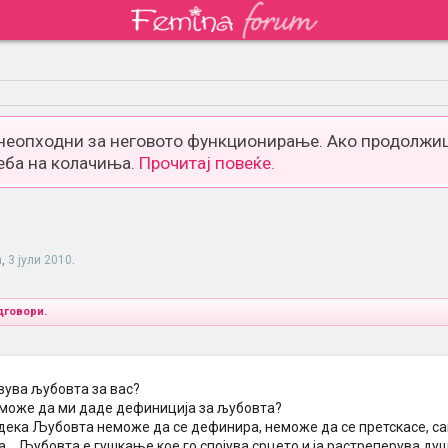
 неопходни за неговото функционирање. Ако продолжиш
еба на колачиња.
Прочитај повеќе.
a
,
3 јули 2010
.
дговори.
вува љубовта за вас?
 може да ми даде дефиниција за љубовта?
 дека Љубовта неможе да се дефинира, неможе да се претскасе, с
....Љубовта е гушкање кое го спојува срцето и ја растреперува д