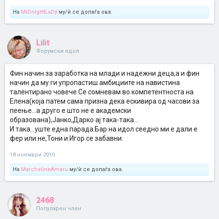
На
MiDnIgHtLaDy
му/ѝ се допаѓа ова.
Lilit
Форумски идол
Фин начин за заработка на млади и надежни деца,а и фин
начин да му ги упропастиш амбициите на навистина
талентирано човече.Се сомневам во компетентноста на
Елена(која патем сама призна дека ескивира од часови за
пеење...а друго е што не е академски
образована),Јанко,Дарко ај така-така...
И така...уште една парада.Бар на идол сеедно ми е дали е
фер или не,Тони и Игор се забавни.
18 ноември 2010
На
MarchelineAmaru
му/ѝ се допаѓа ова.
2468
Популарен член