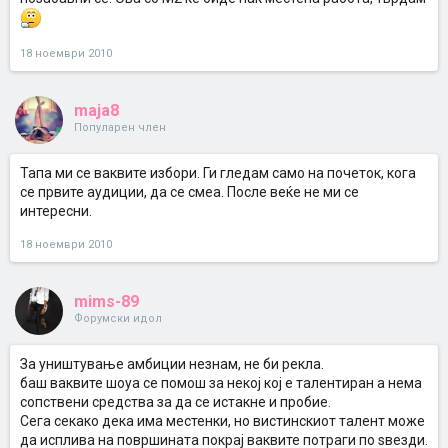
18 ноември 2010
maja8
Популарен член
Тапа ми се ваквите избори. Ги гледам само на почеток, кога
се првите аудиции, да се смеа. После веќе не ми се
интересни.
18 ноември 2010
mims-89
Форумски идол
За уништување амбиции незнам, не би рекла.
баш ваквите шоуа се помош за некој кој е талентиран а нема
сопствени средства за да се истакне и пробие.
Сега секако дека има местенки, но вистинскиот талент може
да исплива на површината покрај ваквите потраги по ѕвезди.