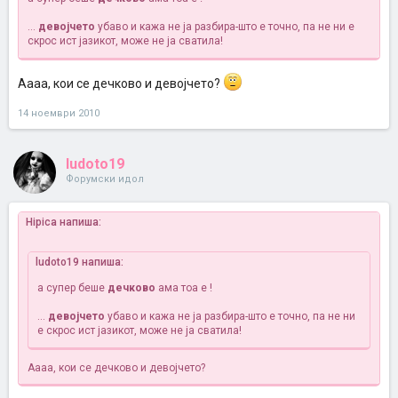
...
девојчето
убаво и кажа не ја разбира-што е точно, па не ни е
скрос ист јазикот, може не ја сватила!
Аааа, кои се дечково и девојчето?
14 ноември 2010
ludoto19
Форумски идол
Hipica напиша:
ludoto19 напиша:
а супер беше
дечково
ама тоа е !
...
девојчето
убаво и кажа не ја разбира-што е точно, па не ни
е скрос ист јазикот, може не ја сватила!
Аааа, кои се дечково и девојчето?