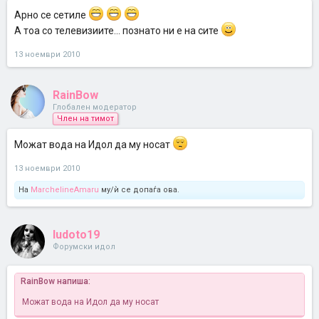
Арно се сетиле
А тоа со телевизиите... познато ни е на сите
13 ноември 2010
RainBow
Глобален модератор
Член на тимот
Можат вода на Идол да му носат
13 ноември 2010
На
MarchelineAmaru
му/ѝ се допаѓа ова.
ludoto19
Форумски идол
RainBow напиша:
Можат вода на Идол да му носат