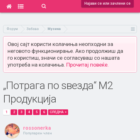
Најави се или зачлени се
Форум
Забава
Музика
Овој сајт користи колачиња неопходни за
неговото функционирање. Ако продолжиш да
го користиш, значи се согласуваш со нашата
употреба на колачиња.
Прочитај повеќе.
„Потрага по ѕвезда“ М2
Продукција
1
2
3
4
5
6
СЛЕДНА >
rossonerka
Популарен член