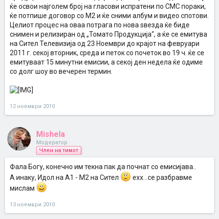
ќе освои најголем број на гласови испратени по СМС пораки,
ќе потпише договор со М2 и ќе сними албум и видео спотови.
Целиот процес на оваа потрага по нова ѕвезда ќе биде
снимен и релизиран од „Томато Продукција“, а ќе се емитува
на Сител Телевизија од 23 Ноември до крајот на февруари
2011 г. секој вторник, среда и петок со почеток во 19 ч. ќе се
емитуваат 15 минутни емисии, а секој ден недела ќе одиме
со долг шоу во вечерен термин.
12 ноември 2010
Mishela
Модератор
Член на тимот
Фала Богу, конечно им текна пак да почнат со емисијава..
А инаку, Идол на А1 - М2 на Сител
ехх...се разбравме
мислам
13 ноември 2010