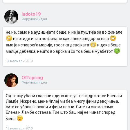
ludoto19
Форумски идол
не,не, само на аудицијата беше, и не ја пуштија за во финале
не отиде и таа во финале како александарчо наш
ама ја исповреѓа марија, греотка девојката
и дека беше
малце дебелка, нешто во врска и со тоа беше муабетот
14 ноември 2010
Offspring
Форумски идол
Од толку убави гласови едино што уште ги држат се Елена и
Ламбе. Искрено, мене 4плеј ми беа многу фини девојчиња,
сите се убави гласови и фини песни. Сите ги снема само
Елена и Ламбе останаа. Тие што баш нај не чинат според
мене
18 ноември 2010