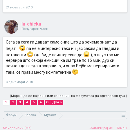
24 ноември 2010
la-chicka
Популарен член
Сега за сега ги даваат само оние што да речеме знаат да
пејат...
па не е интересно така ич, јас сакам да гледам и
неталенти
(да биде поинтересно де
), а плус тоа ме
нервира што секоја емисиичка им трае по 15 мин, дур си
почнал да гледаш завршило, и онаа Бејби ме нервира исто
така, се прави многу компетентна
3 декември 2010
(Мораш да се најавиш или зачлениш на форумот за да одговараш тука.)
1
2
3
4
5
6
СЛЕДНА >
Форум
Забава
Музика
Македонски (MK)
Контактирај нè
Помош