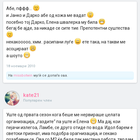
Абе, пффф...
и Јанко и Дарко абе од кожа ме вадат
посебно тој Дарко, Елена швалерка му била
бегај бе ајде, за никаде се сите тие. Препотентни суштества
некакооооо, хмм.. расипани луѓе
ете така, на такви ме
асоцираат
а шоуто
18 ноември 2010
На
missbotwin
му/ѝ се допаѓа ова.
kate21
Популарен член
Уште од првата сезон кога беше ме нервираше целата
организација, „газдите“ па уште и Елена
Ма дај, кои
пејачи излегоа, Ламбе, се друго отиде по вода. Идол барем е
светски признат, има подобра орагнизација, и секако
позабавни се. Ова со М2 ќе биде пак местена работа, тврдам