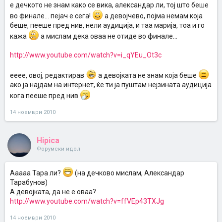
е дечкото не знам како се вика, александар ли, тој што беше
во финале... пејач е сега!
а девојчево, појма немам која
беше, пееше пред нив, нели аудиција, и таа марија, тоа и го
кажа
а мислам дека оваа не отиде во финале...
http://www.youtube.com/watch?v=i_qYEu_Ot3c
ееее, овој, редактирав
а девојката не знам која беше
ако ја најдам на интернет, ќе ти ја пуштам нејзината аудиција
кога пееше пред нив
14 ноември 2010
Hipica
Форумски идол
Ааааа Тара ли?
(на дечково мислам, Александар
Тарабунов)
А девојката, да не е оваа?
http://www.youtube.com/watch?v=ffVEp43TXJg
14 ноември 2010