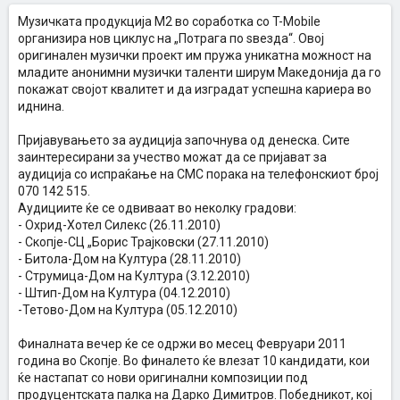
Музичката продукција М2 во соработка со T-Mobile
организира нов циклус на „Потрага по ѕвезда“. Овој
оригинален музички проект им пружа уникатна можност на
младите анонимни музички таленти ширум Македонија да го
покажат својот квалитет и да изградат успешна кариера во
иднина.
Пријавувањето за аудиција започнува од денеска. Сите
заинтересирани за учество можат да се пријават за
аудиција со испраќање на СМС порака на телефонскиот број
070 142 515.
Аудициите ќе се одвиваат во неколку градови:
- Охрид-Хотел Силекс (26.11.2010)
- Скопје-СЦ „Борис Трајковски (27.11.2010)
- Битола-Дом на Култура (28.11.2010)
- Струмица-Дом на Култура (3.12.2010)
- Штип-Дом на Култура (04.12.2010)
-Тетово-Дом на Култура (05.12.2010)
Финалната вечер ќе се одржи во месец Февруари 2011
година во Скопје. Во финалето ќе влезат 10 кандидати, кои
ќе настапат со нови оригинални композиции под
продуцентската палка на Дарко Димитров. Победникот, кој