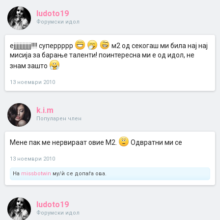
ludoto19
Форумски идол
ејјјјјјјјјјјј!!!! суперрррр
м2 од секогаш ми била нај нај
мисија за барање таленти! поинтересна ми е од идол, не
знам зашто
13 ноември 2010
k.i.m
Популарен член
Мене пак ме нервираат овие М2.
Одвратни ми се
13 ноември 2010
На
missbotwin
му/ѝ се допаѓа ова.
ludoto19
Форумски идол