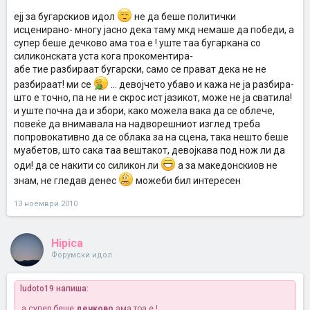
ејј за бугарскиов идол
не да беше политички
исценирано- многу јасно дека таму мкд немаше да победи, а
супер беше дечково ама тоа е ! уште таа бугаркана со
силиконската уста кога прокоментира-
абе тие разбираат бугарски, само се прават дека не не
разбираат! ми се
... девојчето убаво и кажа не ја разбира-
што е точно, па не ни е скрос ист јазикот, може не ја сватила!
и уште почна да и збори, како можела вака да се облече,
повеќе да внимавала на надворешниот изглед треба
попровокативно да се облака за на сцена, така нешто беше
муабетов, што сака таа вештакот, девојкава под нож ли да
оди! да се накити со силикон ли
а за македонскиов не
знам, не гледав денес
можеби бил интересен
13 ноември 2010
Hipica
Форумски идол
ludoto19 напиша:
а супер беше
дечково
ама тоа е !