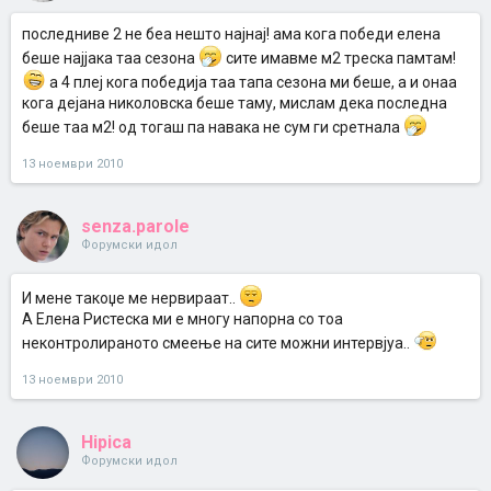
последниве 2 не беа нешто најнај! ама кога победи елена
беше најјака таа сезона
сите имавме м2 треска памтам!
а 4 плеј кога победија таа тапа сезона ми беше, а и онаа
кога дејана николовска беше таму, мислам дека последна
беше таа м2! од тогаш па навака не сум ги сретнала
13 ноември 2010
senza.parole
Форумски идол
И мене такоџе ме нервираат..
А Елена Ристеска ми е многу напорна со тоа
неконтролираното смеење на сите можни интервјуа..
13 ноември 2010
Hipica
Форумски идол