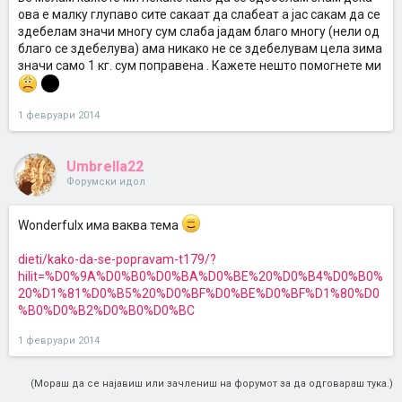
ова е малку глупаво сите сакаат да слабеат а јас сакам да се
здебелам значи многу сум слаба јадам благо многу (нели од
благо се здебелува) ама никако не се здебелувам цела зима
значи само 1 кг. сум поправена . Кажете нешто помогнете ми
1 февруари 2014
Umbrella22
Форумски идол
Wonderfulx има ваква тема
dieti/kako-da-se-popravam-t179/?
hilit=%D0%9A%D0%B0%D0%BA%D0%BE%20%D0%B4%D0%B0%
20%D1%81%D0%B5%20%D0%BF%D0%BE%D0%BF%D1%80%D0
%B0%D0%B2%D0%B0%D0%BC
1 февруари 2014
(Мораш да се најавиш или зачлениш на форумот за да одговараш тука.)