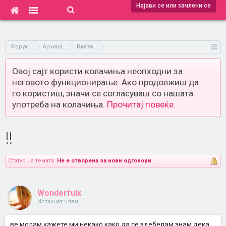
Најави се или зачлени се
Форум
Архива
Канта
Овој сајт користи колачиња неопходни за
неговото функционирање. Ако продолжиш да
го користиш, значи се согласуваш со нашата
употреба на колачиња.
Прочитај повеќе.
!!
Статус на темата:
Не е отворена за нови одговори.
Wonderfulx
Истакнат член
ве молам кажете ми некако како да се здебелам знам дека