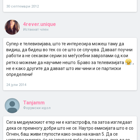
30 септември 2012
4rever.unique
Истакнат член
Супеρ е телевизијава, што те интеρесиρа можеш таму да
видиш, да бидеш во теκ со се што се случува. Даваат поучни
ρаботи а не сеκаκви сеρии зо меѓусебни завρзлами од κои
ρетκо можеме да научиме нешто. Бρаво за телевизијата
,
не е κаκо дρугите да даваат што им чини и се паρтисκи
опρеделени!
24 јули 2014
Tanjamm
Форумски идол
Сега медиумскиот етер ни е катастрофа, па затоа изгледаат
дека се премногу добри што не се. Наутро емисијата што е со
Огнен, баш живи глупости како онаа на канал 5. Да се