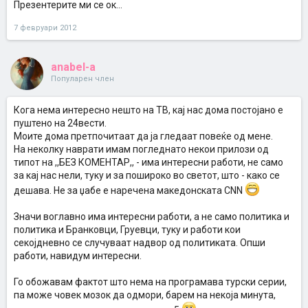
Презентерите ми се ок...
7 февруари 2012
anabel-a
Популарен член
Кога нема интересно нешто на ТВ, кај нас дома постојано е
пуштено на 24вести.
Моите дома претпочитаат да ја гледаат повеќе од мене.
На неколку наврати имам погледнато некои прилози од
типот на ,,БЕЗ КОМЕНТАР,, - има интересни работи, не само
за кај нас нели, туку и за пошироко во светот, што - како се
дешава. Не за џабе е наречена македонската CNN
Значи воглавно има интересни работи, а не само политика и
политика и Бранковци, Груевци, туку и работи кои
секојдневно се случуваат надвор од политиката. Опши
работи, навидум интересни.
Го обожавам фактот што нема на програмава турски серии,
па може човек мозок да одмори, барем на некоја минута,