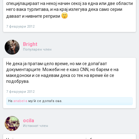
специјлацираат на некој начин секој за една или две области
него вака турлитава, и на крај излегува дека само серии
даваат и нивните репризи
7 февруари 2012
Bright
Популарен член
Не дека ја пратам цело време, но ми се допаѓаат
документарците. Можеби не е како CNN, но барем е на
македонски и се надевам дека со тек на време ќе се
подобрува.
7 февруари 2012
На
anabel-a
му/ѝ се допаѓа ова.
ocila
Истакнат член