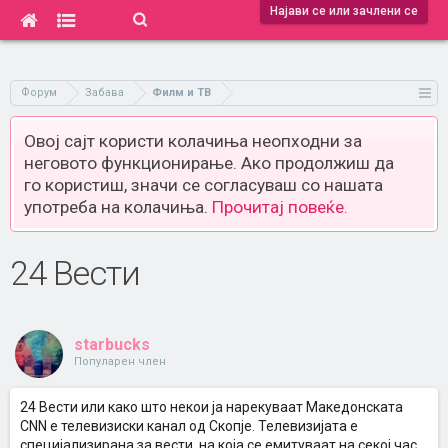
Најави се или зачлени се
Форум
Забава
Филм и ТВ
Овој сајт користи колачиња неопходни за
неговото функционирање. Ако продолжиш да
го користиш, значи се согласуваш со нашата
употреба на колачиња.
Прочитај повеќе.
24 Вести
starbucks
Популарен член
24 Вести или како што некои ја нарекуваат Македонската
CNN e телевизиски канал од Скопје. Телевизијата е
специјализирана за вести, на која се емитуваат на секој час.