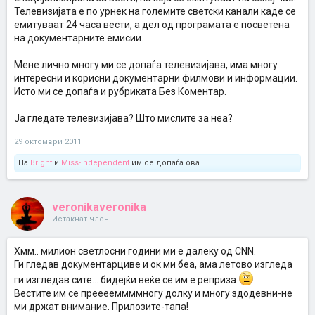
Телевизијата е по урнек на големите светски канали каде се
емитуваат 24 часа вести, а дел од програмата е посветена
на документарните емисии.
Мене лично многу ми се допаѓа телевизијава, има многу
интересни и корисни документарни филмови и информации.
Исто ми се допаѓа и рубриката Без Коментар.
Ја гледате телевизијава? Што мислите за неа?
29 октомври 2011
На
Bright
и
Miss-Independent
им се допаѓа ова.
veronikaveronika
Истакнат член
Хмм.. милион светлосни години ми е далеку од CNN.
Ги гледав документарциве и ок ми беа, ама летово изгледа
ги изгледав сите... бидејќи веќе се им е реприза
Вестите им се прееееммммногу долку и многу здодевни-не
ми држат внимание. Прилозите-тапа!