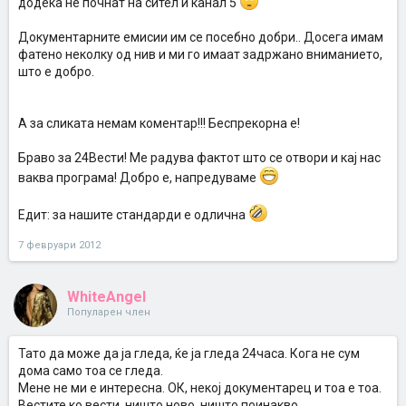
додека не почнат на сител и канал 5
Документарните емисии им се посебно добри.. Досега имам
фатено неколку од нив и ми го имаат задржано вниманието,
што е добро.
А за сликата немам коментар!!! Беспрекорна е!
Браво за 24Вести! Ме радува фактот што се отвори и кај нас
ваква програма! Добро е, напредуваме
Eдит: за нашите стандарди е одлична
7 февруари 2012
WhiteAngel
Популарен член
Тато да може да ја гледа, ќе ја гледа 24часа. Кога не сум
дома само тоа се гледа.
Мене не ми е интересна. ОК, некој документарец и тоа е тоа.
Вестите ко вести, ништо ново, ништо поинакво.