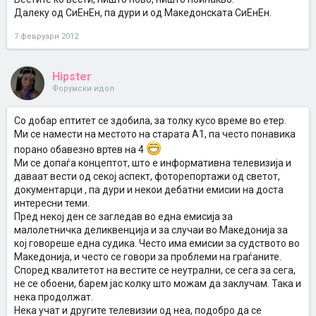
Далеку од СиЕнЕн, па дури и од Македонската СиЕнЕн.
7 февруари 2012
Hipster
Форумски идол
Со добар ептитет се здобила, за толку кусо време во етер.
Ми се намести на местото на старата А1, па често понавика
порано обавезно вртев на 4
Ми се допаѓа концептот, што е информативна телевизија и
даваат вести од секој аспект, фоторепортажи од светот,
документарци , па дури и некои дебатни емисии на доста
интересни теми.
Пред некој ден се загледав во една емисија за
малолетничка деликвенција и за случаи во Македонија за
кој говореше една судика. Често има емисии за судството во
Македонија, и често се говори за проблеми на граѓаните.
Според квалитетот на вестите се неутрални, се сега за сега,
не се обоени, барем јас колку што можам да заклучам. Така и
нека продолжат.
Нека учат и другите телевизии од неа, подобро да се