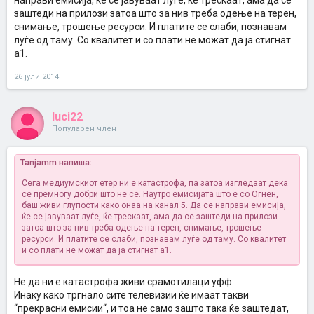
направи емисија, ќе се јавуваат луѓе, ќе трескаат, ама да се
заштеди на прилози затоа што за нив треба одење на терен,
снимање, трошење ресурси. И платите се слаби, познавам
луѓе од таму. Со квалитет и со плати не можат да ја стигнат
а1.
26 јули 2014
luci22
Популарен член
Tanjamm напиша:
Сега медиумскиот етер ни е катастрофа, па затоа изгледаат дека
се премногу добри што не се. Наутро емисијата што е со Огнен,
баш живи глупости како онаа на канал 5. Да се направи емисија,
ќе се јавуваат луѓе, ќе трескаат, ама да се заштеди на прилози
затоа што за нив треба одење на терен, снимање, трошење
ресурси. И платите се слаби, познавам луѓе од таму. Со квалитет
и со плати не можат да ја стигнат а1.
Не да ни е катастрофа живи срамотилаци уфф
Инаку како тргнало сите телевизии ќе имаат такви
“прекрасни емисии“, и тоа не само зашто така ќе заштедат,