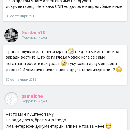
Не ја пратам многу освен ако има некој убав
документарец...Не е како CNN но добро е напредубаме и ние..
30 септември 2012
Gordana10
Форумски идол
Првпат слушам за телевизијава
не дека ме интересира
заради вестите, што ќе ги гледа човек, кога се само
негативни работи кажуваат
туку какви документарци
даваат? И заменува некоја наша друга телевизија или...?
30 септември 2012
pamelche
Форумски идол
Често ми е пуштено таму.
Не ради друго, брат ми ја гледа.
Има интересни документарци, али не е тоа за мене