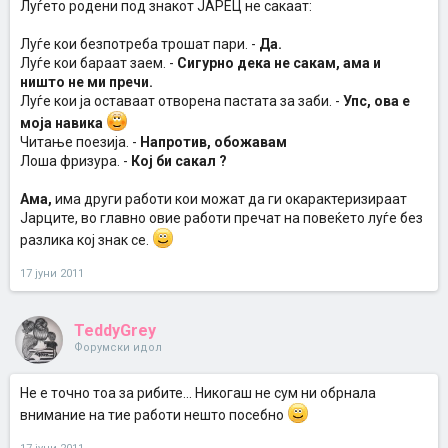
Луѓето родени под знакот ЈАРЕЦ не сакаат:
Луѓе кои безпотреба трошат пари. -
Да.
Луѓе кои бараат заем. -
Сигурно дека не сакам, ама и
ништо не ми пречи.
Луѓе кои ја оставаат отворена пастата за заби. -
Упс, ова е
моја навика
Читање поезија. -
Напротив, обожавам
Лоша фризура. -
Кој би сакал ?
Ама,
има други работи кои можат да ги окарактеризираат
Јарците, во главно овие работи пречат на повеќето луѓе без
разлика кој знак се.
17 јуни 2011
TeddyGrey
Форумски идол
Не е точно тоа за рибите... Никогаш не сум ни обрнала
внимание на тие работи нешто посебно