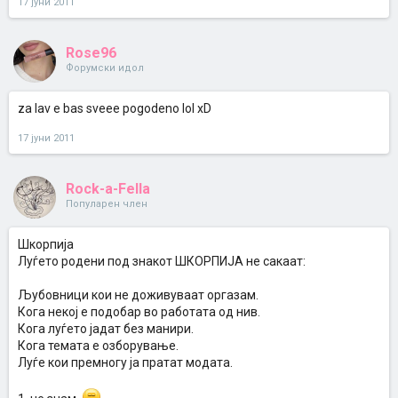
17 јуни 2011
Rose96
Форумски идол
za lav e bas sveee pogodeno lol xD
17 јуни 2011
Rock-a-Fella
Популарен член
Шкорпија
Луѓето родени под знакот ШКОРПИЈА не сакаат:
Љубовници кои не доживуваат оргазам.
Кога некој е подобар во работата од нив.
Кога луѓето јадат без манири.
Кога темата е озборување.
Луѓе кои премногу ја пратат модата.