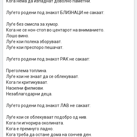
Кога нема да изпаднат доволно паметни.
Луѓето родени под знакот БЛИЗНАЦИ не сакаат:
Луѓе без смисла за хумор.
Кога не се нон-стоп во центарот на вниманието.
Лошо вино.
Луѓе кои полека зборуваат.
Луѓе кои преспоро пешачат.
Луѓето родени под знакот РАК не сакаат:
Преголема топлина.
Луѓе кои не знаат да се облекуваат.
Кога ги критикуваат.
Насилни филмови.
Незаблагодарни деца.
Луѓето родени под знакот ЛАВ не сакаат:
Луѓе кои се облекуваат подобро од нив.
Кога ги игнорира околината.
Кога е премнуго ладно.
Кога треба да остане дома на сончев ден.