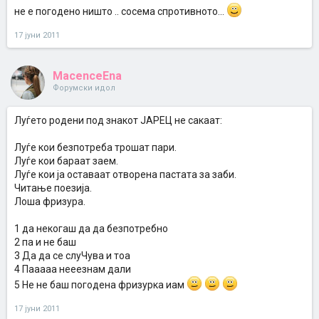
не е погодено ништо .. сосема спротивното...
17 јуни 2011
MacenceEna
Форумски идол
Луѓето родени под знакот ЈАРЕЦ не сакаат:
Луѓе кои безпотреба трошат пари.
Луѓе кои бараат заем.
Луѓе кои ја оставаат отворена пастата за заби.
Читање поезија.
Лоша фризура.
1 да некогаш да да безпотребно
2 па и не баш
3 Да да се слуЧува и тоа
4 Пааааа нееезнам дали
5 Не не баш погодена фризурка иам
17 јуни 2011