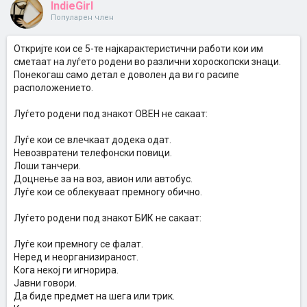
IndieGirl
Популарен член
Откријте кои се 5-те најкарактеристични работи кои им
сметаат на луѓето родени во различни хороскопски знаци.
Понекогаш само детал е доволен да ви го расипе
расположението.
Луѓето родени под знакот ОВЕН не сакаат:
Луѓе кои се влечкаат додека одат.
Невозвратени телефонски повици.
Лоши танчери.
Доцнење за на воз, авион или автобус.
Луѓе кои се облекуваат премногу обично.
Луѓето родени под знакот БИК не сакаат:
Луѓе кои премногу се фалат.
Неред и неорганизираност.
Кога некој ги игнорира.
Јавни говори.
Да биде предмет на шега или трик.