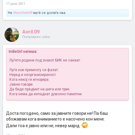
17 јуни 2011
На
Strumfeta93
му/ѝ се допаѓа ова.
Avril.09
Популарен член
IndieGirl напиша:
Луѓето родени под знакот БИК не сакаат:
Луѓе кои премногу се фалат.
Неред и неорганизираност.
Кога некој ги игнорира.
Јавни говори.
Да биде предмет на шега или трик.
Кога нема да изпаднат доволно паметни.
Доста погодено, само за јавните говори не! Па баш
обожавам кога вниманието е насочено кон мене.
Дали тоа е јавно или не, невер мајнд.