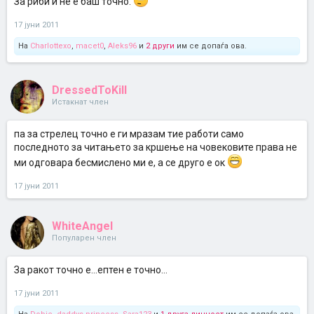
За риби и не е баш точно.
17 јуни 2011
На
Charlottexo
,
macet0
,
Aleks96
и
2 други
им се допаѓа ова.
DressedToKill
Истакнат член
па за стрелец точно е ги мразам тие работи само
последното за читањето за кршење на човековите права не
ми одговара бесмислено ми е, а се друго е ок
17 јуни 2011
WhiteAngel
Популарен член
За ракот точно е...ептен е точно...
17 јуни 2011