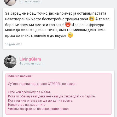
Истакнат член
За Јарец не е баш точно, јас на пример ја оставам пастата
незатворена и често беспотребно трошам пари
А тоа за
барање заем ми смета и тоа како!
И за лоша фризура
може да се каже дека е точно, ама тоа мислам дека нема
врска со знакот, повеќе е до вкусот
18 јуни 2011
LivingGlam
Форумски идол
IndieGirl напиша:
Луѓето родени под знакот СТРЕЛЕЦ не сакаат:
Луѓе кои премногу се жалат.
Кога ги обвинуваат дека незнаат да раководат со парите.
Кога од нив очекуваат да дојдат на време.
Насилство на животните.
Читање за кршење на човековите права