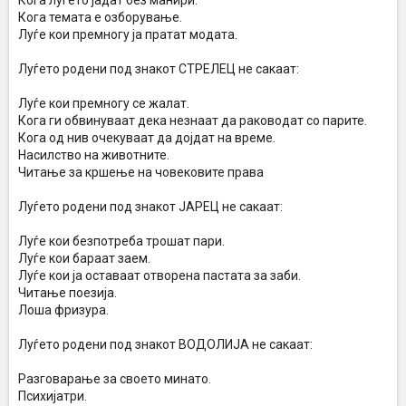
Кога луѓето јадат без манири.
Кога темата е озборување.
Луѓе кои премногу ја пратат модата.
Луѓето родени под знакот СТРЕЛЕЦ не сакаат:
Луѓе кои премногу се жалат.
Кога ги обвинуваат дека незнаат да раководат со парите.
Кога од нив очекуваат да дојдат на време.
Насилство на животните.
Читање за кршење на човековите права
Луѓето родени под знакот ЈАРЕЦ не сакаат:
Луѓе кои безпотреба трошат пари.
Луѓе кои бараат заем.
Луѓе кои ја оставаат отворена пастата за заби.
Читање поезија.
Лоша фризура.
Луѓето родени под знакот ВОДОЛИЈА не сакаат:
Разговарање за своето минато.
Психијатри.