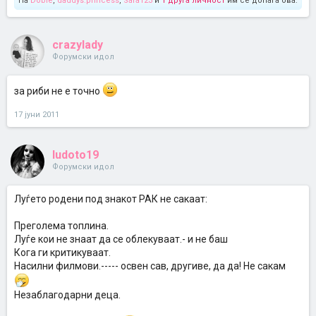
На
Dobie
,
daddys.princess
,
Sara123
и
1 друга личност
им се допаѓа ова.
crazylady
Форумски идол
за риби не е точно
17 јуни 2011
ludoto19
Форумски идол
Луѓето родени под знакот РАК не сакаат:
Преголема топлина.
Луѓе кои не знаат да се облекуваат.- и не баш
Кога ги критикуваат.
Насилни филмови.----- освен сав, другиве, да да! Hе сакам
Незаблагодарни деца.