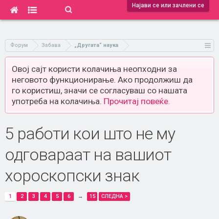
Најави се или зачлени се
Форум
Забава
„Другата“ наука
Овој сајт користи колачиња неопходни за
неговото функционирање. Ако продолжиш да
го користиш, значи се согласуваш со нашата
употреба на колачиња.
Прочитај повеќе.
5 работи кои што не му
одговараат на вашиот
хороскопски знак
1
2
3
4
5
6
→
15
СЛЕДНА >