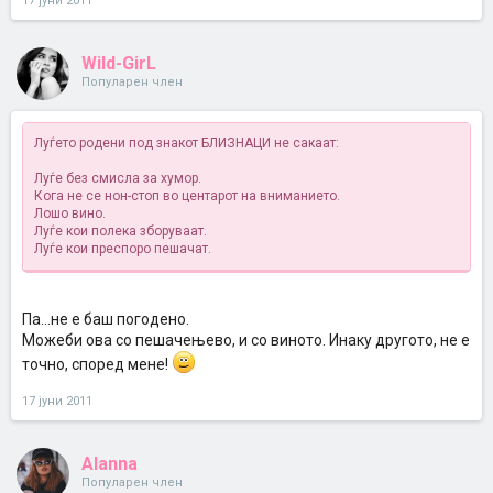
17 јуни 2011
Wild-GirL
Популарен член
Луѓето родени под знакот БЛИЗНАЦИ не сакаат:
Луѓе без смисла за хумор.
Кога не се нон-стоп во центарот на вниманието.
Лошо вино.
Луѓе кои полека зборуваат.
Луѓе кои преспоро пешачат.
Па...не е баш погодено.
Можеби ова со пешачењево, и со виното. Инаку другото, не е
точно, според мене!
17 јуни 2011
Alanna
Популарен член