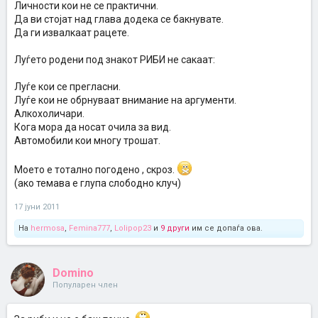
Личности кои не се практични.
Да ви стојат над глава додека се бакнувате.
Да ги извалкаат рацете.
Луѓето родени под знакот РИБИ не сакаат:
Луѓе кои се прегласни.
Луѓе кои не обрнуваат внимание на аргументи.
Алкохоличари.
Кога мора да носат очила за вид.
Автомобили кои многу трошат.
Моето е тотално погодено , скроз.
(ако темава е глупа слободно клуч)
17 јуни 2011
На
hermosa
,
Femina777
,
Lolipop23
и
9 други
им се допаѓа ова.
Domino
Популарен член