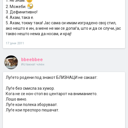
1. не знам.
2. Можеби.
3. Дефинитивно!
4. Ахам, така е.
5. Ахам, токму така! Јас сама си имам изградено свој стил,
ако нешто е ин, а мене не ми се допаѓа, што и да се случи, јас
такво нешто нема да носам, и крај!
17 јуни 2011
bbeebbee
Истакнат член
Луѓето родени под знакот БЛИЗНАЦИ не сакаат:
Луѓе без смисла за хумор.
Кога не се нон-стоп во центарот на вниманието.
Лошо вино.
Луѓе кои полека зборуваат.
Луѓе кои преспоро пешачат.