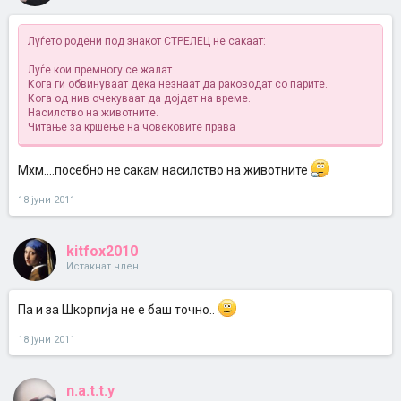
Луѓето родени под знакот СТРЕЛЕЦ не сакаат:
Луѓе кои премногу се жалат.
Кога ги обвинуваат дека незнаат да раководат со парите.
Кога од нив очекуваат да дојдат на време.
Насилство на животните.
Читање за кршење на човековите права
Мхм....посебно не сакам насилство на животните
18 јуни 2011
kitfox2010
Истакнат член
Па и за Шкорпија не е баш точно..
18 јуни 2011
n.a.t.t.y