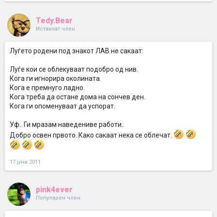
Tedy.Bear
Истакнат член
Луѓето родени под знакот ЛАВ не сакаат:
Луѓе кои се облекуваат подобро од нив.
Кога ги игнорира околината.
Кога е премнуго ладно.
Кога треба да остане дома на сончев ден.
Кога ги опоменуваат да успорат.
Уф.. Ги мразам наведениве работи..
Добро освен првото..Како сакаат нека се облечат.
17 јуни 2011
pink4ever
Популарен член