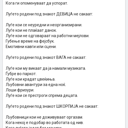
Кога ги опоменуваат да успорат.
Луѓето родени под знакот ДЕВИЦА не сакаат:
Луѓе кои се неуредни и неорганизирани.
Луѓе кои не плаќаат данок.
Луѓе кои не одговараат на работни мејлови.
Губење време на фејсбук.
Емотивни кавги или сцени.
Луѓето родени под знакот ВАГА не сакаат:
Луѓе кои му викаат да ја намали музиката.
Ѓубре во паркот.
Луѓе кои крадат цвеќиња.
Љубовни авантури за една ноќ.
Лоши фризури.
Луѓе кои се престроги спрема децата.
Луѓето родени под знакот ШКОРПИЈА не сакаат:
Љубовници кои не доживуваат оргазам.
Кога некој е подобар во работата од нив.