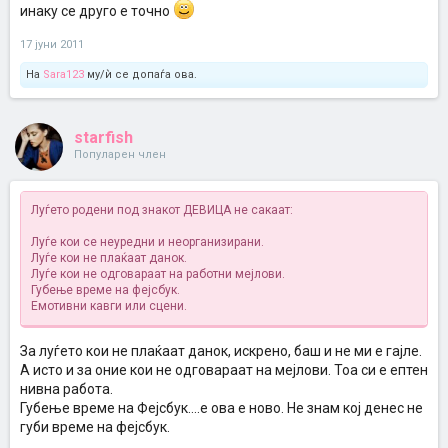
инаку се друго е точно
17 јуни 2011
На
Sara123
му/ѝ се допаѓа ова.
starfish
Популарен член
Луѓето родени под знакот ДЕВИЦА не сакаат:
Луѓе кои се неуредни и неорганизирани.
Луѓе кои не плаќаат данок.
Луѓе кои не одговараат на работни мејлови.
Губење време на фејсбук.
Емотивни кавги или сцени.
За луѓето кои не плаќаат данок, искрено, баш и не ми е гајле.
А исто и за оние кои не одговараат на мејлови. Тоа си е ептен
нивна работа.
Губење време на Фејсбук....е ова е ново. Не знам кој денес не
губи време на фејсбук.