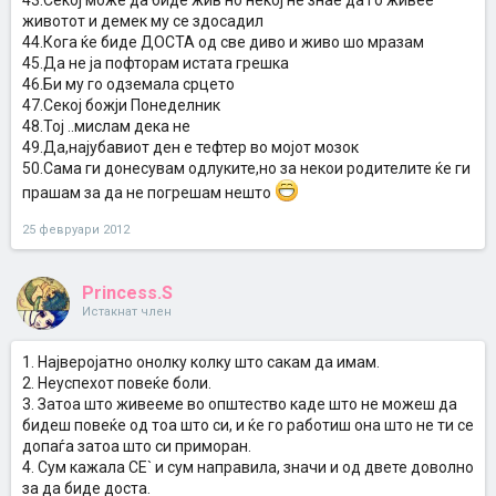
43.Секој може да биде жив но некој не знае да го живее
животот и демек му се здосадил
44.Кога ќе биде ДОСТА од све диво и живо шо мразам
45.Да не ја пофторам истата грешка
46.Би му го одземала срцето
47.Секој божји Понеделник
48.Тој ..мислам дека не
49.Да,најубавиот ден е тефтер во мојот мозок
50.Сама ги донесувам одлуките,но за некои родителите ќе ги
прашам за да не погрешам нешто
25 февруари 2012
Princess.S
Истакнат член
1. Најверојатно онолку колку што сакам да имам.
2. Неуспехот повеќе боли.
3. Затоа што живееме во општество каде што не можеш да
бидеш повеќе од тоа што си, и ќе го работиш она што не ти се
допаѓа затоа што си приморан.
4. Сум кажала СЕ` и сум направила, значи и од двете доволно
за да биде доста.