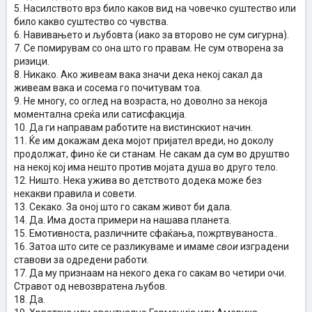
5. Насилството врз било каков вид на човечко суштество или
било какво суштество со чувства.
6. Навивањето и љубовта (иако за второво не сум сигурна).
7. Се помирувам со она што го правам. Не сум отворена за
ризици.
8. Никако. Ако живеам вака значи дека некој сакал да
живеам вака и сосема го почитувам тоа.
9. Не многу, со оглед на возраста, но доволно за некоја
моментална среќа или сатисфакција.
10. Да ги направам работите на вистинскиот начин.
11. Ќе им докажам дека мојот пријател вреди, но доколу
продолжат, фино ќе си станам. Не сакам да сум во друштво
на некој кој има нешто против мојата душа во друго тело.
12. Ништо. Нека ужива во детството додека може без
некакви правила и совети.
13. Секако. За оној што го сакам живот би дала.
14. Да. Има доста примери на нашава планета.
15. Емотивноста, различните сфаќања, пожртвуваноста..
16. Затоа што сите се разликуваме и имаме
свои
изградени
ставови за одредени работи.
17. Да му признаам на некого дека го сакам во четири очи.
Стравот од невозвратена љубов.
18. Да.