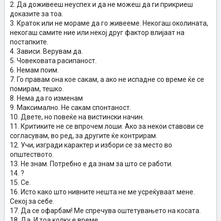
2. Да доживееш неуспех и да не можеш да ги прикриеш
доказите за тоа.
3. Краток или не мораме да го живееме. Некогаш околината,
некогаш самите ние или некој друг фактор влијаат на
постапките.
4. Зависи. Верувам да.
5. Човековата расипаност.
6. Немам поим.
7. Го правам она кое сакам, а ако не испадне со време ќе се
помирам, тешко.
8. Нема да го изменам
9. Максимално. Не сакам спонтаност.
10. Двете, но повеќе на вистински начин.
11. Критиките не се впрочем лоши. Ако за некои ставови се
согласувам, во ред, за другите ќе контрирам.
12. Учи, изгради карактер и избори се за место во
општеството.
13. Не знам. Потребно е да знам за што се работи.
14. ?
15. Се.
16. Исто како што нивните нешта не ме усреќуваат мене.
Секој за себе.
17. Да се офарбам! Ме спречува оштетувањето на косата.
18. Да. И тоа колку е време.