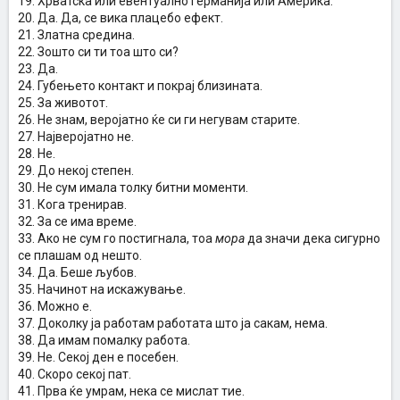
19. Хрватска или евентуално Германија или Америка.
20. Да. Да, се вика плацебо ефект.
21. Златна средина.
22. Зошто си ти тоа што си?
23. Да.
24. Губењето контакт и покрај близината.
25. За животот.
26. Не знам, веројатно ќе си ги негувам старите.
27. Најверојатно не.
28. Не.
29. До некој степен.
30. Не сум имала толку битни моменти.
31. Кога тренирав.
32. За се има време.
33. Ако не сум го постигнала, тоа
мора
да значи дека сигурно
се плашам од нешто.
34. Да. Беше љубов.
35. Начинот на искажување.
36. Можно е.
37. Доколку ја работам работата што ја сакам, нема.
38. Да имам помалку работа.
39. Не. Секој ден е посебен.
40. Скоро секој пат.
41. Прва ќе умрам, нека се мислат тие.