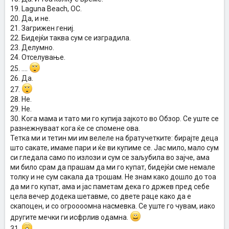
19. Laguna Beach, OC.
20. Да, и не.
21. Загрижен гениј.
22. Бидејќи таква сум се изградила.
23. Делумно.
24. Отселување.
25. ....
26. Да.
27.
28. Не.
29. Не.
30. Кога мама и тато ми го купија зајкото во Обзор. Се уште се
разнежнуваат кога ќе се спомене ова.
Тетка ми и тетин ми им велеле на братучетките: бирајте деца
што сакате, имаме пари и ќе ви купиме се. Јас мило, мало сум
си гледала само по излози и сум се заљубила во зајче, ама
ми било срам да прашам да ми го купат, бидејќи сме немале
толку и не сум сакала да трошам. Не знам како дошло до тоа
да ми го купат, ама и јас паметам дека го држев пред себе
цела вечер додека шетавме, со двете раце како да е
скапоцен, и со огроооомна насмевка. Се уште го чувам, иако
другите мечки ги исфрлив одамна.
31.