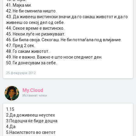
41. Мајка ми.
42. Не би сменила ништо.
43. Да живееш вистински значи да го сакаш животот и да го
живееш со секој дел од себе.
44. Секое време е вистинско.
45. Некои луѓе не ризикуваат.
46. Би била своја. Секогаш. Не би потпаѓала под влијание.
47. Пред 2 сек.
48. Го сакам животот.
49. Не е важно. Важно е што носи следниот ден.
50. Ги донесувам за себе.
25 февруари 2012
My.Cloud
Истакнат член
1.15
2.Да доживееш неуспех
3.Подоцна ќе биде доцна
4.Да
5.Насилството во светот