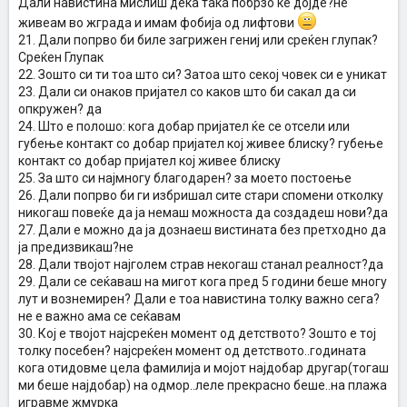
Дали навистина мислиш дека така побрзо ќе дојде?не
живеам во жграда и имам фобија од лифтови
21. Дали попрво би биле загрижен гениј или среќен глупак?
Среќен Глупак
22. Зошто си ти тоа што си? Затоа што секој човек си е уникат
23. Дали си онаков пријател со каков што би сакал да си
опкружен? да
24. Што е полошо: кога добар пријател ќе се отсели или
губење контакт со добар пријател кој живее блиску? губење
контакт со добар пријател кој живее блиску
25. За што си најмногу благодарен? за моето постоење
26. Дали попрво би ги избришал сите стари спомени отколку
никогаш повеќе да ја немаш можноста да создадеш нови?да
27. Дали е можно да ја дознаеш вистината без претходно да
ја предизвикаш?не
28. Дали твојот најголем страв некогаш станал реалност?да
29. Дали се сеќаваш на мигот кога пред 5 години беше многу
лут и вознемирен? Дали е тоа навистина толку важно сега?
не е важно ама се сеќавам
30. Кој е твојот најсреќен момент од детството? Зошто е тој
толку посебен? најсреќен момент од детството..годината
кога отидовме цела фамилија и мојот најдобар другар(тогаш
ми беше најдобар) на одмор..леле прекрасно беше..на плажа
игравме жмурка