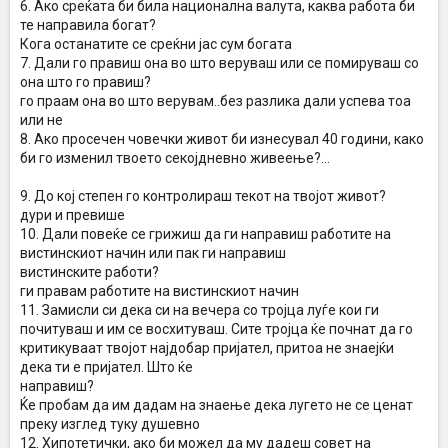
6. Ако среќата би била национална валута, каква работа би
те направила богат?
Кога останатите се среќни јас сум богата
7. Дали го правиш она во што веруваш или се помируваш со
она што го правиш?
го праам она во што верувам..без разлика дали успева тоа
или не
8. Ако просечен човечки живот би изнесувал 40 години, како
би го изменил твоето секојдневно живеење?...
9. До кој степен го контролираш текот на твојот живот?
дури и превише
10. Дали повеќе се грижиш да ги направиш работите на
вистинскиот начин или пак ги направиш
вистинските работи?
ги правам работите на вистинскиот начин
11. Замисли си дека си на вечера со тројца луѓе кои ги
почитуваш и им се восхитуваш. Сите тројца ќе почнат да го
критикуваат твојот најдобар пријател, притоа не знаејќи
дека ти е пријател. Што ќе
направиш?
Ќе пробам да им дадам на знаење дека лугето не се ценат
преку изглед туку душевно
12. Хипотетички, ако би можел да му дадеш совет на