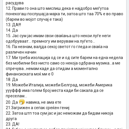
расудува
12. Прави го она што мислиш дека е најдобро меѓутоа
понекогаш послушај ја мајка ти, затоа што таа 70% е во право
(барем во мојот случај е така)
13. ДА!!!
14. Да
15. Јас сум јас имам свои сваќања што некои луѓе неги
одобруваат... премногу им верувам на луѓето...
16. Па незнам, валјда секој светот го гледа и сваќа на
различен начин
17. Ми треба изолација од се и од сите барем на една недела
без мобилни без нисто само со некоја одбрана музика...а ме
спречува...немам каде да отидам а моментално
финансиската моќ ми е 0
18. Да
19. Можеби Италија, можеби Белград, можеби Америка
уууффф има голем број места кади би сакала да се
преселам...
20. Да
навика, не ама ете
21.Загрижен а сепак среќен гениј
22. Затоа штп тоа сум јас и јас неможам да бидам никоја
друга
23. ДА!