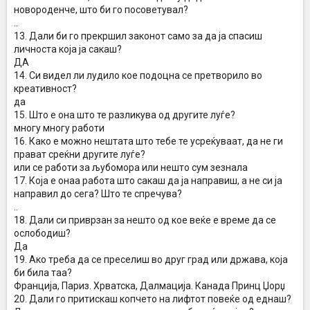
новороденче, што би го посоветувал?
..
13. Дали би го прекршил законот само за да ја спасиш
личноста која ја сакаш?
ДА
14. Си видел ли лудило кое подоцна се претворило во
креативност?
да
15. Што е она што те разликува од другите луѓе?
многу многу работи
16. Како е можно нештата што тебе те усреќуваат, да не ги
прават среќни другите луѓе?
или се работи за љубомора или нешто сум зезнала
17. Која е онаа работа што сакаш да ја направиш, а не си ја
направил до сега? Што те спречува?
..
18. Дали си приврзан за нешто од кое веќе е време да се
ослободиш?
Да
19. Ако треба да се преселиш во друг град или држава, која
би била таа?
Франција, Париз. Хрватска, Далмација. Канада Принц Џорџ
20. Дали го притискаш копчето на лифтот повеќе од еднаш?