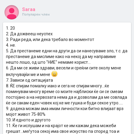
Saraa
Популарен член
1. 20
2. Да дожвееш неуспех
3. Ради реда, или дека требало во моментот
4. не.
5. Да престанеме едни на други да си нанесуваме зло, т.с. да
престанеме да мислиме како на некој да му направиме
нешто лошо, од што "НИЕ" немаме корист...
6. Да ми се живи здрави, весели и среќни сите околу мене
вклучувајќи ме и мене
7. Зависи од ситацијата
8. ЌЕ спијам помалку иако и сега не спијам многу...ќе
поминувам многу време со моите најблиски ќе си се смеам
постојано а на нервозата нема да и дозволам да ме совлада
ќе си сакам еден човек кој ке ме гушка и буди секое утро.....
9. додека можам ама имам личности кои битно влијаат врз
мојот живот 75-80%
10. И едното и другото
11. Ќе ги ислушам и на крајот ке им кажам дека можеби
грешат...меѓутоа секој има свое искуство па според тоа и