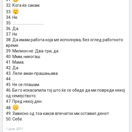
32. Кога ќе сакам.
33.
34. Не.
35. ....................................
36. Да.
37. Не.
38. Да имам работа која ме исполнува, без оглед работното
време.
39. Милион не. Два-три, да.
40. Ммм, никогаш.
41. Мама.
42. Да.
43. Леле аман прашањава.
44. ...
45. Не се плашам.
46. Би го искасапила тој што ќе се обиде да ми повреди некој
од семејството.
47. Пред некој ден.
48.
49. Зависно од тоа каков впечаток ми оставил денот.
50. Себе.
1 јули 2011