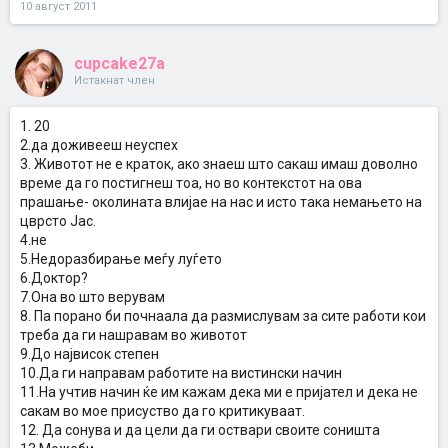
10 август 2011
cupcake27a
Истакнат член
1. 20
2.да доживееш неуспех
3. Животот не е краток, ако знаеш што сакаш имаш доволно
време да го постигнеш тоа, но во контекстот на ова
прашање- околината влијае на нас и исто така немањето на
цврсто Јас.
4.не
5.Недоразбирање меѓу луѓето
6.Доктор?
7.Она во што верувам
8. Па порано би почнаала да размислувам за сите работи кои
треба да ги нашравам во животот
9.До највисок степен
10.Да ги направам работите на вистински начин
11.На учтив начин ќе им кажам дека ми е пријател и дека не
сакам во мое присуство да го критикуваат.
12. Да сонува и да цели да ги оствари своите соништа