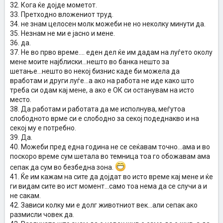
32. Кога ќе дојде мометот.
33. Претходно вложениот труд.
34. не знам целосен молк можеби не но неколку минути да.
35. Незнам не ми е јасно и мене.
36. да.
37. Не во прво време.... еден дел ќе им дадам на луѓето околу
мене моите најблиски...нешто во банка нешто за
шетање...нешто во некој бизнис каде би можела да
вработам и други луѓе...а ако на работа не иде како што
треба си одам кај мене, а ако е ОК си останувам на исто
место.
38. Да работам и работата да ме исполнува, меѓутоа
слободното врме си е слободно за секој подеднакво и на
секој му е потребно.
39. Да.
40. Можеби пред една година не се сеќавам точно...ама и во
поскоро време сум шетала во темница тоа го обожавам ама
сепак да сум во безбедна зона.
41. Ќе им кажам на сите да дојдат во исто време кај мене и ќе
ги видам сите во ист момент...само тоа нема да се случи а и
не сакам.
42. Зависи колку ми е долг животниот век...али сепак ако
размисли човек да.