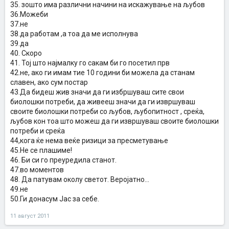
35. зошто има различни начини на искажување на љубов
36.Можеби
37.не
38.да работам ,а тоа да ме исполнува
39.да
40. Скоро
41. Тој што најмалку го сакам би го посетил прв
42.не, ако ги имам тие 10 години би можела да станам
славен, ако сум постар
43.Да бидеш жив значи да ги избршуваш сите свои
биолошки потреби, да живееш значи да ги извршуваш
своите биолошки потреби со љубов, љубопитност , среќа,
љубов кон тоа што можеш да ги извршуваш своите биолошки
потреби и среќа
44,кога ќе нема веќе ризици за пресметување
45.Не се плашиме!
46. Би си го преуредила станот.
47.во моментов
48. Да патувам околу светот. Веројатно...
49.не
50.Ги донасум Јас за себе.
11 август 2011