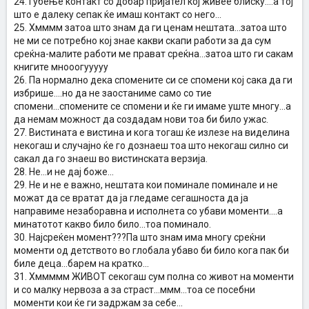
24. Губење контакт со добар пријател кој живее блиску....а тој
што е далеку сепак ќе имаш контакт со него...
25. Хмммм затоа што знам да ги ценам нештата...затоа што
не ми се потребно кој знае какви скапи работи за да сум
среќна-малите работи ме прават среќна...затоа што ги сакам
книгите мнооогууууу
26. Па нормално дека спомените си се спомени кој сака да ги
избрише....но да не заостаниме само со тие
спомени...спомените се спомени и ќе ги имаме уште многу...а
да немам можност да создадам нови тоа би било ужас.
27. Вистината е вистина и кога тогаш ќе излезе на виделина
некогаш и случајно ќе го дознаеш тоа што некогаш силно си
сакал да го знаеш во вистинската верзија.
28. Не...и не дај боже...
29. Не и не е важно, нештата кои поминале поминале и не
можат да се вратат да ја гледаме сегашноста да ја
направиме незаборавна и исполнета со убави моменти....а
минатотот какво било било...тоа поминало.
30. Најсреќен момент???Па што знам има многу среќни
моменти од детството во глобала убаво би било кога пак би
биле деца...барем на кратко...
31. Хммммм ЖИВОТ секогаш сум полна со живот на моменти
и со малку нервоза а за страст...ммм...тоа се посебни
моменти кои ќе ги задржам за себе...