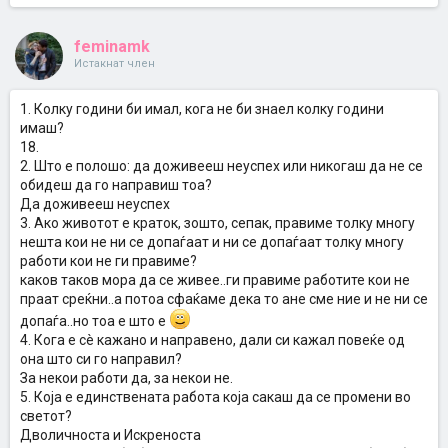
feminamk
Истакнат член
1. Колку години би имал, кога не би знаел колку години
имаш?
18.
2. Што е полошо: да доживееш неуспех или никогаш да не се
обидеш да го направиш тоа?
Да доживееш неуспех
3. Ако животот е краток, зошто, сепак, правиме толку многу
нешта кои не ни се допаѓаат и ни се допаѓаат толку многу
работи кои не ги правиме?
каков таков мора да се живее..ги правиме работите кои не
праат среќни..а потоа сфаќаме дека то ане сме ние и не ни се
допаѓа..но тоа е што е
4. Кога е сè кажано и направено, дали си кажал повеќе од
она што си го направил?
За некои работи да, за некои не.
5. Која е единствената работа која сакаш да се промени во
светот?
Дволичноста и Искреноста