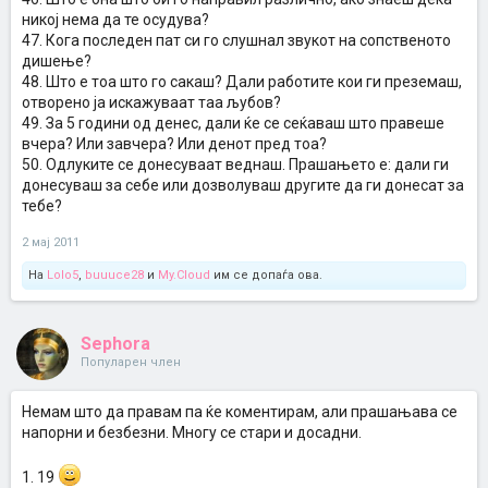
никој нема да те осудува?
47. Кога последен пат си го слушнал звукот на сопственото
дишење?
48. Што е тоа што го сакаш? Дали работите кои ги преземаш,
отворено ја искажуваат таа љубов?
49. За 5 години од денес, дали ќе се сеќаваш што правеше
вчера? Или завчера? Или денот пред тоа?
50. Одлуките се донесуваат веднаш. Прашањето е: дали ги
донесуваш за себе или дозволуваш другите да ги донесат за
тебе?
2 мај 2011
На
Lolo5
,
buuuce28
и
My.Cloud
им се допаѓа ова.
Sephora
Популарен член
Немам што да правам па ќе коментирам, али прашањава се
напорни и безбезни. Многу се стари и досадни.
1. 19