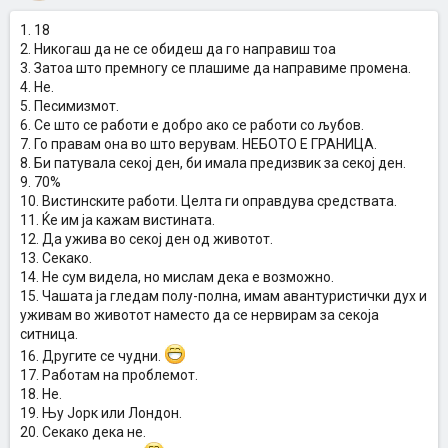
1. 18
2. Никогаш да не се обидеш да го направиш тоа
3. Затоа што премногу се плашиме да направиме промена.
4. Не.
5. Песимизмот.
6. Се што се работи е добро ако се работи со љубов.
7. Го правам она во што верувам. НЕБОТО Е ГРАНИЦА.
8. Би патувала секој ден, би имала предизвик за секој ден.
9. 70%
10. Вистинските работи. Целта ги оправдува средствата.
11. Ќе им ја кажам вистината.
12. Да ужива во секој ден од животот.
13. Секако.
14. Не сум видела, но мислам дека е возможно.
15. Чашата ја гледам полу-полна, имам авантуристички дух и
уживам во животот наместо да се нервирам за секоја
ситница.
16. Другите се чудни.
17. Работам на проблемот.
18. Не.
19. Њу Јорк или Лондон.
20. Секако дека не.