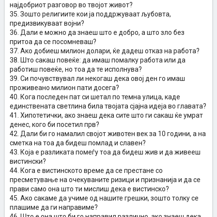
најдобриот разговор во твојот живот?
35. Зошто религиите кои ја поддржуваат љубовта,
предизвикуваат војни?
36. Дали е можно да знаеш што е добро, а што зло без
притоа да се посомневаш?
37. Ако добиеш милион долари, ќе дадеш отказ на работа?
38. Што сакаш повеќе: да имаш помалку работа или да
работиш повеќе, но тоа да те исполнува?
39. Си почувствувал ли некогаш дека овој ден го имаш
проживеано милион пати досега?
40. Кога последен пат си шетал по темна улица, каде
единствената светлина била твојата сјајна идеја во главата?
41. Хипотетички, ако знаеш дека сите што ги сакаш ќе умрат
денес, кого би посетил прв?
42. Дали би го намалил својот животен век за 10 години, а на
сметка на тоа да бидеш помлад и славен?
43. Која е разликата помеѓу тоа да бидеш жив и да живееш
вистински?
44. Кога е вистинското време да се престане со
пресметување на очекуваните ризици и признанија и да се
прави само она што ти мислиш дека е вистинско?
45. Ако сакаме да учиме од нашите грешки, зошто толку се
плашиме да ги направиме?
46. Што е она што би го направил различно, ако знаеш дека