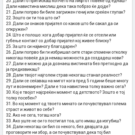
20. Дали го притискаш копчето на лифтот повеќе од еднаш?
Дали навистина мислиш дека така побрзо ќе дојде?
21. Дали попрво би биле загрижен гениј или среќен глупак?
22. Зошто си ти тоа што си?
23. Дали си онаков пријател со каков што би сакал да си
опкружен?
24. Што е полошо: кога добар пријател ќе се отсели или
губење контакт со добар пријател кој живее блиску?
25. За што си најмногу благодарен?
26. Дали попрво би ги избришал сите стари спомени отколку
никогаш повеќе да ја немаш можноста да создадеш нови?
27. Дали е можно да ја дознаеш вистината без претходно да
ја предизвикаш?
28. Дали твојот најголем страв некогаш станал реалност?
29. Дали се сеќаваш на мигот кога пред 5 години беше многу
лут и вознемирен? Дали е тоа навистина толку важно сега?
30. Кој е твојот најсреќен момент од детството? Зошто е тој
толку посебен?
31. Во кој момент од твоето минато си почувствувал голема
страст и живот во себе?
32. Ако не сега, тогаш кога?
33. Ако уште не си го постигал тоа, што имаш да изгубиш?
34. Дали некогаш си бил со некого, без двајцата да
проговорите ни збор, а си почувствувал дека тој бил