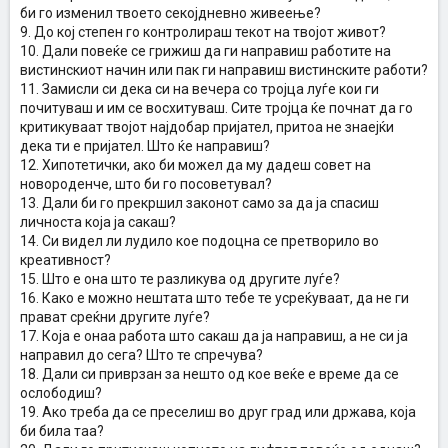
би го изменил твоето секојдневно живеење?
9. До кој степен го контролираш текот на твојот живот?
10. Дали повеќе се грижиш да ги направиш работите на
вистинскиот начин или пак ги направиш вистинските работи?
11. Замисли си дека си на вечера со тројца луѓе кои ги
почитуваш и им се восхитуваш. Сите тројца ќе почнат да го
критикуваат твојот најдобар пријател, притоа не знаејќи
дека ти е пријател. Што ќе направиш?
12. Хипотетички, ако би можел да му дадеш совет на
новороденче, што би го посоветувал?
13. Дали би го прекршил законот само за да ја спасиш
личноста која ја сакаш?
14. Си видел ли лудило кое подоцна се претворило во
креативност?
15. Што е она што те разликува од другите луѓе?
16. Како е можно нештата што тебе те усреќуваат, да не ги
прават среќни другите луѓе?
17. Која е онаа работа што сакаш да ја направиш, а не си ја
направил до сега? Што те спречува?
18. Дали си приврзан за нешто од кое веќе е време да се
ослободиш?
19. Ако треба да се преселиш во друг град или држава, која
би била таа?