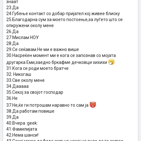
знаат
23.Да
24.Губење контакт со добар пријател кој живее блиску
25.Благодарна сум за моето постоење,за луѓето што се
опкружени околу мене
26.Да
27.Мислам НОУ
28.Да
29.Се сеќавам.Не ми е важно више
30.Насреќен момент ми е кога се запознав со мојата
другарка Еми,заедно бркафме дечковци хихихи
31.Кога се роди моето братче
32. Никогаш
33.Све околу мене
34.Дааааа
35.Секој за својот господар
36.Не
37.Не,ќе ги потрошам наравно то сам ја
38.Да работам повише
39.Да
40.Вчера :geek:
41.Фамилијата
42.Нема шанси!