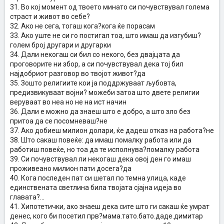
31. Во кој момент од твоето минато си почувствувал голема
страст и живот во себе?
32. Ако не сега, тогаш кога?кога ќе порасам
33. Ако уште не си го постигал тоа, што имаш да изгубиш?
голем број другари и другарки
34. Дали некогаш си бил со некого, без двајцата да
проговорите ни збор, а си почувствувал дека тој бил
најдобриот разговор во твојот живот?да
35. Зошто религиите кои ја поддржуваат љубовта,
предизвикуваат војни? можеби затоа што двете религии
веруваат во неа но не на ист начин
36. Дали е можно да знаеш што е добро, а што зло без
притоа да се посомневаш?не
37. Ако добиеш милион долари, ќе дадеш отказ на работа?не
38. Што сакаш повеќе: да имаш помалку работа или да
работиш повеќе, но тоа да те исполнува?помалку работа
39. Си почувствувал ли некогаш дека овој ден го имаш
проживеано милион пати досега?да
40. Кога последен пат си шетал по темна улица, каде
единствената светлина била твојата сјајна идеја во
главата?...
41. Хипотетички, ако знаеш дека сите што ги сакаш ќе умрат
денес, кого би посетил прв?мама.тато.бато.даде.димитар