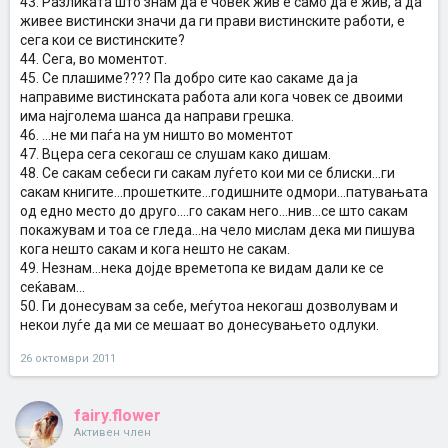
43. Разликата што знам да е човек жив е само да е жив, а да
живее вистински значи да ги прави вистинските работи, е
сега кои се вистинските?
44. Сега, во моментот.
45. Се плашиме???? Па добро сите као сакаме да ја
направиме вистинската работа али кога човек се двоими
има најголема шанса да направи грешка.
46. ...не ми паѓа на ум ништо во моментот
47. Вцера сега секогаш се слушам како дишам.
48. Се сакам себеси ги сакам луѓето кои ми се блиски...ги
сакам книгите...прошетките...годишните одмори...патувањата
од едно место до друго....го сакам него...нив...се што сакам
покажувам и тоа се гледа...на чело мислам дека ми пишува
кога нешто сакам и кога нешто не сакам.
49. Незнам...нека дојде времетопа ке видам дали ке се
сеќавам...
50. Ги донесувам за себе, меѓутоа некогаш дозволувам и
некои луѓе да ми се мешаат во донесувањето одлуки.
26 октомври 2011
fairy.flower
Активен член