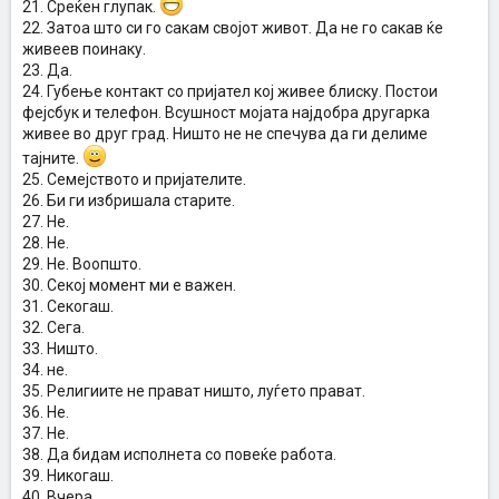
21. Среќен глупак.
22. Затоа што си го сакам својот живот. Да не го сакав ќе
живеев поинаку.
23. Да.
24. Губење контакт со пријател кој живее блиску. Постои
фејсбук и телефон. Всушност мојата најдобра другарка
живее во друг град. Ништо не не спечува да ги делиме
тајните.
25. Семејството и пријателите.
26. Би ги избришала старите.
27. Не.
28. Не.
29. Не. Воопшто.
30. Секој момент ми е важен.
31. Секогаш.
32. Сега.
33. Ништо.
34. не.
35. Религиите не прават ништо, луѓето прават.
36. Не.
37. Не.
38. Да бидам исполнета со повеќе работа.
39. Никогаш.
40. Вчера.