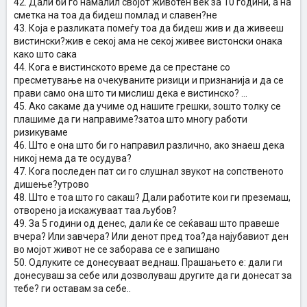
42. Дали би го намалил својот животен век за 10 години, а на
сметка на тоа да бидеш помлад и славен?не
43. Која е разликата помеѓу тоа да бидеш жив и да живееш
вистински?жив е секој ама не секој живее вистонски онака
како што сака
44. Кога е вистинското време да се престане со
пресметување на очекуваните ризици и признанија и да се
прави само она што ти мислиш дека е вистинско? ...
45. Ако сакаме да учиме од нашите грешки, зошто толку се
плашиме да ги направиме?затоа што многу работи
ризикуваме
46. Што е она што би го направил различно, ако знаеш дека
никој нема да те осудува?
47. Кога последен пат си го слушнал звукот на сопственото
дишење?утрово
48. Што е тоа што го сакаш? Дали работите кои ги преземаш,
отворено ја искажуваат таа љубов?
49. За 5 години од денес, дали ќе се сеќаваш што правеше
вчера? Или завчера? Или денот пред тоа?да најубавиот ден
во мојот живот не се заборава се е запишано
50. Одлуките се донесуваат веднаш. Прашањето е: дали ги
донесуваш за себе или дозволуваш другите да ги донесат за
тебе? ги оставам за себе..