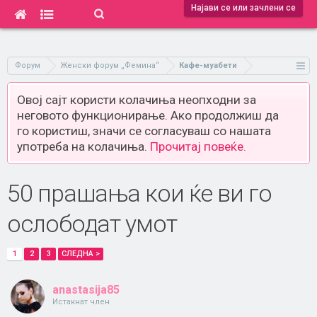
Најави се или зачлени се
Форум
Женски форум „Фемина“
Кафе-муабети
Овој сајт користи колачиња неопходни за
неговото функционирање. Ако продолжиш да
го користиш, значи се согласуваш со нашата
употреба на колачиња.
Прочитај повеќе.
50 прашања кои ќе ви го
ослободат умот
1
2
3
СЛЕДНА >
anastasija85
Истакнат член