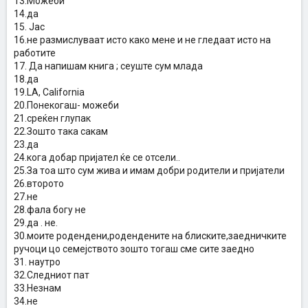
13.Можеби
14.да
15. Јас
16.не размислуваат исто како мене и не гледаат исто на
работите
17. Да напишам книга ; сеуште сум млада
18.да
19.LA, California
20.Понекогаш- можеби
21.среќен глупак
22.Зошто така сакам
23.да
24.кога добар пријател ќе се отсели..
25.За тоа што сум жива и имам добри родители и пријатели
26.второто
27.не
28.фала богу не
29.да . не.
30.моите родендени,родендените на блиските,заедничките
ручоци цо семејството зошто тогаш сме сите заедно
31. наутро
32.Следниот пат
33.Незнам
34.не