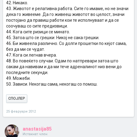
42. Никако.
43. Животот е релативна работа. Сите го имаме, но не значи
дека го живееме. Да го живееш животот во целост, значи
постојано да правиш работи кои те исполнуваат и да се
соочуваш со сите предизвици.
44. Кога сите ризици се минато.
45. Затоа што се
грешки
. Никој не сака грешки.
46. Би живеела различно. Со долги прошетки по кејот сама,
без да ми се чудат.
47. Кога си легнав вчера.
48. Во повеќето случаи. Одам по натпревари затоа што
сакам да навивам и да ми тече адреналинот низ вени до
последните секунди.
49. Можеби.
50. Зависи. Некогаш сама, некогаш со помош.
СПОЈЛЕР
25 февруари 2012
anastasija85
Истакнат член