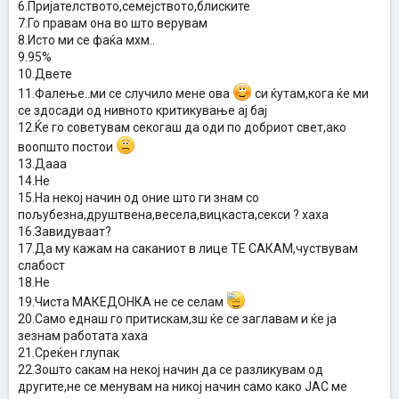
6.Пријателството,семејството,блиските
7.Го правам она во што верувам
8.Исто ми се фаќа мхм..
9.95%
10.Двете
11.Фалење..ми се случило мене ова
си ќутам,кога ќе ми
се здосади од нивното критикување ај бај
12.Ќе го советувам секогаш да оди по добриот свет,ако
воопшто постои
13.Дааа
14.Не
15.На некој начин од оние што ги знам со
пољубезна,друштвена,весела,вицкаста,секси ? хаха
16.Завидуваат?
17.Да му кажам на саканиот в лице ТЕ САКАМ,чуствувам
слабост
18.Не
19.Чиста МАКЕДОНКА не се селам
20.Само еднаш го притискам,зш ќе се заглавам и ќе ја
зезнам работата хаха
21.Среќен глупак
22.Зошто сакам на некој начин да се разликувам од
другите,не се менувам на никој начин само како ЈАС ме