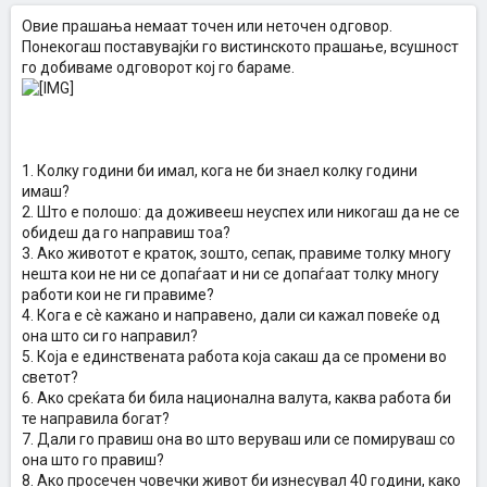
Овие прашања немаат точен или неточен одговор.
Понекогаш поставувајќи го вистинското прашање, всушност
го добиваме одговорот кој го бараме.
1. Колку години би имал, кога не би знаел колку години
имаш?
2. Што е полошо: да доживееш неуспех или никогаш да не се
обидеш да го направиш тоа?
3. Ако животот е краток, зошто, сепак, правиме толку многу
нешта кои не ни се допаѓаат и ни се допаѓаат толку многу
работи кои не ги правиме?
4. Кога е сè кажано и направено, дали си кажал повеќе од
она што си го направил?
5. Која е единствената работа која сакаш да се промени во
светот?
6. Ако среќата би била национална валута, каква работа би
те направила богат?
7. Дали го правиш она во што веруваш или се помируваш со
она што го правиш?
8. Ако просечен човечки живот би изнесувал 40 години, како