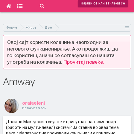
Најави се или зачлени се
Форум
Живот
Дом
Овој сајт користи колачиња неопходни за
неговото функционирање. Ако продолжиш да
го користиш, значи се согласуваш со нашата
употреба на колачиња.
Прочитај повеќе.
Amway
oraiaeleni
Истакнат член
Дали во Македонија сеуште е присутна оваа компанија
(работи на мулти-левел) систем? Ја ставив во оваа тема
иако дијапазонот на производи кои ги нуди е прилично