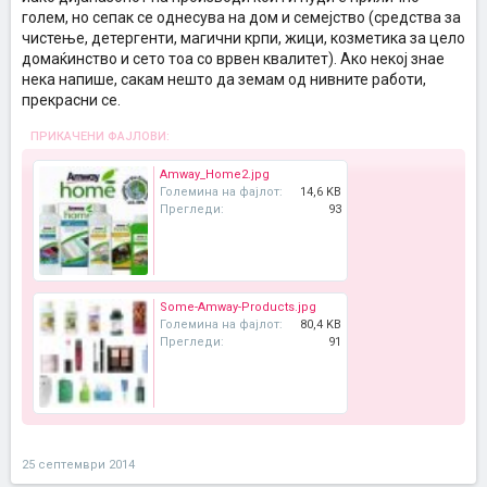
голем, но сепак се однесува на дом и семејство (средства за
чистење, детергенти, магични крпи, жици, козметика за цело
домаќинство и сето тоа со врвен квалитет). Ако некој знае
нека напише, сакам нешто да земам од нивните работи,
прекрасни се.
ПРИКАЧЕНИ ФАЈЛОВИ:
Amway_Home2.jpg
Големина на фајлот:
14,6 KB
Прегледи:
93
Some-Amway-Products.jpg
Големина на фајлот:
80,4 KB
Прегледи:
91
25 септември 2014