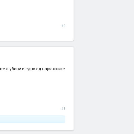
#2
ите љубови и едно од најважните
#3