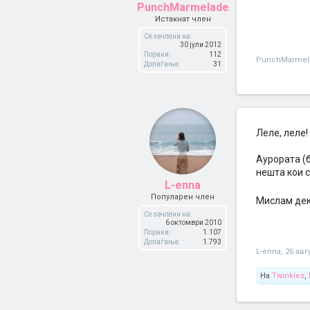
PunchMarmelade
Истакнат член
Се зачлени на:
30 јули 2012
Пораки:
112
PunchMarmel
Допаѓања:
31
Леле, леле!
Аурората (б
нешта кои 
L-enna
Популарен член
Мислам дек
Се зачлени на:
6 октомври 2010
Пораки:
1.107
Допаѓања:
1.793
L-enna
,
26 авг
На
Twinkles
,