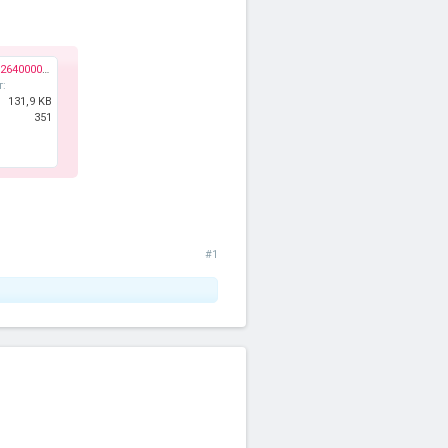
article-2145624-131D2640000005DC-649_964x764.jpg
т:
131,9 KB
351
#1