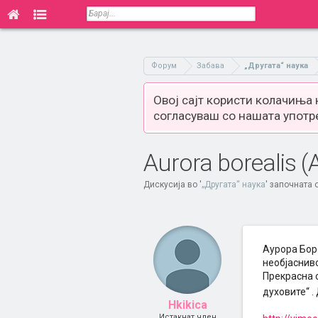
Форум
Забава
„Другата“ наука
Овој сајт користи колачиња
согласуваш со нашата употр
Aurora borealis 
Дискусија во '
„Другата“ наука
' започната
Аурора Бор
необјасниво
Прекрасна с
духовите“ .
Hkikica
Истакнат член