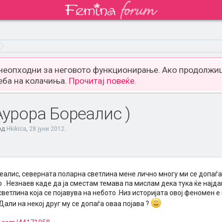
 неопходни за неговото функционирање. Ако продолжиш
еба на колачиња.
Прочитај повеќе.
(Аурора Бореалис )
 од
Hkikica
,
28 јуни 2012
.
еалис, северната поларна светлина мене лично многу ми се допаѓа
 . Незнаев каде да ја сместам темава па мислам дека тука ќе најда
ветлина која се појавува на небото .Низ историјата овој феномен е
 Дали на некој друг му се допаѓа оваа појава ?