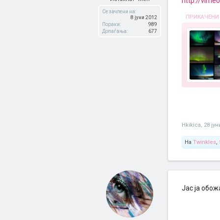
http://vim
Се зачлени на:
ПРИКАЧЕНИ
8 јуни 2012
Пораки:
989
Допаѓања:
677
Hkikica
,
28 јун
На
Twinkles
,
Јас ја обо