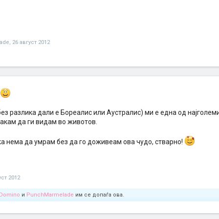
ade
,
26 август 2012
ез разлика дали е Бореалис или Аустралис) ми е една од најголем
сакам да ги видам во животов.
а нема да умрам без да го доживеам ова чудо, стварно!
уст 2012
Domino
и
PunchMarmelade
им се допаѓа ова.