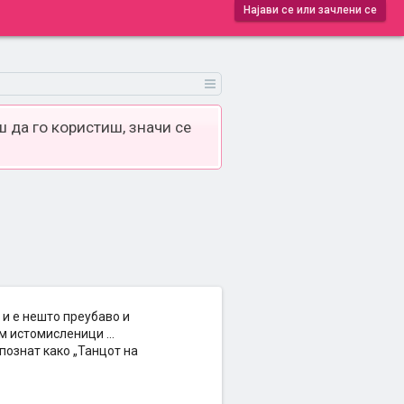
Најави се или зачлени се
 да го користиш, значи се
 и е нешто преубаво и
м истомисленици ...
 познат како „Танцот на