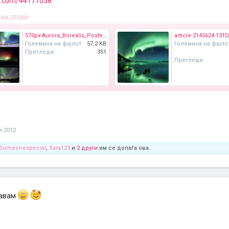
eo.com/44171058
 ФАЈЛОВИ:
570px-Aurora_Borealis_Poster.jpg
Големина на фајлот:
57,2 KB
Големина на фајло
Прегледи:
351
Прегледи:
и 2012
Someonespecial
,
Sara123
и
2 други
им се допаѓа ова.
жавам