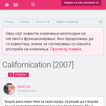
Најави се или зачлени се
Форум
Забава
Филм и ТВ
Серии и емисии
Овој сајт користи колачиња неопходни за
неговото функционирање. Ако продолжиш да
го користиш, значи се согласуваш со нашата
употреба на колачиња.
Прочитај повеќе.
Californication [2007]
1
2
СЛЕДНА >
NelChe
Истакнат член
Видов дека нема тема за оваа серија, па решив да отворам