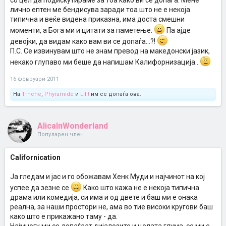
со цел да подискутираме за тоа како ви се допаѓа. Мене
лично ептен ме бендисува заради тоа што не е некоја
типична и веќе видена приказна, има доста смешни
моменти, а Бога ми и цитати за паметење.
Па ајде
девојки, да видам како вам ви се допаѓа...?!
П.С. Се извинувам што не знам превод на македонски јазик,
некако глупаво ми беше да напишам Калифорнизација..
16 февруари 2011
На
Trnche
,
Phyramide
и
Lilit
им се допаѓа ова.
AlicaInWonderland
Популарен член
Californication
Ја гледам и јас и го обожавам Хенк Муди и најчинот на кој
успее да зезне се
Kако што кажа не е некоја типична
драма или комедија, си има и од двете и баш ми е онака
реална, за наши простори не, ама во тие високи кругови баш
како што е прикажано таму - да.