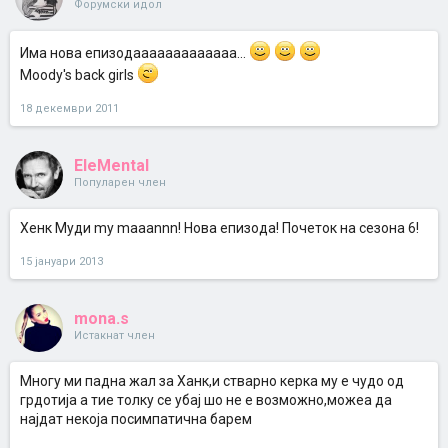
Форумски идол
Има нова епизодааааааааааааа...
Moody's back girls
18 декември 2011
EleMental
Популарен член
Хенк Муди my maaannn! Нова епизода! Почеток на сезона 6!
15 јануари 2013
mona.s
Истакнат член
Многу ми падна жал за Ханк,и стварно керка му е чудо од
грдотија а тие толку се убај шо не е возможно,можеа да
најдат некоја посимпатична барем