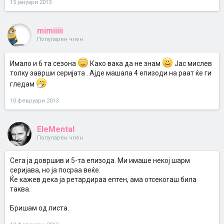
15 јануари 2013
mimiiiii
Популарен член
Имало и 6 та сезона
Како вака да не знам
Јас мислев
толку заврши серијата . Ајде машала 4 епизоди на раат ќе ги
гледам
10 февруари 2013
EleMental
Популарен член
Сега ја довршив и 5-та епизода. Ми имаше некој шарм
серијава, но ја посраа веќе.
Ќе кажев дека ја ретардираа ептен, ама отсекогаш била
таква.
Бришам од листа.