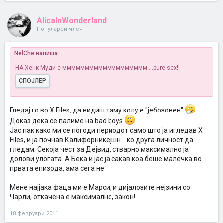
AlicaInWonderland
Популарен член
NelChe напиша:
НА Хенк Муди е ммммммммммммммммммм....pure sex!!
СПОЈЛЕР
Гледај го во X Files, да видиш таму колу е "јебозовен"
Доказ дека се палиме на bad boys
Јас пак како ми се погоди периодот само што ја игледав X
Кликни за проширување...
Files, и ја почнав Калифорникејшн....ко друга личност да
гледам. Секоја чест за Дејвид, стварно максимално ја
долови улогата. А Бека и јас ја сакав коа беше малечка во
првата епизода, ама сега не
Мене најјака фаца ми е Марси, и дијалозите нејзини со
Чарли, откачена е максимално, закон!
18 февруари 2011