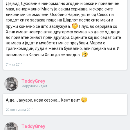
Дејвид Духовни е ненормално згоден и секси и привлечен
маж, ненормално! Многу ја сакам серијава, и скоро сите
ликови ми се омилени. Особено Чарли, уште од Сексот и
градот си го засакав пошо на Шарлот после сите маки и
пружи конечно се што заслужува.
Плус, во серијава со
Хенк имаат неверојатна другарска хемија, ко да се од деца
во приватен живот први другари. Сцените кај шо седат сите
на маса и јадат и муабетат ми се преубави. Марси е
трагикомедии, луда е жената буквално, али прејака ми е. И
навивам за Карен и Хенк да се заедно.
7 јуни 2011
TeddyGrey
Форумски идол
Ajде, Јануари, нова сезона... Кент веит
22 октомври 2011
TeddyGrey