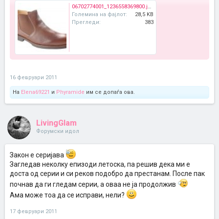
06702774001_1236558369800.jpg
Големина на фајлот:
28,5 KB
Прегледи:
383
16 февруари 2011
На
Elena69221
и
Phyramide
им се допаѓа ова.
LivingGlam
Форумски идол
Закон е серијава
Загледав неколку епизоди летоска, па решив дека ми е
доста од серии и си реков подобро да престанам. После пак
почнав да ги гледам серии, а оваа не ја продолжив
Ама може тоа да се исправи, нели?
17 февруари 2011