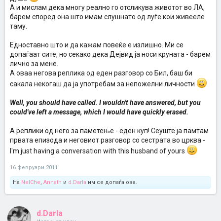
А и мислам дека многу реално го отсликува животот во ЛА,
барем според она што имам слушнато од луѓе кои живееле
таму.
Едноставно што и да кажам повеќе е излишно. Ми се
допаѓаат сите, но секако дека Дејвид ја носи круната - барем
лично за мене.
А оваа негова реплика од еден разговор со Бил, баш би
сакала некогаш да ја употребам за непожелни личности
Well, you should have called. I wouldn't have answered, but you
could've left a message, which I would have quickly erased.
А реплики од него за паметење - еден куп! Сеуште ја памтам
првата епизода и неговиот разговор со сестрата во црква -
I'm just having a conversation with this husband of yours
16 февруари 2011
На
NelChe
,
Annath
и
d.Darla
им се допаѓа ова.
d.Darla