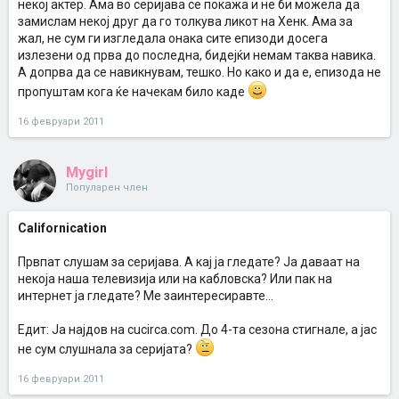
некој актер. Ама во серијава се покажа и не би можела да
замислам некој друг да го толкува ликот на Хенк. Ама за
жал, не сум ги изгледала онака сите епизоди досега
излезени од прва до последна, бидејќи немам таква навика.
А допрва да се навикнувам, тешко. Но како и да е, епизода не
пропуштам кога ќе начекам било каде
16 февруари 2011
Mygirl
Популарен член
Californication
Првпат слушам за серијава. А кај ја гледате? Ја даваат на
некоја наша телевизија или на кабловска? Или пак на
интернет ја гледате? Ме заинтересиравте...
Едит: Ја најдов на cucirca.com. До 4-та сезона стигнале, а јас
не сум слушнала за серијата?
16 февруари 2011