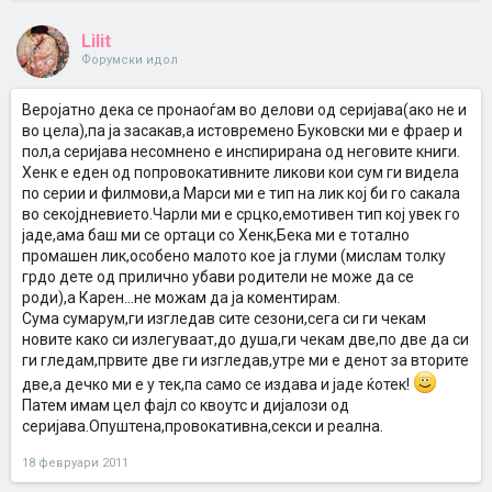
Lilit
Форумски идол
Веројатно дека се пронаоѓам во делови од серијава(ако не и
во цела),па ја засакав,а истовремено Буковски ми е фраер и
пол,а серијава несомнено е инспирирана од неговите книги.
Хенк е еден од попровокативните ликови кои сум ги видела
по серии и филмови,а Марси ми е тип на лик кој би го сакала
во секојдневието.Чарли ми е срцко,емотивен тип кој увек го
јаде,ама баш ми се ортаци со Хенк,Бека ми е тотално
промашен лик,особено малото кое ја глуми (мислам толку
грдо дете од прилично убави родители не може да се
роди),а Карен...не можам да ја коментирам.
Сума сумарум,ги изгледав сите сезони,сега си ги чекам
новите како си излегуваат,до душа,ги чекам две,по две да си
ги гледам,првите две ги изгледав,утре ми е денот за вторите
две,а дечко ми е у тек,па само се издава и јаде ќотек!
Патем имам цел фајл со квоутс и дијалози од
серијава.Опуштена,провокативна,секси и реална.
18 февруари 2011