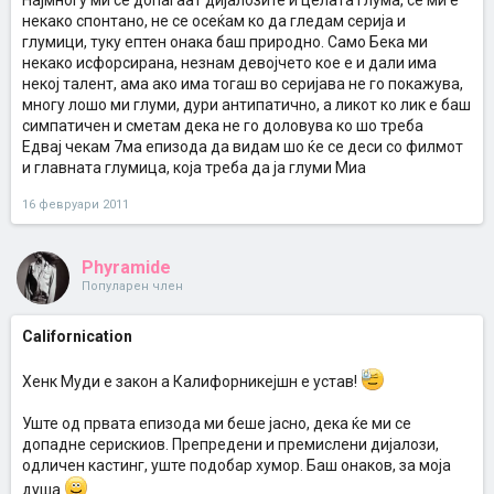
Најмногу ми се допаѓаат дијалозите и целата глума, се ми е
некако спонтано, не се осеќам ко да гледам серија и
глумици, туку ептен онака баш природно. Само Бека ми
некако исфорсирана, незнам девојчето кое е и дали има
некој талент, ама ако има тогаш во серијава не го покажува,
многу лошо ми глуми, дури антипатично, а ликот ко лик е баш
симпатичен и сметам дека не го доловува ко шо треба
Едвај чекам 7ма епизода да видам шо ќе се деси со филмот
и главната глумица, која треба да ја глуми Миа
16 февруари 2011
Phyramide
Популарен член
Californication
Хенк Муди е закон а Калифорникејшн е устав!
Уште од првата епизода ми беше јасно, дека ќе ми се
допадне серискиов. Препредени и премислени дијалози,
одличен кастинг, уште подобар хумор. Баш онаков, за моја
душа