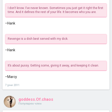
I don’t know. I’ve never known. Sometimes you just get it right the first
time. And it defines the rest of your life. It becomes who you are.
–Hank
Revenge is a dish best served with my dick.
–Hank
It’s about pussy. Getting some, giving it away, and keeping it clean.
–Marcy
7 јуни 2011
goddess.Of.chaos
Популарен член