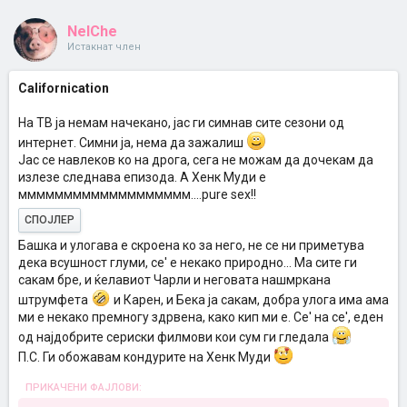
NelChe
Истакнат член
Californication
На ТВ ја немам начекано, јас ги симнав сите сезони од
интернет. Симни ја, нема да зажалиш
Јас се навлеков ко на дрога, сега не можам да дочекам да
излезе следнава епизода. А Хенк Муди е
ммммммммммммммммммм....pure sex!!
СПОЈЛЕР
Башка и улогава е скроена ко за него, не се ни приметува
дека всушност глуми, се' е некако природно... Ма сите ги
сакам бре, и ќелавиот Чарли и неговата нашмркана
штрумфета
и Карен, и Бека ја сакам, добра улога има ама
ми е некако премногу здрвена, како кип ми е. Се' на се', еден
од најдобрите сериски филмови кои сум ги гледала
П.С. Ги обожавам кондурите на Хенк Муди
ПРИКАЧЕНИ ФАЈЛОВИ: