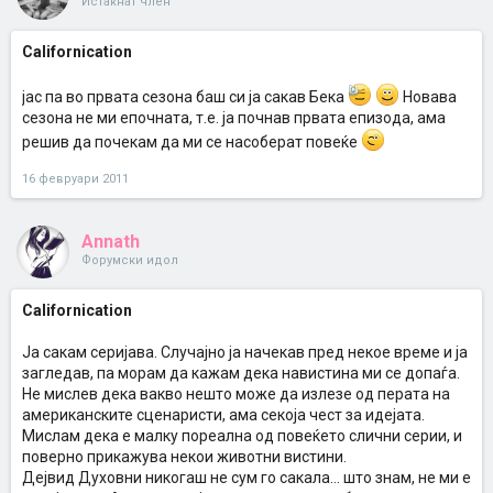
Истакнат член
Californication
јас па во првата сезона баш си ја сакав Бека
Новава
сезона не ми епочната, т.е. ја почнав првата епизода, ама
решив да почекам да ми се насоберат повеќе
16 февруари 2011
Annath
Форумски идол
Californication
Ја сакам серијава. Случајно ја начекав пред некое време и ја
загледав, па морам да кажам дека навистина ми се допаѓа.
Не мислев дека вакво нешто може да излезе од перата на
американските сценаристи, ама секоја чест за идејата.
Мислам дека е малку пореална од повеќето слични серии, и
поверно прикажува некои животни вистини.
Дејвид Духовни никогаш не сум го сакала... што знам, не ми е