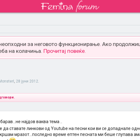
 неопходни за неговото функционирање. Ако продолжиш
еба на колачиња.
Прочитај повеќе.
MonsterI
,
28 јуни 2012
.
дговори.
барав...не најдов ваква тема ..
е да ставате линкови од Youtube на песни кои ви се допаднале од
скршам мразот...последно време ептен песната ми беше глупава ама 