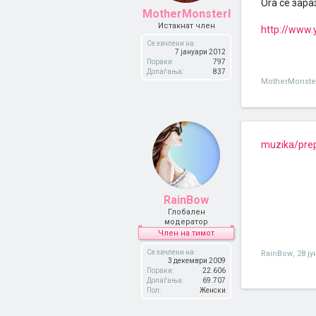
Ora се зара
MotherMonsterI
Истакнат член
http://www
Се зачлени на:
7 јануари 2012
Пораки:
797
Допаѓања:
837
MotherMonste
muzika/prep
RainBow
Глобален
модератор
Член на тимот
Се зачлени на:
RainBow
,
28 ју
3 декември 2009
Пораки:
22.606
Допаѓања:
69.707
Пол:
Женски