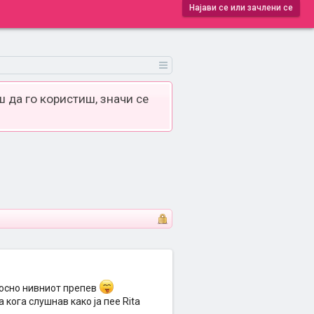
Најави се или зачлени се
 да го користиш, значи се
носно нивниот препев
кога слушнав како ја пее Rita