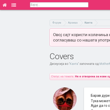
Форум
Архива
Канта
Овој сајт користи колачиња
согласуваш со нашата употр
Covers
Дискусија во '
Канта
' започната од
Mother
Статус на темата:
Не е отворена за нови о
Барав дури 
Тука может
Ајде да го 