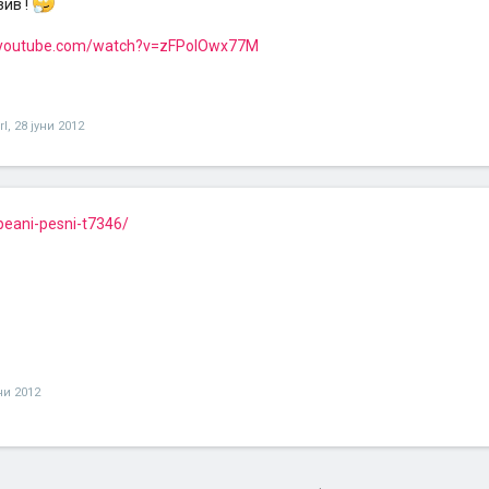
зив !
.youtube.com/watch?v=zFPoIOwx77M
rI
,
28 јуни 2012
eani-pesni-t7346/
ни 2012