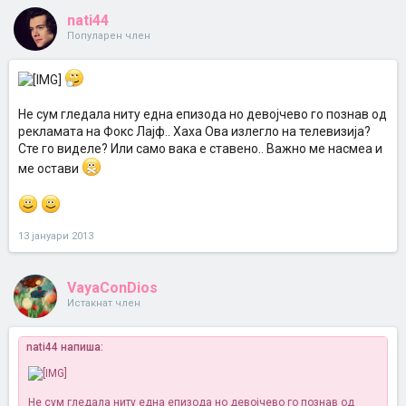
nati44
Популарен член
Не сум гледала ниту една епизода но девојчево го познав од
рекламата на Фокс Лајф.. Хаха Ова излегло на телевизија?
Сте го виделе? Или само вака е ставено.. Важно ме насмеа и
ме остави
13 јануари 2013
VayaConDios
Истакнат член
nati44 напиша:
Не сум гледала ниту една епизода но девојчево го познав од