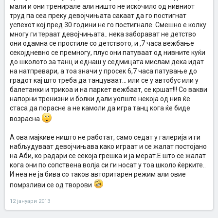
мали и они тренирале али ништо не искочило од нивниот
труд па сеа преку девојчињата сакаат да го постигнат
успехот кој пред 30 години не го постигнале. Смешно е колку
многу ги тераат девојчињата.. нека заборават не детство
они одамна се простиле со детството, и ,7 часа вежбање
секојдневно се премногу, плус они патуваат од нивните куќи
до школото за танц и еднаш у седмицата мислам дека идат
на натпревари, а тоа значи у просек 6,7 часа патување до
градот кај што треба да танцуваат... или се у автобус или у
балетанки и трикоа и на паркет вежбаат, се кршат!!! Со вакви
напорни тренизни и болки дали уопште некоја од нив ќе
стаса да порасне а не камоли да игра танц кога ќе биде
возрасна
А ова мајкиве ништо не работат, само седат у галерија и ги
набљудуваат девојчињава како играат и се жалат постојано
на Аби, ко радари се секоја грешка и ја мерат.Е што се жалат
кога они по сопствена волја си ги носат у тоа школо ќерките..
И неа не ја бива со таков авторитарен режим али овие
помрзливи се од творови
12 јануари 2013