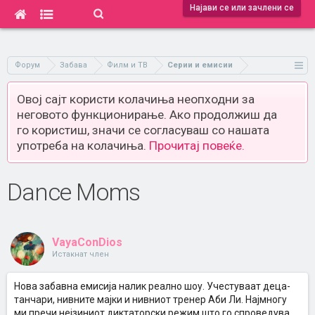
Најави се или зачлени се
Форум
Забава
Филм и ТВ
Серии и емисии
Овој сајт користи колачиња неопходни за
неговото функционирање. Ако продолжиш да
го користиш, значи се согласуваш со нашата
употреба на колачиња.
Прочитај повеќе.
Dance Moms
VayaConDios
Истакнат член
Нова забавна емисија налик реално шоу. Учестуваат деца-
танчари, нивните мајки и нивниот тренер Аби Ли. Најмногу
ми пречи нејзиниот диктаторски режим што го спроведува