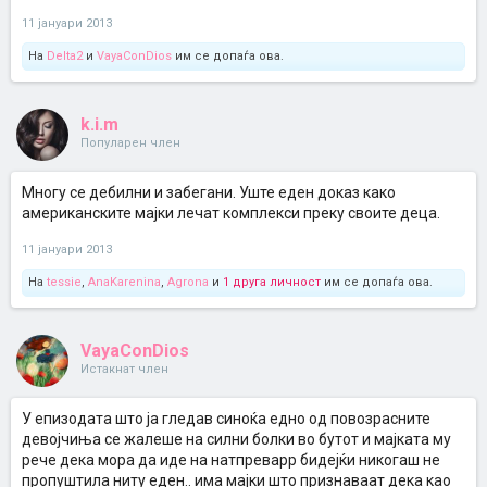
11 јануари 2013
На
Delta2
и
VayaConDios
им се допаѓа ова.
k.i.m
Популарен член
Многу се дебилни и забегани. Уште еден доказ како
американските мајки лечат комплекси преку своите деца.
11 јануари 2013
На
tessie
,
AnaKarenina
,
Agrona
и
1 друга личност
им се допаѓа ова.
VayaConDios
Истакнат член
У епизодата што ја гледав синоќа едно од повозрасните
девојчиња се жалеше на силни болки во бутот и мајката му
рече дека мора да иде на натпреварр бидејќи никогаш не
пропуштила ниту еден.. има мајки што признаваат дека као