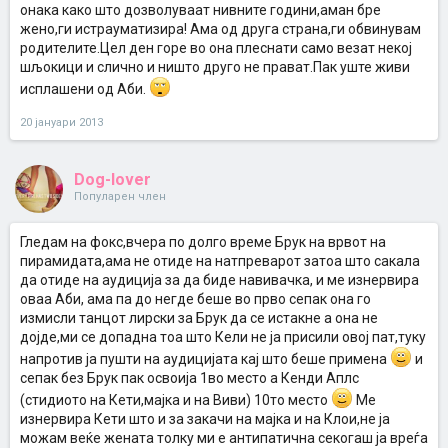
онака како што дозволуваат нивните години,аман бре
жено,ги истрауматизира! Ама од друга страна,ги обвинувам
родителите.Цел ден горе во она плеснати само везат некој
шљокици и слично и ништо друго не прават.Пак уште живи
исплашени од Аби.
20 јануари 2013
Dog-lover
Популарен член
Гледам на фокс,вчера по долго време Брук на врвот на
пирамидата,ама не отиде на натпреварот затоа што сакала
да отиде на аудиција за да биде навивачка, и ме изнервира
оваа Аби, ама па до негде беше во прво сепак она го
измисли танцот лирски за Брук да се истакне а она не
дојде,ми се допадна тоа што Кели не ја присили овој пат,туку
напротив ја пушти на аудицијата кај што беше примена
и
сепак без Брук пак освоија 1во место а Кенди Аплс
(стидиото на Кети,мајка и на Виви) 10то место
Ме
изнервира Кети што и за закачи на мајка и на Клои,не ја
можам веќе жената толку ми е антипатична секогаш ја вреѓа