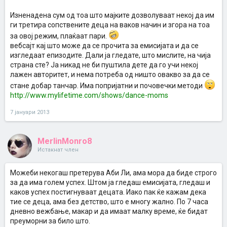
Изненадена сум од тоа што мајките дозволуваат некој да им
ги третира сопствените деца на ваков начин и згора на тоа
за овој режим, плаќаат пари.
вебсајт кај што може да се прочита за емисијата и да се
изгледаат епизодите. Дали ја гледате, што мислите, на чија
страна сте? Ја никад не би пуштила дете да го учи некој
лажен авторитет, и нема потреба од ништо овакво за да се
стане добар танчар. Има попријатни и почовечки методи
http://www.mylifetime.com/shows/dance-moms
7 јануари 2013
MerlinMonro8
Истакнат член
Можеби некогаш претерува Аби Ли, ама мора да биде строго
за да има голем успех. Штом ја гледаш емисијата, гледаш и
каков успех постигнуваат децата. Иако пак ќе кажам дека
тие се деца, ама без детство, што е многу жално. По 7 часа
дневно вежбање, макар и да имаат малку време, ќе бидат
преуморни за било што.