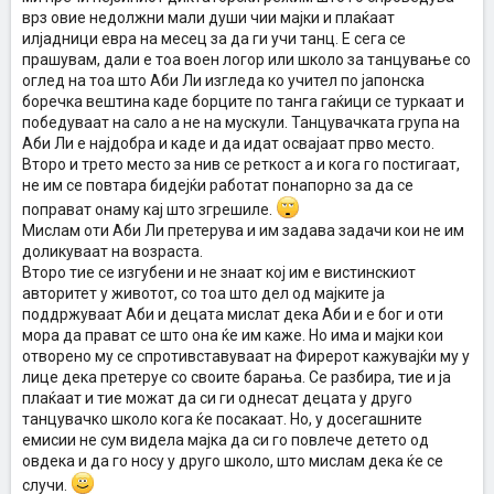
врз овие недолжни мали души чии мајки и плаќаат
илјадници евра на месец за да ги учи танц. Е сега се
прашувам, дали е тоа воен логор или школо за танцување со
оглед на тоа што Аби Ли изгледа ко учител по јапонска
боречка вештина каде борците по танга гаќици се туркаат и
победуваат на сало а не на мускули. Танцувачката група на
Аби Ли е најдобра и каде и да идат освајаат прво место.
Второ и трето место за нив се реткост а и кога го постигаат,
не им се повтара бидејќи работат понапорно за да се
поправат онаму кај што згрешиле.
Мислам оти Аби Ли претерува и им задава задачи кои не им
доликуваат на возраста.
Второ тие се изгубени и не знаат кој им е вистинскиот
авторитет у животот, со тоа што дел од мајките ја
поддржуваат Аби и децата мислат дека Аби и е бог и оти
мора да прават се што она ќе им каже. Но има и мајки кои
отворено му се спротивставуваат на Фирерот кажувајќи му у
лице дека претеруе со своите барања. Се разбира, тие и ја
плаќаат и тие можат да си ги однесат децата у друго
танцувачко школо кога ќе посакаат. Но, у досегашните
емисии не сум видела мајка да си го повлече детето од
овдека и да го носу у друго школо, што мислам дека ќе се
случи.