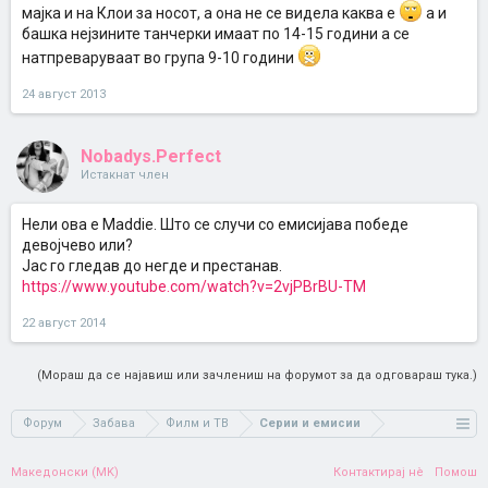
мајка и на Клои за носот, а она не се видела каква е
а и
башка нејзините танчерки имаат по 14-15 години а се
натпреваруваат во група 9-10 години
24 август 2013
Nobadys.Perfect
Истакнат член
Нели ова е Maddie. Што се случи со емисијава победе
девојчево или?
Јас го гледав до негде и престанав.
https://www.youtube.com/watch?v=2vjPBrBU-TM
22 август 2014
(Мораш да се најавиш или зачлениш на форумот за да одговараш тука.)
Форум
Забава
Филм и ТВ
Серии и емисии
Македонски (MK)
Контактирај нè
Помош