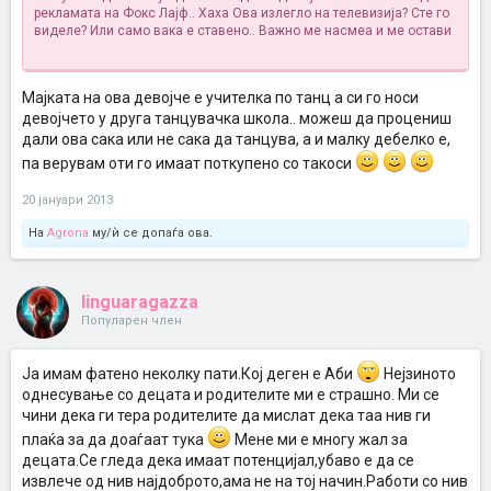
рекламата на Фокс Лајф.. Хаха Ова излегло на телевизија? Сте го
виделе? Или само вака е ставено.. Важно ме насмеа и ме остави
Мајката на ова девојче е учителка по танц а си го носи
девојчето у друга танцувачка школа.. можеш да процениш
дали ова сака или не сака да танцува, а и малку дебелко е,
па верувам оти го имаат поткупено со такоси
20 јануари 2013
На
Agrona
му/ѝ се допаѓа ова.
linguaragazza
Популарен член
Ја имам фатено неколку пати.Кој деген е Аби
Нејзиното
однесување со децата и родителите ми е страшно. Ми се
чини дека ги тера родителите да мислат дека таа нив ги
плаќа за да доаѓаат тука
Мене ми е многу жал за
децата.Се гледа дека имаат потенцијал,убаво е да се
извлече од нив најдоброто,ама не на тој начин.Работи со нив