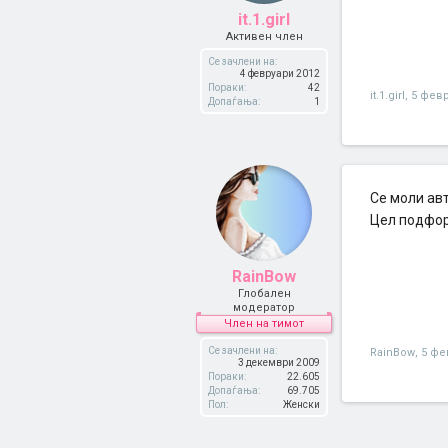
it.1.girl
Активен член
Се зачлени на:
4 февруари 2012
Пораки:
42
it.1.girl
,
5 февр
Допаѓања:
1
Се моли ав
Цел подфор
RainBow
Глобален
модератор
Член на тимот
Се зачлени на:
RainBow
,
5 фе
3 декември 2009
Пораки:
22.605
Допаѓања:
69.705
Пол:
Женски