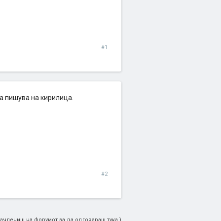
#1
а пишува на кирилица.
#2
ачлениш на форумот за да одговараш тука.)