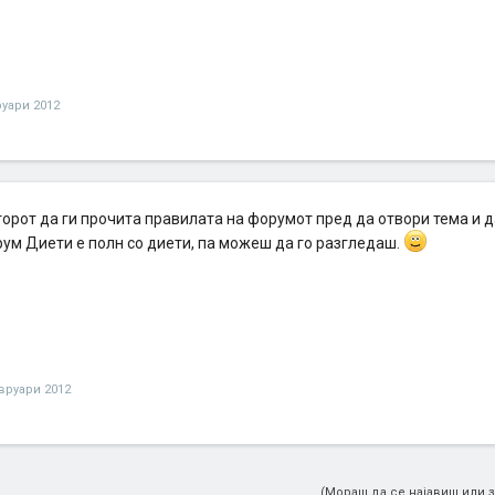
уари 2012
торот да ги прочита правилата на форумот пред да отвори тема и д
ум Диети е полн со диети, па можеш да го разгледаш.
вруари 2012
(Мораш да се најавиш или з