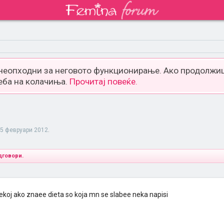
 неопходни за неговото функционирање. Ако продолжиш
еба на колачиња.
Прочитај повеќе.
5 февруари 2012
.
дговори.
koj ako znaee dieta so koja mn se slabee neka napisi