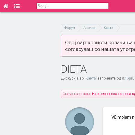
Форум
Архива
Канта
Овој сајт користи колачиња
согласуваш со нашата употр
DIETA
Дискусија во '
Канта
' започната од
it.1.girl
,
Статус на темата:
Не е отворена за нови о
VE molam ne