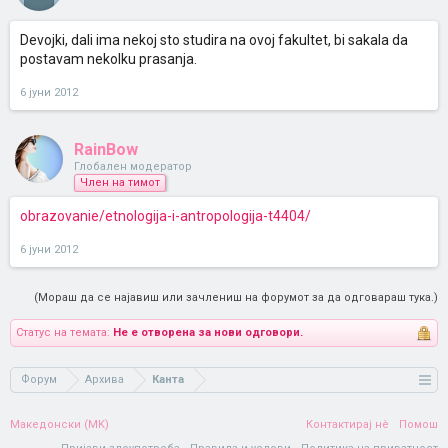
Devojki, dali ima nekoj sto studira na ovoj fakultet, bi sakala da
postavam nekolku prasanja.
6 јуни 2012
RainBow
Глобален модератор
Член на тимот
obrazovanie/etnologija-i-antropologija-t4404/
6 јуни 2012
(Мораш да се најавиш или зачлениш на форумот за да одговараш тука.)
Статус на темата:
Не е отворена за нови одговори.
Форум
Архива
Канта
Македонски (MK)
Контактирај нè
Помош