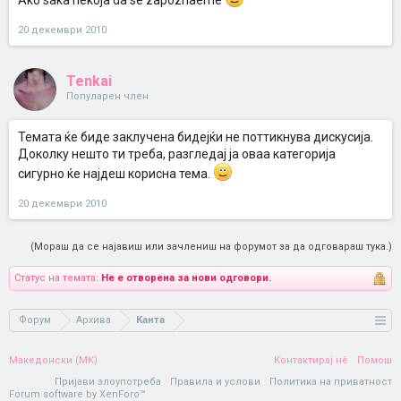
Ako saka nekoja da se zapoznaeme
20 декември 2010
Tenkai
Популарен член
Темата ќе биде заклучена бидејќи не поттикнува дискусија.
Доколку нешто ти треба, разгледај ја оваа категорија
сигурно ќе најдеш корисна тема.
20 декември 2010
(Мораш да се најавиш или зачлениш на форумот за да одговараш тука.)
Статус на темата:
Не е отворена за нови одговори.
Форум
Архива
Канта
Македонски (MK)
Контактирај нè
Помош
Пријави злоупотреба
Правила и услови
Политика на приватност
Forum software by XenForo™