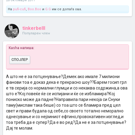
28 октомври 2011
На
pufi-cufi
,
Boo.Boo
и
G.G
им се допаѓа ова.
tinkerbelll
Популарен член
Kasha напиша:
СПОЈЛЕР
А што не е за потценување?Демек ако имале 7 милиони
фанови тоа е доказ дека е прекрасно шоу??Барем госип грл
е тв серија со нормални глумци и со некаква содржина,а ова
што е?Кој повеќе ќе се испијани и ќе се избламира?Кој
пониско може да падне?Направила пари некоја си Снуки
Кликни за проширување...
таму(мислам така беше) со тоа што се бламира пред цел
свет и прави будала од себе,со своето тотално неморално
однесување и со нејзиниот ефтино,провокативен изглед,и
тоа треба да е супер?Да е во ред?Да не е за потценување?
Дај те молам.