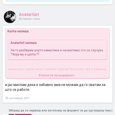
AvatarGirl
Истакнат член
Kasha напиша:
AvatarGirl напиша:
Не го разбирам шоуто навистина е несватливо сто се случува
??која му е целта ??
значи кога сакам нешто паметно пуштам Discovery. ова е забавна
емисија. никој не рече дека има којзнае каква високо
Кликни за проширување...
интелигента содржина.
и јас мислам дека е забавно ама не можам да го сватам за
што се работи
30 октомври 2011
(Мораш да се најавиш или зачлениш на форумот за да одговараш тука.)