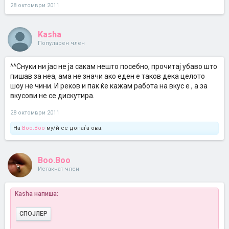
28 октомври 2011
Kasha
Популарен член
^^Снуки ни јас не ја сакам нешто посебно, прочитај убаво што
пишав за неа, ама не значи ако еден е таков дека целото
шоу не чини. И реков и пак ќе кажам работа на вкус е , а за
вкусови не се дискутира.
28 октомври 2011
На
Boo.Boo
му/ѝ се допаѓа ова.
Boo.Boo
Истакнат член
Kasha напиша:
СПОЈЛЕР