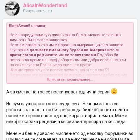
AlicaInWonderland
Популарен член
BlackSwan5 напиша:
Не е навредување туку жива истина.Само нискоинтелигентни
личности би гледале вакво шоу
.
Не знам стварно која им е фората на американците со ваквите
глупости,
а да знаете има многу будали во Америка што ги
пратат затоа и рејтинзите им се толку големи.
Подобро би
потрошила време на некој добар филм или добра серија него ли
на овие глупаци.Прашање за оние што пратат.
Што интересно а уште повеќе поучно наоѓате во ова???
Нетрпеливи сте да видите кој ќе испадне најголем дебил од нив
Кликни за проширување...
или кој повеќе глупости ќе направи???
Мислам која е поентата
стварно не разбирам.
A за сметка на тоа се прекинуваат одлични серии
Не сум слушнала за ова шоу до сега. Незнам за што се
работи....најверојатно би требало да биде објаснето нешто
повеќе во првиот пост од оној кој ја отворил темата. Може
некој по карака рецензија ќе се заинтересира па ќе гледа
Мене ми беше доволно мислењето од неколку форумџики во
чии вкус не се сомневам, за да никогаш не се ни обидам да