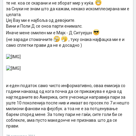
те не. коа се скарани и не зборат мир у куќа.
за Снуки не знам што да кажам, некако искомплесирана ми е
целата.
Џеј Вау ми е најбоља од девојките.
Вини и Поли Д се оноа парти енималс.
Иначе мене омилен ми е Мајк - Д Ситуејшн
(не заради стомачните
, туку онака најфацка ми е и
само сплетки прави да не е досадно )
и еден податок само чисто информативно, оваа емисија со
години наназад од кога почна да се прикажува е една од
најгледаните во Америка, сите учесници направија пари за
уште 10 поколенија после нив и имаат во просек по 7 и нешто
милиони фанови на фејсбук. а тоа не е за потценување
барем според мене. За толку пари не гаќи, сите голи би се
соблекле, ама пусто македонче не признава. што да се
прави.