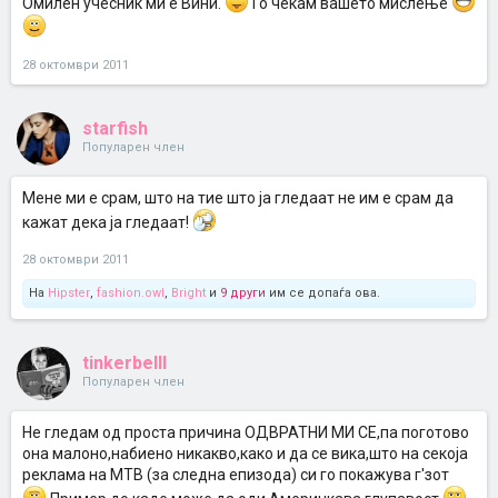
Омилен учесник ми е Вини.
Го чекам вашето мислење
28 октомври 2011
starfish
Популарен член
Мене ми е срам, што на тие што ја гледаат не им е срам да
кажат дека ја гледаат!
28 октомври 2011
На
Hipster
,
fashion.owl
,
Bright
и
9 други
им се допаѓа ова.
tinkerbelll
Популарен член
Не гледам од проста причина ОДВРАТНИ МИ СЕ,па поготово
она малоно,набиено никакво,како и да се вика,што на секоја
реклама на МТВ (за следна епизода) си го покажува г'зот