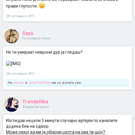
прави глупости.
28 октомври 2011
Saya
Популарен член
Не ти умираат неврони дур ја гледаш?
28 октомври 2011
На
Hipster
и
JoxyTheFreak
им се допаѓа ова.
Trendafilka
Форумски идол
Изгледав нецели 5 минути случајно вртејќи по каналите
додека бев на одмор.
Може некој да ми ја објасни целта на ова тв-шоу?