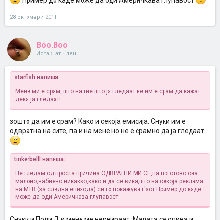
Пример до каде може да оди Америчкава глупавост
28 октомври 2011
Boo.Boo
Истакнат член
starfish напиша:
Мене ми е срам, што на тие што ја гледаат не им е срам да кажат
дека ја гледаат!
зошто да им е срам? Како и секоја емисија. Снуки им е
одвратна на сите, па и на мене но не е срамно да ја гледаат
tinkerbelll напиша:
Не гледам од проста причина ОДВРАТНИ МИ СЕ,па поготово она
малоно,набиено никакво,како и да се вика,што на секоја реклама
на МТВ (за следна епизода) си го покажува г'зот
Пример до каде
може да оди Америчкава глупавост
Снуки и Поли Д и мене ме нервираат. Малата се опива и