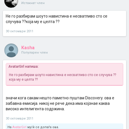
Истакнат член
Не го разбирам шоуто навистина е несватливо сто се
случува ??која му е целта ??
30 октомври 2011
Kasha
Популарен член
AvatarGirl напиша:
Не го разбирам шоуто навистина е несватливо сто се случува ??
која му е целта ??
значи кога сакам нешто паметно пуштам Discovery. ова е
забавна емисија. никој не рече дека има којзнае каква
високо интелигента содржина.
30 октомври 2011
На
AvatarGirl
му/ѝ се допаѓа ова.