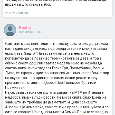
видам за што станува збор
28 октомври 2011
Kasha
Популарен член
Сметајте ме за неинтелигентна колку сакате ама да, ја имам
изгледано секоја епизода од секоја сезона и многу ја сакам
емисијава. Зашто? Па забавни ми се, а и нема нешто
попаметно да се прави во терминот кога се дава, а тоа е
обично околу 22-23:00 саат во недела. И јас не можам да
сватам како некои гледаат Госип Грл, Прељубници, Волци,
Лисја, се турско,индиско и шпанско итн. ама не вреѓам, ствар
на вкус е тоа. Ја у принцип и сакам вакви реалити шоу
програми во стилот на Џерси Шор, Големиот брат или
Преживеан.
Нејсе, оваа сезона сега што ја даваат на MTV во Италија е
најдобра, има најлуди работи. Не ми се свиѓа само Дина, не
знам што им требаше да ја вметнат. И цела среќа што
Ангелина ја нема веќе, само тензија правеше низ куќата и со
сите се караше. Некад напињаат и Семи и Рони те се заедно