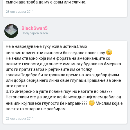
емисијава траба да му е срам или слично.
28 октомври 2011
BlackSwan5
Популарен член
Не е навредување туку жива истина.Само
нискоинтелигентни личности би гледале вакво шоу
.
Не знам стварно која им е фората на американците со
ваквите глупости,а да знаете има многу будали во Америка
што ги пратат затоа и рејтинзите им се толку
големи.Подобро би потрошила време на некој добар филм
или добра серија него ли на овие глупаци.Прашање за оние
што пратат.
Што интересно а уште повеќе поучно наоѓате во ова???
Нетрпеливи сте да видите кој ќе испадне најголем дебил од
нив или кој повеќе глупости ќе направи???
Мислам која е
поентата стварно не разбирам.
28 октомври 2011