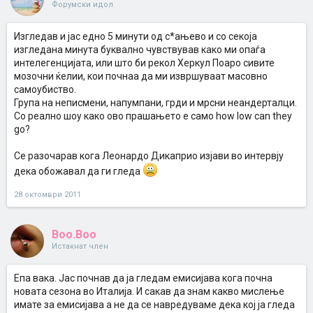
Форумски идол
Изгледав и јас едно 5 минути од с*ањево и со секоја
изгледана минута буквално чувствував како ми опаѓа
интелегенцијата, или што би рекол Херкул Поаро сивите
мозочни ќелии, кои почнаа да ми извршуваат масовно
самоубиство.
Група на неписмени, напумпани, грди и мрсни неандерталци.
Со реално шоу како ово прашањето е само how low can they
go?
Се разочарав кога Леонардо Дикаприо изјави во интервју
дека обожавал да ги гледа
28 октомври 2011
Boo.Boo
Истакнат член
Епа вака. Јас почнав да ја гледам емисијава кога почна
новата сезона во Италија. И сакав да знам какво мислење
имате за емисијава а не да се навредуваме дека кој ја гледа