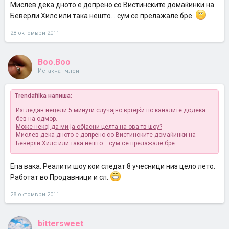
Мислев дека дното е допрено со Вистинските домаќинки на
Беверли Хилс или така нешто... сум се прелажале бре.
28 октомври 2011
Boo.Boo
Истакнат член
Trendafilka напиша:
Изгледав нецели 5 минути случајно вртејќи по каналите додека
бев на одмор.
Може некој да ми ја објасни целта на ова тв-шоу?
Мислев дека дното е допрено со Вистинските домаќинки на
Беверли Хилс или така нешто... сум се прелажале бре.
Епа вака. Реалити шоу кои следат 8 учесници низ цело лето.
Работат во Продавници и сл.
28 октомври 2011
bittersweet