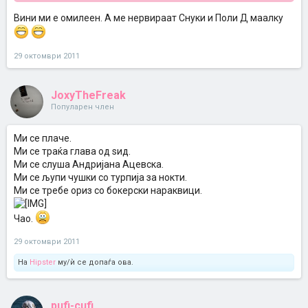
Вини ми е омилеен. А ме нервираат Снуки и Поли Д маалку
29 октомври 2011
Кликни за проширување...
JoxyTheFreak
Популарен член
Ми се плаче.
Ми се траќа глава од ѕид.
Ми се слуша Андријана Ацевска.
Ми се љупи чушки со турпија за нокти.
Ми се требе ориз со бокерски нараквици.
Чао.
29 октомври 2011
На
Hipster
му/ѝ се допаѓа ова.
pufi-cufi