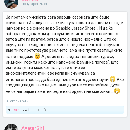
Популарен член
Ја пратам емисијата, сега заврши сезоната што беше
снимена во Италија, сега се очекува новата да почни некаде
јануари која е снимена во Seaside Jersey Shore... И да ќе
заборавев да кажам дека сум нискоинтелегентна личност
затоа што ги пратам, затоа што е нешто нормално што се
случува во секојдневниот живот, не дека нешто ќе научиш
ама ти го претставува реалното, ама ние пусти светици сите
па не гледаме
А , овие што гледаат шпански, турски,
индиски , госип,( како што напомена феминка погоре), што
им го затупија мозокот на луѓето е тие се
високоинтелегентни, еве капа ви симнувам за
интелегентноста , да баш од нив има што да се научи
Ако
гледаш ,гледаш ако не ,не , ама дури не се извреѓаме, дури
не се напрајме паметни овде на форумот не сме живи...
30 октомври 2011
На
Dgirlll
му/ѝ се допаѓа ова.
AvatarGirl