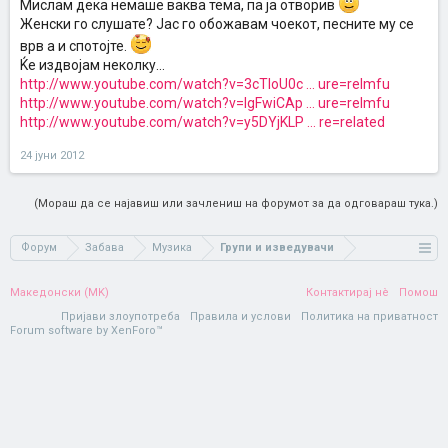
Мислам дека немаше ваква тема, па ја отворив
Женски го слушате? Јас го обожавам чоекот, песните му се
врв а и спотојте.
Ќе издвојам неколку...
http://www.youtube.com/watch?v=3cTIoU0c ... ure=relmfu
http://www.youtube.com/watch?v=IgFwiCAp ... ure=relmfu
http://www.youtube.com/watch?v=y5DYjKLP ... re=related
24 јуни 2012
(Мораш да се најавиш или зачлениш на форумот за да одговараш тука.)
Форум
Забава
Музика
Групи и изведувачи
Македонски (MK)
Контактирај нè
Помош
Пријави злоупотреба
Правила и услови
Политика на приватност
Forum software by XenForo™