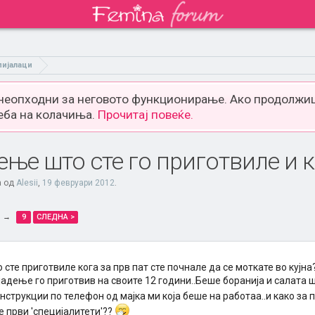
пијалаци
 неопходни за неговото функционирање. Ако продолжиш
еба на колачиња.
Прочитај повеќе.
дење што сте го приготвиле и 
а од
Alesii
,
19 февруари 2012
.
→
9
СЛЕДНА >
 сте приготвиле кога за прв пат сте почнале да се моткате во кујна
јадење го приготвив на своите 12 години..Беше боранија и салата ш
нструкции по телефон од мајка ми која беше на работаа..и како за 
 први 'специјалитети'??