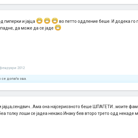
д пиперки и јајца
во петто оддление беше. И додека го 
падне, да може да се јаде
 февруари 2012
 се допаѓа ова.
и јајца,сендвич...Ама она најсериозното беше ШПАГЕТИ...моите фа
беа толку лоши се јадеа некако.Инаку бев второ трето одд некаде м