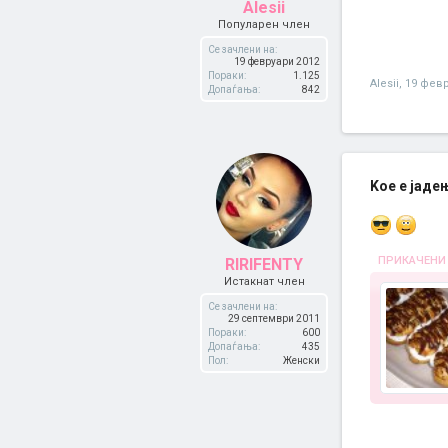
Alesii
Популарен член
Се зачлени на:
19 февруари 2012
Пораки:
1.125
Alesii
,
19 февр
Допаѓања:
842
Kое е јаде
ПРИКАЧЕНИ
RIRIFENTY
Истакнат член
Се зачлени на:
29 септември 2011
Пораки:
600
Допаѓања:
435
Пол:
Женски