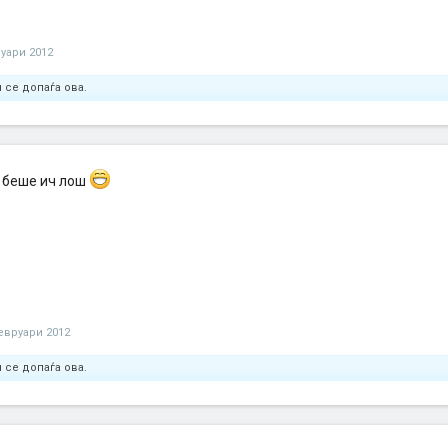
уари 2012
 се допаѓа ова.
е беше ич лош
евруари 2012
 се допаѓа ова.