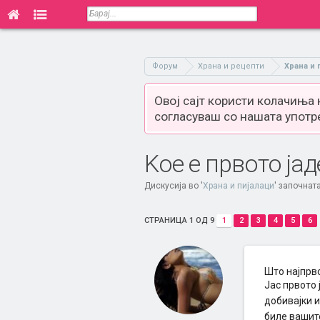
Форум
Храна и рецепти
Храна и 
Овој сајт користи колачиња
согласуваш со нашата употр
Kое е првото ја
Дискусија во '
Храна и пијалаци
' започнат
СТРАНИЦА 1 ОД 9
1
2
3
4
5
6
Што најпрво
Jас првото 
добивајки и
биле вашите