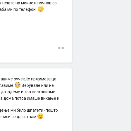
ам нешто на моиве и почнав со
аба ми по телефон.
#10
авиме ручек,ќе пржиме јајца
ставиме
Верувале или не
да јадеме и тоа поставивме
а дома потоа имаше викање и
адење ми било шпагети -пошто
ечиси се да готвам