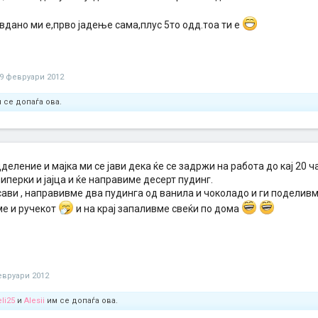
вдано ми е,прво јадење сама,плус 5то одд.тоа ти е
9 февруари 2012
 се допаѓа ова.
деление и мајка ми се јави дека ќе се задржи на работа до кај 20 ча
перки и јајца и ќе направиме десерт пудинг.
ави , направивме два пудинга од ванила и чоколадо и ги поделивм
е и ручекот
и на крај запаливме свеќи по дома
евруари 2012
eli25
и
Alesii
им се допаѓа ова.