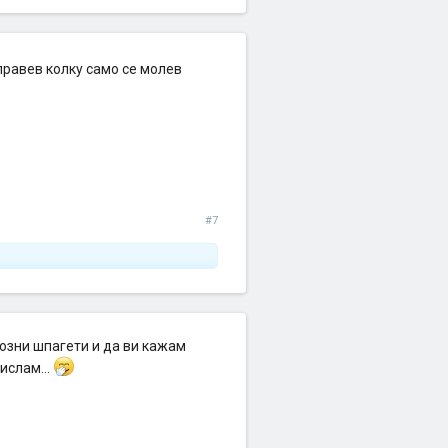
правев колку само се молев
#7
мозни шпагети и да ви кажам
ислам...