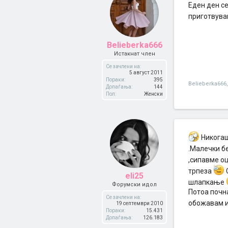
Eден ден се
приготвува
Belieberka666
Истакнат член
Се зачлени на:
5 август 2011
Пораки:
395
Belieberka666
,
Допаѓања:
144
Пол:
Женски
Никогаш
.Малечки б
,сипавме о
трпеза
eli25
шлапкање
Форумски идол
Потоа почн
Се зачлени на:
обожавам и
19 септември 2010
Пораки:
15.431
Допаѓања:
126.183