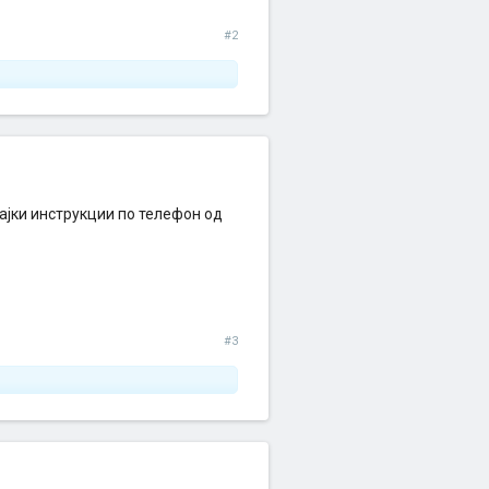
#2
вајки инструкции по телефон од
#3