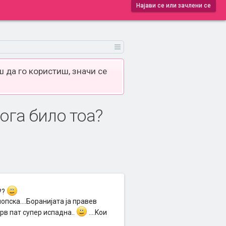
Најави се или зачлени се
 да го користиш, значи се
кога било тоа?
??
опска....Боранијата ја правев
прв пат супер испадна..
....Kои