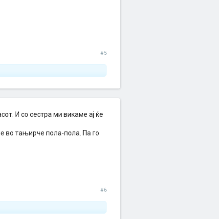
#5
сот. И со сестра ми викаме ај ќе
е во тањирче пола-пола. Па го
#6