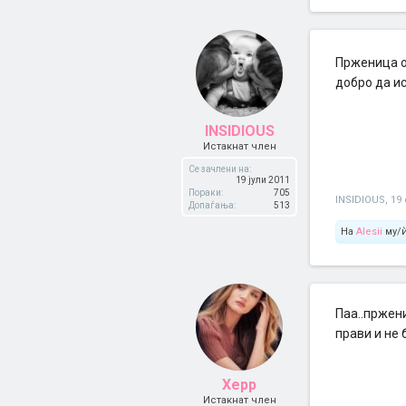
Прженица о
добро да ис
INSIDIOUS
Истакнат член
Се зачлени на:
19 јули 2011
Пораки:
705
INSIDIOUS
,
19
Допаѓања:
513
На
Alesii
му/ѝ
Паа..пржен
прави и не 
Xepp
Истакнат член