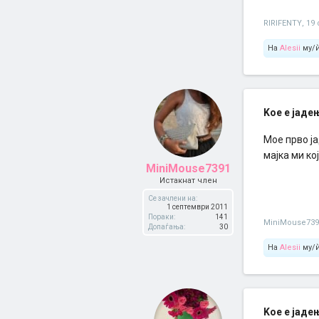
RIRIFENTY
,
19
На
Alesii
му/ѝ
Kое е јаде
Мое прво ја
мајка ми ко
MiniMouse7391
Истакнат член
Се зачлени на:
1 септември 2011
Пораки:
141
MiniMouse739
Допаѓања:
30
На
Alesii
му/ѝ
Kое е јаде