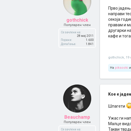
Прво јадење
направи тес
секоја годи
gothchick
правам и ма
Популарен член
другарки на
Се зачлени на:
кафе и тога
28 мај 2011
Пораки:
1.600
Допаѓања:
1.841
gothchick
,
19
На
piksooki
Kое е јаде
Шпагети
Beauchamp
Ужас ги на
Популарен член
Малце видов
Такви тврди
Се зачлени на: