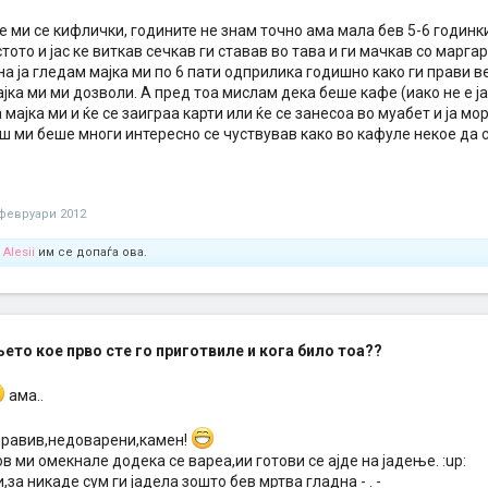
 ми се кифлички, годините не знам точно ама мала бев 5-6 годинки 
тото и јас ке виткав сечкав ги ставав во тава и ги мачкав со марга
на ја гледам мајка ми по 6 пати одприлика годишно како ги прави в
јка ми ми дозволи. А пред тоа мислам дека беше кафе (иако не е ј
 мајка ми и ќе се заиграа карти или ќе се занесоа во муабет и ја мо
ш ми беше многи интересно се чуствував како во кафуле некое да с
 февруари 2012
и
Alesii
им се допаѓа ова.
њето кое прво сте го приготвиле и кога било тоа??
ама..
правив,недоварени,камен!
 ми омекнале додека се вареа,ии готови се ајде на јадење. :up:
,за никаде сум ги јадела зошто бев мртва гладна - . -