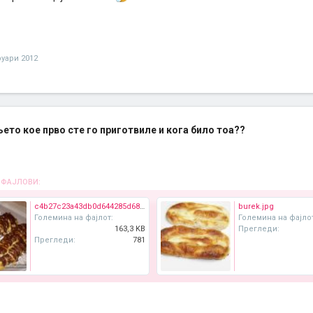
уари 2012
њето кое прво сте го приготвиле и кога било тоа??
 ФАЈЛОВИ:
c4b27c23a43db0d644285d68ed060edf_view_l.jpg
burek.jpg
Големина на фајлот:
Големина на фајло
163,3 KB
Прегледи:
Прегледи:
781