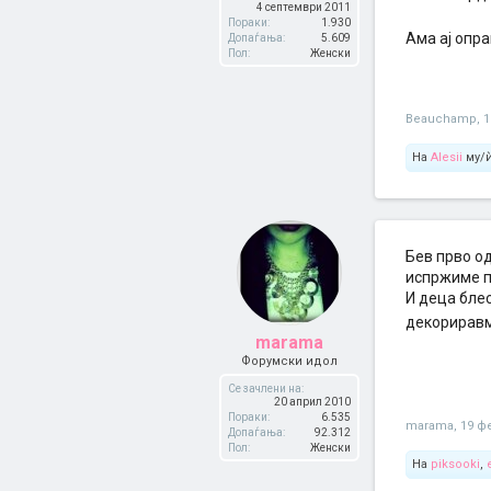
4 септември 2011
Пораки:
1.930
Ама ај опра
Допаѓања:
5.609
Пол:
Женски
Beauchamp
,
1
На
Alesii
му/ѝ
Бев прво од
испржиме пи
И деца блес
декориравм
marama
Форумски идол
Се зачлени на:
20 април 2010
Пораки:
6.535
marama
,
19 ф
Допаѓања:
92.312
Пол:
Женски
На
piksooki
,