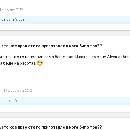
 февруари 2012
 се допаѓа ова.
њето кое прво сте го приготвиле и кога било тоа??
дење што го направив сама беше грав.И како што рече Alesii доби
ја беше на работаа
1
,
19 февруари 2012
 се допаѓа ова.
њето кое прво сте го приготвиле и кога било тоа??