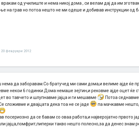
 вракам од училиште и нема никоj дома , си велам дај да им зготв
ње на грав но потоа нешто не ми одеше и добивав инструкции од б
20 февруари 2012
 нема да заборавам.Со братучед ми сами дома,и велиме ајде ќе пр
евме некои 6 годинки.Дома немаше зејтин,и рековме ајде оцет ќе 
цет во тавчето и шлупнавме јајца и ги мешавме
Потоа седнавме 
Се сложивме и двајцата дека тоа не се јаде
па мачкавме нешто,
ав посериозно да се бавам со оваа работа,и најверојатно првото ј
ли јајца,помфрит,пиперки такво нешто полесно,за да денес знам р