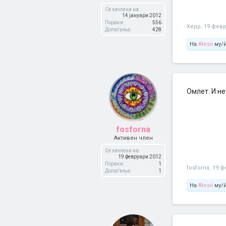
Се зачлени на:
14 јануари 2012
Пораки:
556
Xepp
,
19 февр
Допаѓања:
428
На
Alesii
му/ѝ
Омлет. И н
fosforna
Активен член
Се зачлени на:
19 февруари 2012
Пораки:
1
fosforna
,
19 ф
Допаѓања:
1
На
Alesii
му/ѝ