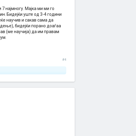
7 најмногу. Мајка ми ми го
рин. Бидејќи уште од 3-4 години
еќе научив и сакав сама да
адење), бидејќи порано доаѓаа
рав (ме научија) да им правам
ум.
#4