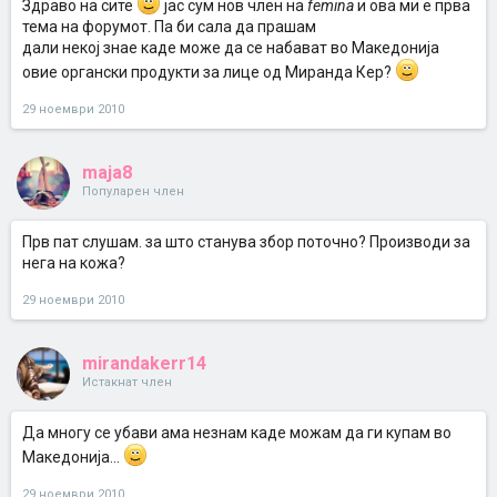
Здраво на сите
јас сум нов член на
femina
и ова ми е прва
тема на форумот. Па би сала да прашам
дали некој знае каде може да се набават во Македонија
овие органски продукти за лице од Миранда Кер?
29 ноември 2010
maja8
Популарен член
Прв пат слушам. за што станува збор поточно? Производи за
нега на кожа?
29 ноември 2010
mirandakerr14
Истакнат член
Да многу се убави ама незнам каде можам да ги купам во
Македонија...
29 ноември 2010