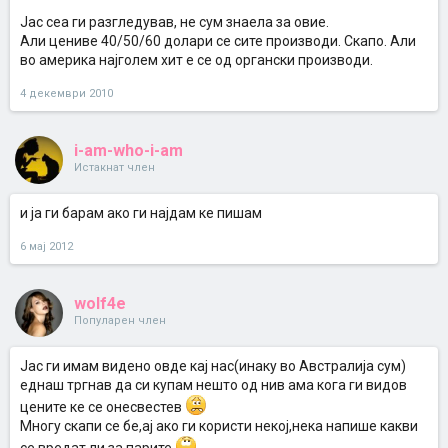
Јас сеа ги разгледував, не сум знаела за овие.
Aли цениве 40/50/60 долари се сите производи. Скапо. Али
во америка најголем хит е се од органски производи.
4 декември 2010
i-am-who-i-am
Истакнат член
и ја ги барам ако ги најдам ке пишам
6 мај 2012
wolf4e
Популарен член
Jас ги имам видено овде кај нас(инаку во Aвстралија сум)
еднаш тргнав да си купам нешто од нив ама кога ги видов
цените ке се онесвестев
Mногу скапи се бе,ај ако ги користи некој,нека напише какви