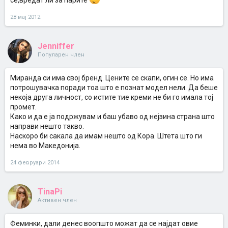
се,вредат ли за парите
28 мај 2012
Jenniffer
Популарен член
Миранда си има свој бренд. Цените се скапи, огин се. Но има
потрошувачка поради тоа што е познат модел нели. Да беше
некоја друга личност, со истите тие креми не би го имала тој
промет.
Како и да е ја подржувам и баш убаво од нејзина страна што
направи нешто такво.
Наскоро би сакала да имам нешто од Кора. Штета што ги
нема во Македонија.
24 февруари 2014
TinaPi
Активен член
Феминки, дали денес воопшто можат да се најдат овие