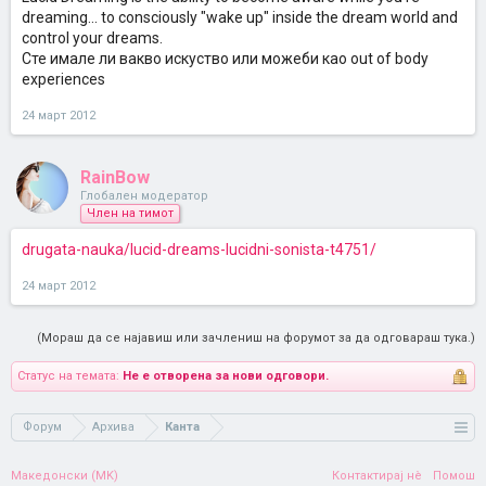
dreaming... to consciously "wake up" inside the dream world and
control your dreams.
Сте имале ли вакво искуство или можеби као out of body
experiences
24 март 2012
RainBow
Глобален модератор
Член на тимот
drugata-nauka/lucid-dreams-lucidni-sonista-t4751/
24 март 2012
(Мораш да се најавиш или зачлениш на форумот за да одговараш тука.)
Статус на темата:
Не е отворена за нови одговори.
Форум
Архива
Канта
Македонски (MK)
Контактирај нè
Помош