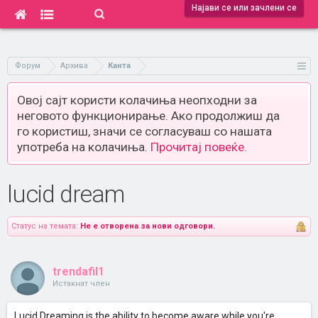
Најави се или зачлени се
Форум
Архива
Канта
Овој сајт користи колачиња неопходни за
неговото функционирање. Ако продолжиш да
го користиш, значи се согласуваш со нашата
употреба на колачиња.
Прочитај повеќе.
lucid dream
Статус на темата:
Не е отворена за нови одговори.
trendafil1
Истакнат член
Lucid Dreaming is the ability to become aware while you're