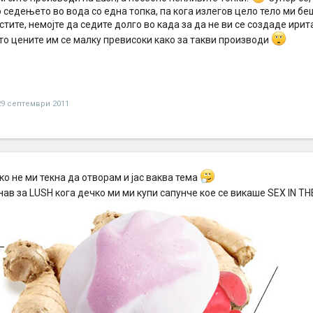
 седењето во вода со една топка, па кога излегов цело тело ми бе
стите, немојте да седите долго во када за да не ви се создаде ирит
то цените им се малку превисоки како за такви производи
29 септември 2011
о не ми текна да отворам и јас ваква тема
нав за LUSH кога дечко ми ми купи сапунче кое се викаше SEX IN 