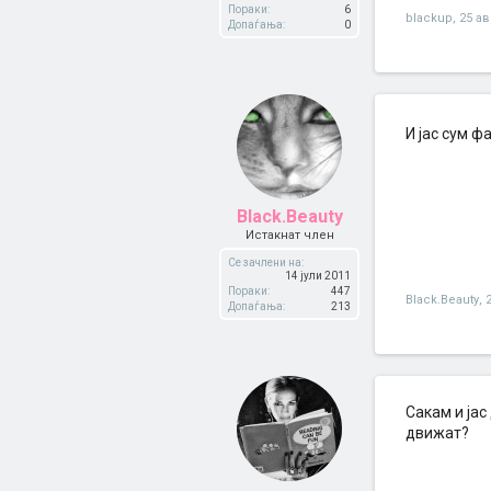
Пораки:
6
blackup
,
25 ав
Допаѓања:
0
И јас сум ф
Black.Beauty
Истакнат член
Се зачлени на:
14 јули 2011
Пораки:
447
Black.Beauty
,
Допаѓања:
213
Сакам и јас
движат?