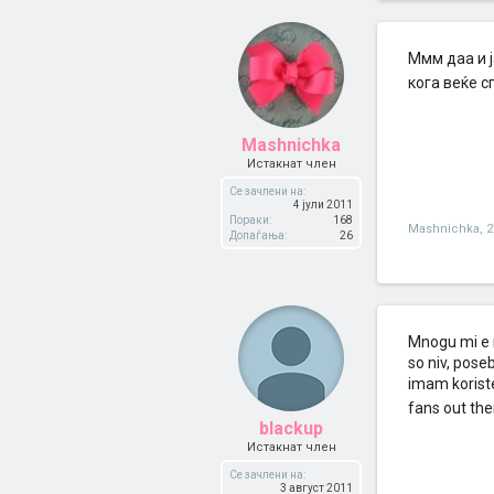
Mмм даа и ј
кога веќе с
Mashnichka
Истакнат член
Се зачлени на:
4 јули 2011
Пораки:
168
Mashnichka
,
2
Допаѓања:
26
Mnogu mi e 
so niv, pose
imam korist
fans out the
blackup
Истакнат член
Се зачлени на:
3 август 2011