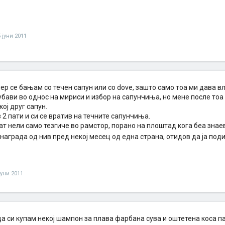
5 јуни 2011
ер се бањам со течен сапун или со dove, зашто само тоа ми дава в
бави во однос на мириси и избор на сапунчиња, но мене после тоа
кој друг сапун.
 2 пати и си се вратив на течните сапунчиња.
ат нели само тезгиче во рамстор, порано на плоштад кога беа знаев 
награда од нив пред некој месец од една страна, отидов да ја под
јуни 2011
а си купам некој шампон за плава фарбана сува и оштетена коса па 