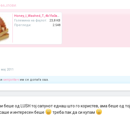
 ФАЈЛОВИ:
Honey_I_Washed_T_4b1fa0ab034de.jpg
Големина на фајлот:
23,8 KB
Прегледи:
2.548
 мај 2011
и
senjorita-v
им се допаѓа ова.
и беше од LUSH тој сапунот еднаш што го користев, ама беше од тој
саше и интересен беше
треба пак да си купам