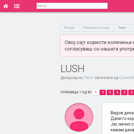
Форум
Убавина и мода
Тело
Овој сајт користи колачиња
согласуваш со нашата употр
LUSH
Дискусија во '
Тело
' започната од
CoverGir
СТРАНИЦА 1 ОД 87
1
2
3
4
5
6
Видов дека 
Дали го ко
Јас лично с
кажам дека 