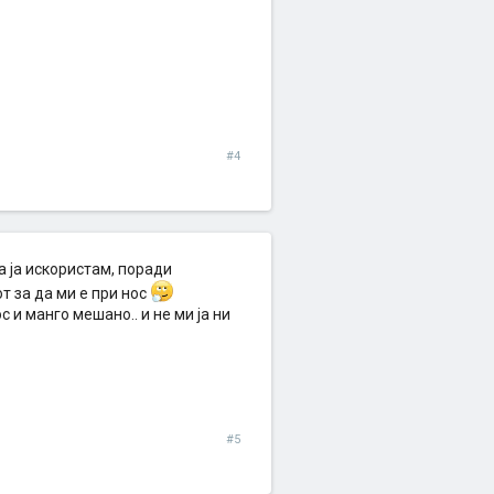
#4
а ја искористам, поради
т за да ми е при нос
и манго мешано.. и не ми ја ни
#5