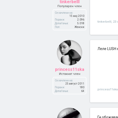
tinkerbelll
Популарен член
Се зачлени на:
15 мај 2010
Пораки:
2.096
tinkerbelll
,
23 
Допаѓања:
5.018
Пол:
Женски
Леле LUSH н
princess11ska
Истакнат член
Се зачлени на:
25 август 2011
Пораки:
180
princess11ska
Допаѓања:
64
Ги обожавам