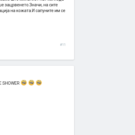
ше зацрвенето.Значи, на сите
ација на кожата.И сапуните им се
#11
THE SHOWER