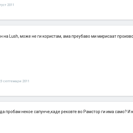
густ 2011
ан на Lush, може не ги користам, ама преубаво ми мирисаат произ
23 септември 2011
 да пробам некое сапунче,каде рековте во Рамстор ги има само? И к