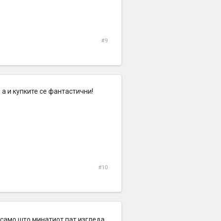
#9
, а и купките се фантастични!
#10
 само што минатиот пат изгледа