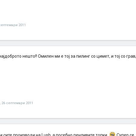
септември 2011
ајдоброто нешто!! Омилен ми е тој за пилинг со цимет, и тој со грав
,
26 септември 2011
 сите производи на Lush, а посебно пенливите топки.
Супер се,