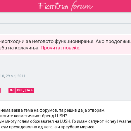
 неопходни за неговото функционирање. Ако продолжиш
еба на колачиња.
Прочитај повеќе.
l10
,
29 мај 2011
.
→
87
СЛЕДНА >
нема ваква тема на форумов, па решив да ја отворам.
ристите козметичкиот бренд LUSH?
ум многу голем обожавател на LUSН. Го имам сапунот Honey I washe
сум презадоволна од него, а и преубаво мириса.