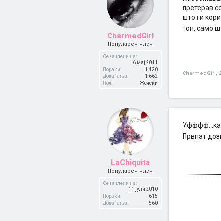
претерав со
што ги кори
топ, само ш
CharmedGirl
Популарен член
Се зачлени на:
6 мај 2011
Пораки:
1.420
CharmedGirl
,
Допаѓања:
1.662
Пол:
Женски
Уфффф...как
Првпат доз
LaChiquita
Популарен член
Се зачлени на:
11 јули 2010
Пораки:
615
Допаѓања:
560