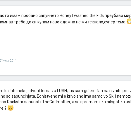
ас го имам пробано сапунчето Honey I washed the kids преубаво ми
помнав треба да си купам ново одамна не ми текнало,супер тема
7 јули 2011
milo shto nekoj otvoril tema za LUSH, jas sum golem fan na nivnite pr
bno so sapuncinjata. Ednistveno mi e krivo sho ima samo vo Sk, i nemoz
eno Rockstar sapunot i TheGodmother, a se spremam i za pilngot za us
re ?