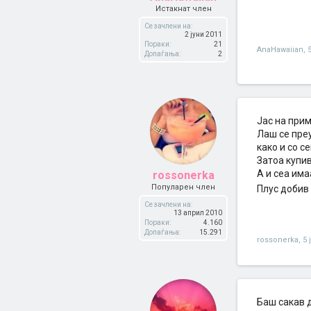
Истакнат член
Се зачлени на:
2 јуни 2011
Пораки:
21
AnaHawaiian
,
Допаѓања:
2
Jaс на прим
Лаш се преу
како и со се
Затоа купив
А и сеа има
rossonerka
Популарен член
Плус добив 
Се зачлени на:
13 април 2010
Пораки:
4.160
Допаѓања:
15.291
rossonerka
,
5 
Баш сакав д