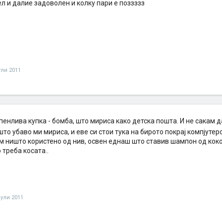
л и далие задоволен и колку пари е поззззз
ули 2011
енлива купка - бомба, што мириса како детска пошта. И не сакам д
то убаво ми мириса, и еве си стои тука на бирото покрај компјутеро
 ништо користено од нив, освен еднаш што ставив шампон од кокос 
 треба косата..
јули 2011