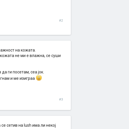
#2
лажност на кожата.
 кожата не ми е влажна, се суши
да ги посетам, сеа јок.
игнам и ме изиграа
#3
се сетив на lush има ли некој