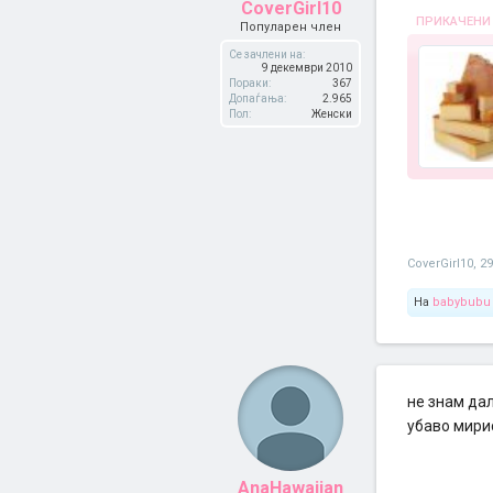
CoverGirl10
ПРИКАЧЕНИ
Популарен член
Се зачлени на:
9 декември 2010
Пораки:
367
Допаѓања:
2.965
Пол:
Женски
CoverGirl10
,
29
На
babybubu
не знам дал
убаво мири
AnaHawaiian