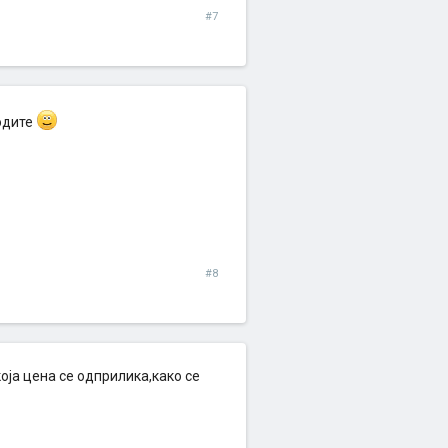
#7
водите
#8
оја цена се одприлика,како се