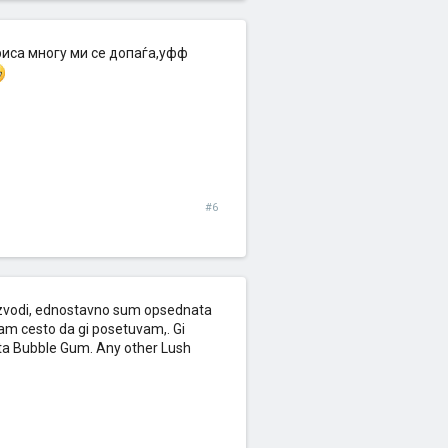
риса многу ми се допаѓа,уфф
#6
oizvodi, ednostavno sum opsednata
am cesto da gi posetuvam,. Gi
ta Bubble Gum. Any other Lush