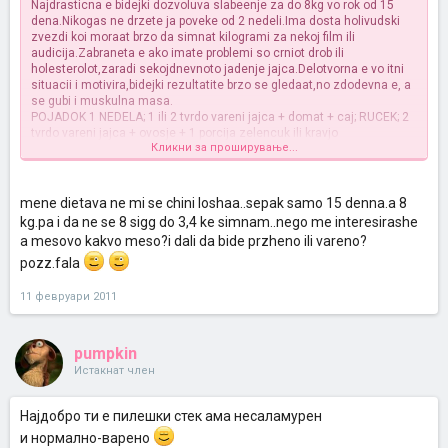
Najdrasticna e bidejki dozvoluva slabeenje za do 8kg vo rok od 15
dena.Nikogas ne drzete ja poveke od 2 nedeli.Ima dosta holivudski
zvezdi koi moraat brzo da simnat kilogrami za nekoj film ili
audicija.Zabraneta e ako imate problemi so crniot drob ili
holesterolot,zaradi sekojdnevnoto jadenje jajca.Delotvorna e vo itni
situacii i motivira,bidejki rezultatite brzo se gledaat,no zdodevna e, a
se gubi i muskulna masa.
POJADOK 1 NEDELA; 1 ili 2 tvrdo vareni jajca + domat + caj; RUCEK; 2
tvrdo vareni jajca + ovosje + 1 porcija zelencuk ili kravjo
Кликни за проширување...
sirenje;VECERA; 2 tvrdo vareni jajca + ovosje + zelencuk ili kravjo
sirenje;
POJADOK 2 NEDELA; caj ili kafe+ kriska leb ili porcija rendan
mene dietava ne mi se chini loshaa..sepak samo 15 denna.a 8
morkov;RUCEK; 2 tvrdo vareni jajca + meso so salata; VECERA; 2 tvrdo
kg.pa i da ne se 8 sigg do 3,4 ke simnam..nego me interesirashe
vareni jajca + riba so salata
a mesovo kakvo meso?i dali da bide przheno ili vareno?
SREKNO I BON APETIT
pozz.fala
11 февруари 2011
pumpkin
Истакнат член
Најдобро ти е пилешки стек ама несаламурен
и нормално-варено