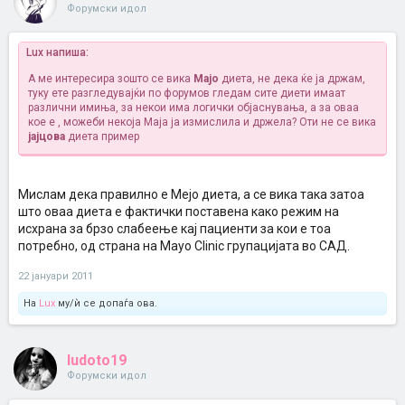
Форумски идол
Lux напиша:
А ме интересира зошто се вика
Мајо
диета, не дека ќе ја држам,
туку ете разгледувајќи по форумов гледам сите диети имаат
различни имиња, за некои има логички објаснувања, а за оваа
кое е , можеби некоја Маја ја измислила и држела?
Оти не се вика
јајцова
диета пример
Мислам дека правилно е Мејо диета, а се вика така затоа
што оваа диета е фактички поставена како режим на
исхрана за брзо слабеење кај пациенти за кои е тоа
потребно, од страна на Mayo Clinic групацијата во САД.
22 јануари 2011
На
Lux
му/ѝ се допаѓа ова.
ludoto19
Форумски идол