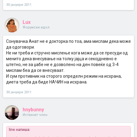
30 јануари 2011
Lux
Форумски идол
Сонувачка Анат не е докторка по тоа, ама мислам дека може
да одоговори.
Не ни треба и стручно мислење кога може да се пресуди од
менито дека внесување на толку јајца и секојдневно е
штетно, не за џабе не е дозволено на ден повеќе од 3-4
мислам беа да се внесуваат.
И сум противник на сторого определн режим на исхрана,
диета треба да биде НАЧИН на исхрана.
30 јануари 2011
hnybunny
Истакнат член
line напиша: