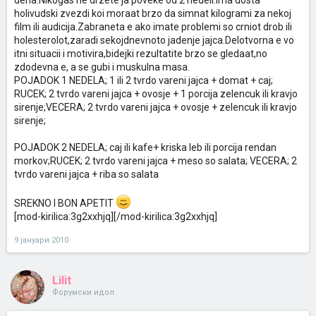
dena.Nikogas ne drzete ja poveke od 2 nedeli.Ima dosta
holivudski zvezdi koi moraat brzo da simnat kilogrami za nekoj
film ili audicija.Zabraneta e ako imate problemi so crniot drob ili
holesterolot,zaradi sekojdnevnoto jadenje jajca.Delotvorna e vo
itni situacii i motivira,bidejki rezultatite brzo se gledaat,no
zdodevna e, a se gubi i muskulna masa.
POJADOK 1 NEDELA; 1 ili 2 tvrdo vareni jajca + domat + caj;
RUCEK; 2 tvrdo vareni jajca + ovosje + 1 porcija zelencuk ili kravjo
sirenje;VECERA; 2 tvrdo vareni jajca + ovosje + zelencuk ili kravjo
sirenje;
POJADOK 2 NEDELA; caj ili kafe+ kriska leb ili porcija rendan
morkov;RUCEK; 2 tvrdo vareni jajca + meso so salata; VECERA; 2
tvrdo vareni jajca + riba so salata
SREKNO I BON APETIT
[mod-kirilica:3g2xxhjq][/mod-kirilica:3g2xxhjq]
9 јануари 2010
Lilit
Форумски идол