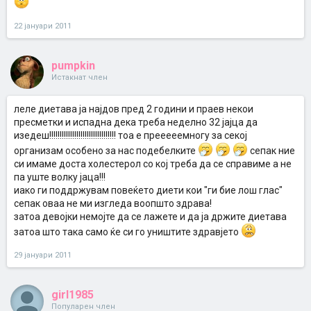
22 јануари 2011
pumpkin
Истакнат член
леле диетава ја најдов пред 2 години и праев некои
пресметки и испадна дека треба неделно 32 јајца да
изедеш!!!!!!!!!!!!!!!!!!!!!!!!!!!!!!!! тоа е прееееемногу за секој
организам особено за нас подебелките
сепак ние
си имаме доста холестерол со кој треба да се справиме а не
па уште волку јаца!!!
иако ги поддржувам повеќето диети кои "ги бие лош глас"
сепак оваа не ми изгледа воопшто здрава!
затоа девојки немојте да се лажете и да ја држите диетава
затоа што така само ќе си го уништите здравјето
29 јануари 2011
girl1985
Популарен член