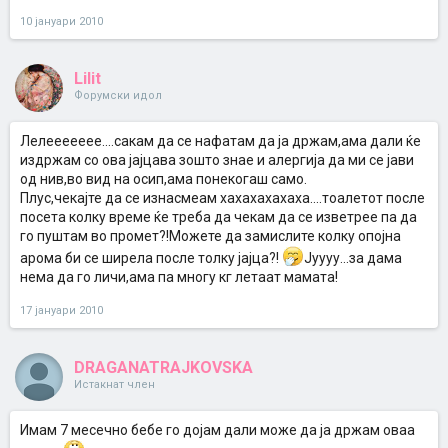
10 јануари 2010
Lilit
Форумски идол
Лелеееееее....сакам да се нафатам да ја држам,ама дали ќе
издржам со ова јајцава зошто знае и алергија да ми се јави
од нив,во вид на осип,ама понекогаш само.
Плус,чекајте да се изнасмеам хахахахахаха....тоалетот после
посета колку време ќе треба да чекам да се изветрее па да
го пуштам во промет?!Можете да замислите колку опојна
арома би се ширела после толку јајца?!
Јуууу...за дама
нема да го личи,ама па многу кг летаат мамата!
17 јануари 2010
DRAGANATRAJKOVSKA
Истакнат член
Имам 7 месечно бебе го дојам дали може да ја држам оваа