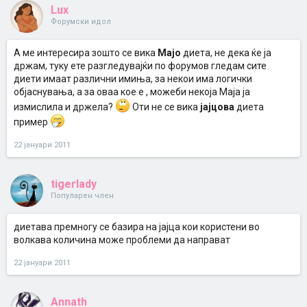
Lux
Форумски идол
А ме интересира зошто се вика
Мајо
диета, не дека ќе ја
држам, туку ете разгледувајќи по форумов гледам сите
диети имаат различни имиња, за некои има логички
објаснувања, а за оваа кое е , можеби некоја Маја ја
измислила и држела?
Оти не се вика
јајцова
диета
пример
22 јануари 2011
tigerlady
Популарен член
диетава премногу се базира на јајца кои користени во
волкава количина може проблеми да направат
22 јануари 2011
Annath