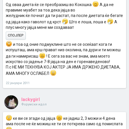
Од оваа диета ќе се преобразиш во Кокошка
А да не
правиме муабет за тоа дека јајца во
желудник ќе почнат да ти растат, па после диетата ќе бегате
од јајца како гаволот од крст
Што е лоша, лоша е
А
плус многу јајца мене ми создаваат
СПОЈЛЕР
и тоа од оние подмуклине што не се осеќаат кога ги
испушташ, ама крш прават низ околина, па дури и ти можеш
да ги намирисаш
! Е сега за вас не знам, ама моето
искуство со јадење 7-8 јајца на ден е горенаведеново!
П.с НЕ МИ ТЕКНУВА КОЈ АКТЕР ЈА ИМА ДРЖЕНО ДИЕТАВА,
АМА МНОГУ ОСЛАБЕЛ
22 јануари 2011
lackygirl
Форумски идол
ке ви се згади од јајца
ке јадиш 2, 3 можи и 4 дена
ама после не ќе можиш ке ти се поткрева само од помислата