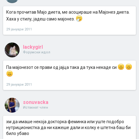
Кога прочитав Мајо диета, ме асоцираше на Мајонез диета.
Хаха у стилу, јадеш само мајонез.
29 јануари 2011
lackygirl
Форумски идол
Па мајонезот се прави од јајца така да тука некаде си
29 јануари 2011
sonuvacka
Истакнат член
хм да имаше некоја докторка феминка или уште подобро
нутриционистка да ни кажеше дали и колку е штетна баш би
било убаво