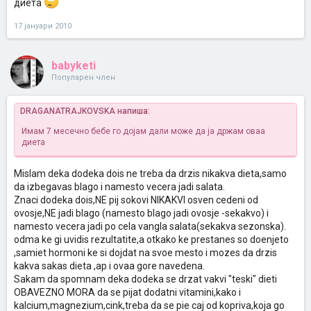
диета
17 јануари 2010
babyketi
Популарен член
DRAGANATRAJKOVSKA напиша:
Имам 7 месечно бебе го дојам дали може да ја држам оваа
диета
Mislam deka dodeka dois ne treba da drzis nikakva dieta,samo
da izbegavas blago i namesto vecera jadi salata.
Znaci dodeka dois,NE pij sokovi NIKAKVI osven cedeni od
ovosje,NE jadi blago (namesto blago jadi ovosje -sekakvo) i
namesto vecera jadi po cela vangla salata(sekakva sezonska).
odma ke gi uvidis rezultatite,a otkako ke prestanes so doenjeto
,samiet hormoni ke si dojdat na svoe mesto i mozes da drzis
kakva sakas dieta ,ap i ovaa gore navedena.
Sakam da spomnam deka dodeka se drzat vakvi "teski" dieti
OBAVEZNO MORA da se pijat dodatni vitamini,kako i
kalcium,magnezium,cink,treba da se pie caj od kopriva,koja go