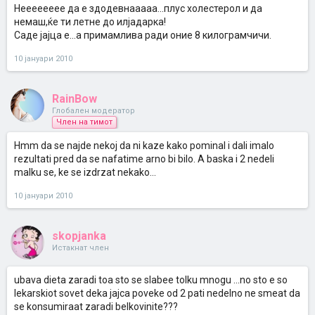
Нееееееее да е здодевнааааа...плус холестерол и да
немаш,ќе ти летне до илјадарка!
Саде јајца е...а примамлива ради оние 8 килограмчичи.
10 јануари 2010
RainBow
Глобален модератор
Член на тимот
Hmm da se najde nekoj da ni kaze kako pominal i dali imalo
rezultati pred da se nafatime arno bi bilo. A baska i 2 nedeli
malku se, ke se izdrzat nekako...
10 јануари 2010
skopjanka
Истакнат член
ubava dieta zaradi toa sto se slabee tolku mnogu ...no sto e so
lekarskiot sovet deka jajca poveke od 2 pati nedelno ne smeat da
se konsumiraat zaradi belkovinite???