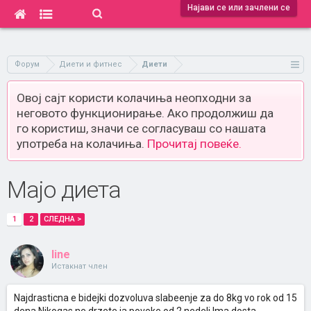
Најави се или зачлени се
Форум
Диети и фитнес
Диети
Овој сајт користи колачиња неопходни за
неговото функционирање. Ако продолжиш да
го користиш, значи се согласуваш со нашата
употреба на колачиња.
Прочитај повеќе.
Majo диета
1
2
СЛЕДНА >
line
Истакнат член
Najdrasticna e bidejki dozvoluva slabeenje za do 8kg vo rok od 15