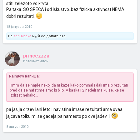
stiti zelezoto vo krvta....
Pa taka..SO SRECA i od iskustvo..bez fizicka aktivnost NEMA
dobri rezultati.
18 јануари 2010
На
sonuvacka
му/ѝ се допаѓа ова.
princezzza
Истакнат член
RainBow напиша:
Hmm da se najde nekoj da ni kaze kako pominal i dali imalo rezultati
pred da se nafatime arno bi bilo. A baska i 2 nedeli malku se, ke se
izdrzat nekako...
pa jas ja drzev lani leto i navistina imase rezultati ama ovaa
jajcava tolku mi se gadeja pa namesto po dve jadev 1
8 август 2010