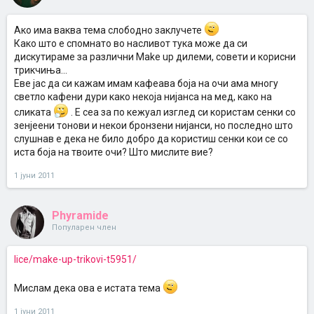
Ако има ваква тема слободно заклучете
Како што е спомнато во насливот тука може да си
дискутираме за различни Make up дилеми, совети и корисни
трикчиња...
Еве јас да си кажам имам кафеава боја на очи ама многу
светло кафени дури како некоја нијанса на мед, како на
сликата
. Е сеа за по кежуал изглед си користам сенки со
зенјеени тонови и некои бронзени нијанси, но последно што
слушнав е дека не било добро да користиш сенки кои се со
иста боја на твоите очи? Што мислите вие?
1 јуни 2011
Phyramide
Популарен член
lice/make-up-trikovi-t5951/
Мислам дека ова е истата тема
1 јуни 2011