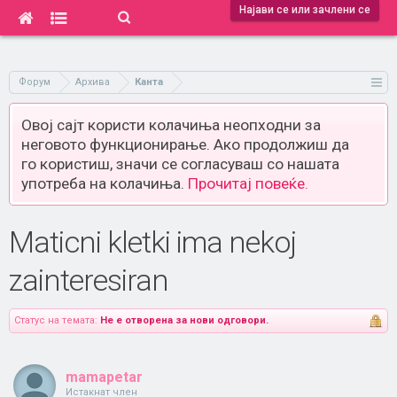
Најави се или зачлени се
Форум
Архива
Канта
Овој сајт користи колачиња неопходни за
неговото функционирање. Ако продолжиш да
го користиш, значи се согласуваш со нашата
употреба на колачиња.
Прочитај повеќе.
Maticni kletki ima nekoj
zainteresiran
Статус на темата:
Не е отворена за нови одговори.
mamapetar
Истакнат член