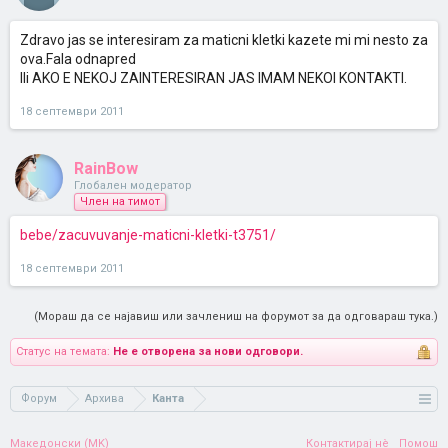
Zdravo jas se interesiram za maticni kletki kazete mi mi nesto za
ova.Fala odnapred
Ili AKO E NEKOJ ZAINTERESIRAN JAS IMAM NEKOI KONTAKTI.
18 септември 2011
RainBow
Глобален модератор
Член на тимот
bebe/zacuvuvanje-maticni-kletki-t3751/
18 септември 2011
(Мораш да се најавиш или зачлениш на форумот за да одговараш тука.)
Статус на темата:
Не е отворена за нови одговори.
Форум
Архива
Канта
Македонски (MK)
Контактирај нè
Помош